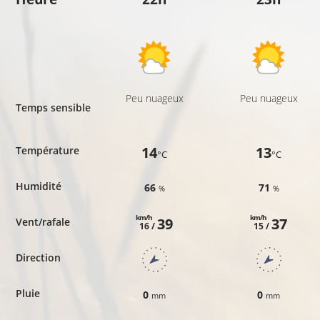
Peu nuageux
Peu nuageux
Temps sensible
14
13
Température
°C
°C
Humidité
66
71
%
%
km/h
km/h
39
37
Vent/rafale
16 /
15 /
Direction
Pluie
0
0
mm
mm