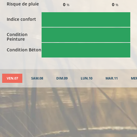
Risque de pluie
0
0
%
%
Indice confort
Condition
Peinture
Condition Béton
VEN.07
SAM.08
DIM.09
LUN.10
MAR.11
MER