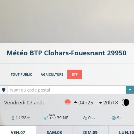
Météo BTP
Clohars-Fouesnant
29950
TOUT PUBLIC
AGRICULTURE
BTP
Ville sélectionnée
Nom ou code postal
Vendredi 07 août
04h25
20h18
km/h
11
/
28
39
NE
0
9
15 /
°C
mm
h
VEN.07
SAM.08
DIM.09
LUN.10