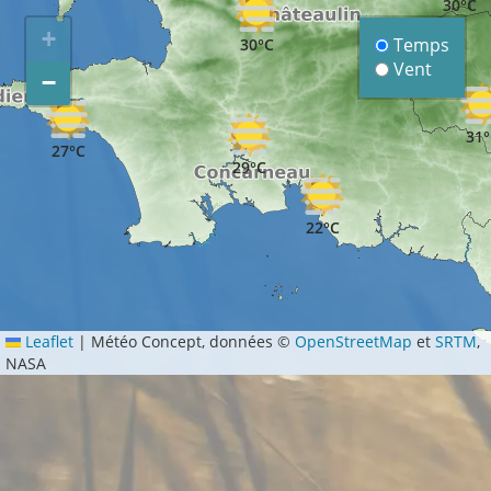
30°C
+
Temps
30°C
Vent
−
31°
27°C
29°C
22°C
Leaflet
|
Météo Concept, données ©
OpenStreetMap
et
SRTM
,
NASA