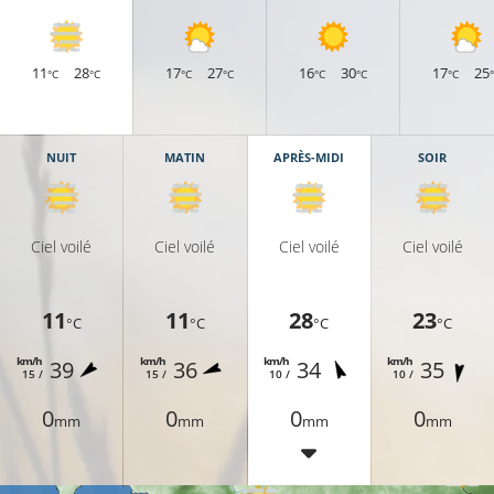
11
28
17
27
16
30
17
25
°C
°C
°C
°C
°C
°C
°C
NUIT
MATIN
APRÈS-MIDI
SOIR
Ciel voilé
Ciel voilé
Ciel voilé
Ciel voilé
28°C
30°C
11
11
28
23
°C
°C
°C
°C
km/h
km/h
km/h
km/h
39
36
34
35
15 /
15 /
10 /
10 /
0
0
0
0
29°C
mm
mm
mm
mm
30°C