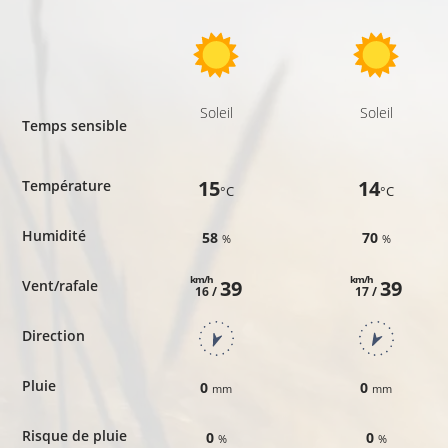
Soleil
Soleil
Temps sensible
15
14
Température
°C
°C
Humidité
58
70
%
%
km/h
km/h
39
39
Vent/rafale
16 /
17 /
Direction
Pluie
0
0
mm
mm
Risque de pluie
0
0
%
%