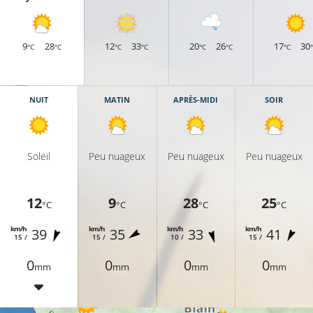
9
28
12
33
20
26
17
30
°C
°C
°C
°C
°C
°C
°C
10°C
12°C
NUIT
MATIN
APRÈS-MIDI
SOIR
Soleil
Peu nuageux
Peu nuageux
Peu nuageux
10°C
12
9
28
25
11°C
°C
°C
°C
°C
km/h
km/h
km/h
km/h
39
35
33
41
15 /
15 /
10 /
15 /
0
0
0
0
mm
mm
mm
mm
11°C