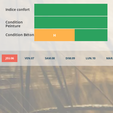
Indice confort
Condition
Peinture
Condition Béton
​H
JEU.06
VEN.07
SAM.08
DIM.09
LUN.10
MAR