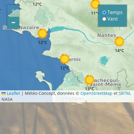
12°C
+
Temps
11°C
Vent
−
12°C
14°C
12°C
13°C
Leaflet
|
Météo Concept, données ©
OpenStreetMap
et
SRTM
,
NASA