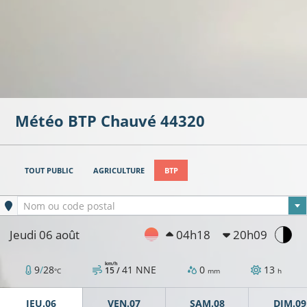
Météo BTP
Chauvé
44320
TOUT PUBLIC
AGRICULTURE
BTP
13°C
Ville sélectionnée
Nom ou code postal
Jeudi 06 août
04h18
20h09
km/h
11°C
9
/
28
41
NNE
0
13
15 /
°C
mm
h
11°C
9°C
JEU.06
VEN.07
SAM.08
DIM.09