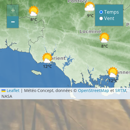
+
Temps
9°C
Vent
8°C
−
8°C
12°C
12°C
Leaflet
|
Météo Concept, données ©
OpenStreetMap
et
SRTM
,
NASA