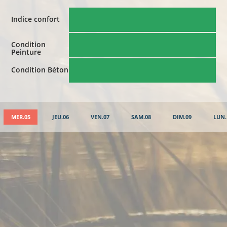
Indice confort
Condition
Peinture
Condition Béton
MER.05
JEU.06
VEN.07
SAM.08
DIM.09
LUN.