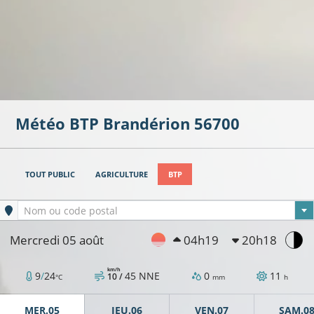
Météo BTP
Brandérion
56700
TOUT PUBLIC
AGRICULTURE
BTP
Ville sélectionnée
Nom ou code postal
Mercredi 05 août
04h19
20h18
km/h
9
/
24
45
NNE
0
11
10 /
°C
mm
h
MER.05
JEU.06
VEN.07
SAM.0