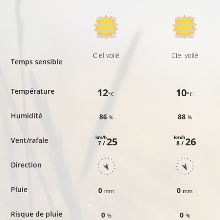
Ciel voilé
Ciel voilé
Temps sensible
12
10
Température
°C
°C
Humidité
86
88
%
%
km/h
km/h
25
26
Vent/rafale
7 /
8 /
Direction
Pluie
0
0
mm
mm
Risque de pluie
0
0
%
%