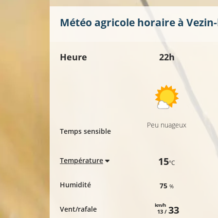
Météo agricole horaire à
Vezin-
Heure
22h
Peu nuageux
Temps sensible
15
Température
°C
Humidité
75
%
km/h
33
Vent/rafale
13 /