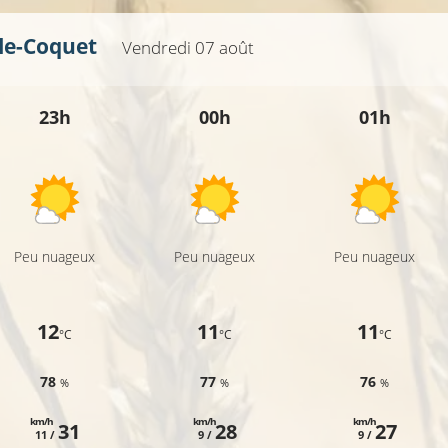
le-Coquet
27°C
Vendredi 07 août
23h
00h
01h
Peu nuageux
Peu nuageux
Peu nuageux
12
11
11
°C
°C
°C
78
77
76
%
%
%
km/h
km/h
km/h
31
28
27
11 /
9 /
9 /