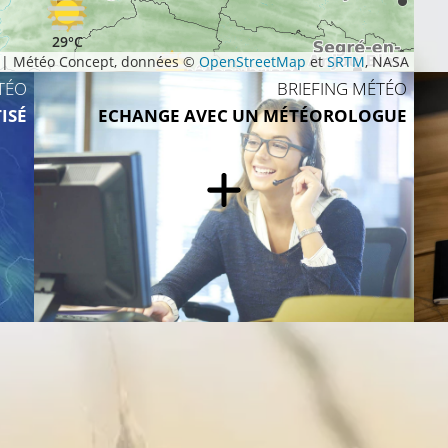
29°C
|
Météo Concept, données ©
OpenStreetMap
et
SRTM
, NASA
TÉO
BRIEFING MÉTÉO
29°C
ISÉ
ECHANGE AVEC UN MÉTÉOROLOGUE
28°C
30°C
31°C
30°C