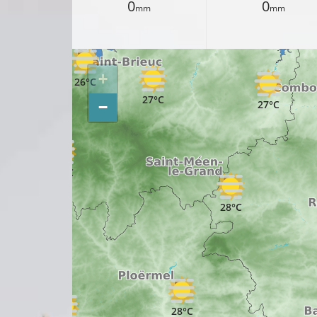
0
0
mm
mm
27°C
+
26°C
27°C
27°C
−
26°C
28°C
27°C
28°C