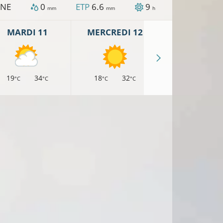
NE
0
ETP
6.6
9
mm
mm
h
MARDI 11
MERCREDI 12
JEUDI 13
19
34
18
32
17
30
°C
°C
°C
°C
°C
°