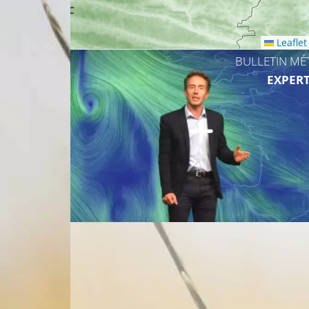
26°C
Leaflet
BULLETIN MÉ
EXPERT
28°C
28°C
26°C
25°C
26°C