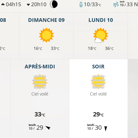
km/h
04h15
20h10
10
/
33
33
N
10 /
°C
08
DIMANCHE 09
LUNDI 10
2
16
33
18
36
°C
°C
°C
°C
°C
APRÈS-MIDI
SOIR
Ciel voilé
Ciel voilé
33
29
°C
°C
km/h
km/h
29
30
10 /
10 /