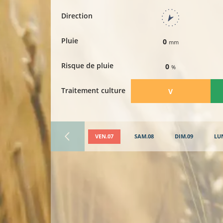
Direction
Pluie
0
mm
Risque de pluie
0
%
Traitement culture
​V
VEN.07
SAM.08
DIM.09
LU