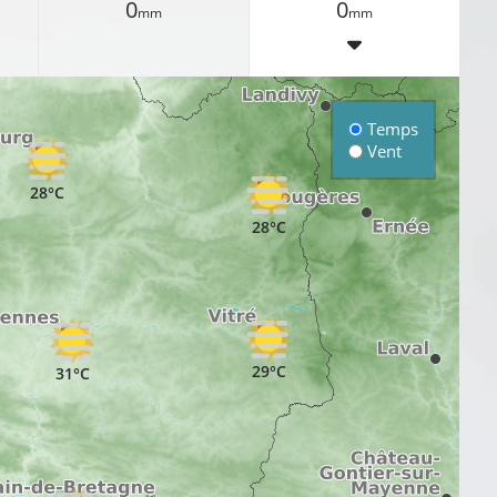
0
0
mm
mm
Temps
Vent
28°C
28°C
29°C
31°C