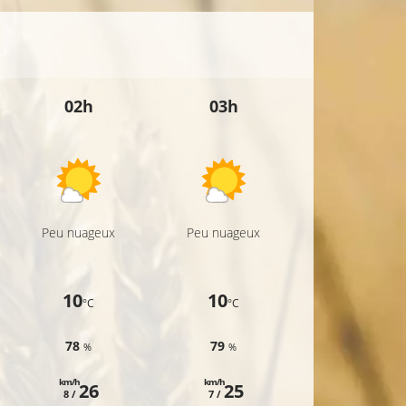
02h
03h
04h
Peu nuageux
Peu nuageux
Ciel voilé
10
10
10
°C
°C
°C
78
79
78
%
%
%
km/h
km/h
km/h
26
25
25
8 /
7 /
7 /