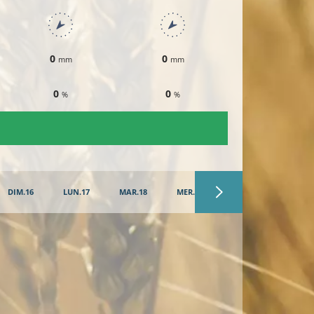
0
0
0
mm
mm
mm
0
0
0
%
%
%
DIM.16
LUN.17
MAR.18
MER.19
JEU.20