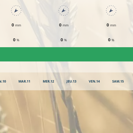
0
0
0
mm
mm
mm
0
0
0
%
%
%
N.10
MAR.11
MER.12
JEU.13
VEN.14
SAM.15