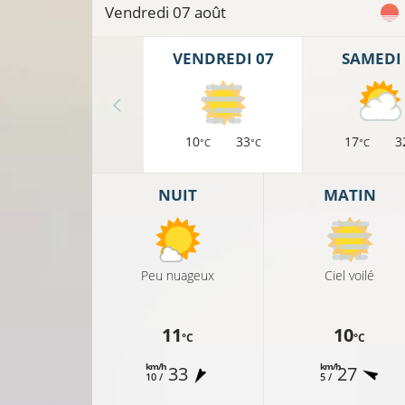
Vendredi 07 août
VENDREDI 07
SAMEDI 
10
33
17
3
°C
°C
°C
NUIT
MATIN
Peu nuageux
Ciel voilé
11
10
°C
°C
km/h
km/h
33
27
10 /
5 /