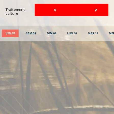
Traitement
​V
​V
culture
VEN.07
SAM.08
DIM.09
LUN.10
MAR.11
MER