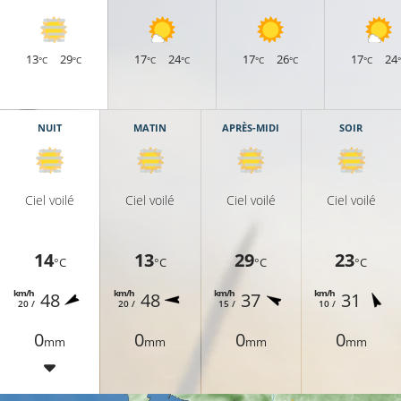
13
29
17
24
17
26
17
24
°C
°C
°C
°C
°C
°C
°C
NUIT
MATIN
APRÈS-MIDI
SOIR
Ciel voilé
Ciel voilé
Ciel voilé
Ciel voilé
13°C
11°C
14
13
29
23
°C
°C
°C
°C
km/h
km/h
km/h
km/h
48
48
37
31
20 /
20 /
15 /
10 /
0
0
0
0
mm
mm
mm
mm
15°C
11