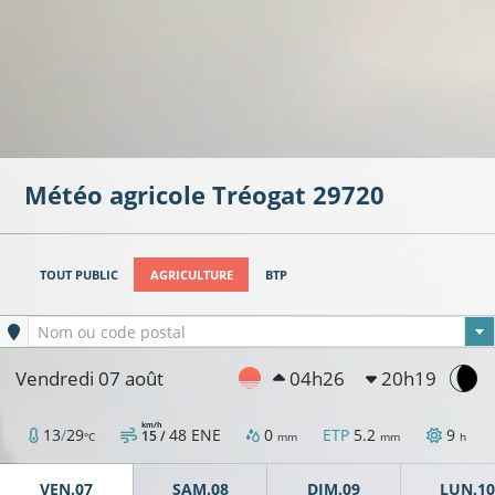
Météo agricole
Tréogat
29720
TOUT PUBLIC
AGRICULTURE
BTP
Ville sélectionnée
Nom ou code postal
Vendredi 07 août
04h26
20h19
km/h
13
/
29
48
ENE
0
ETP
5.2
9
15 /
°C
mm
mm
h
VEN.07
SAM.08
DIM.09
LUN.10