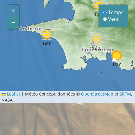
+
Temps
12°C
Vent
−
14°C
12°C
16°C
Leaflet
|
Météo Concept, données ©
OpenStreetMap
et
SRTM
,
NASA