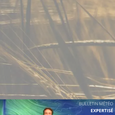
27°C
26°C
26°C
27°C
24°C
24°C
BULLETIN MÉTÉO
25°C
EXPERTISÉ