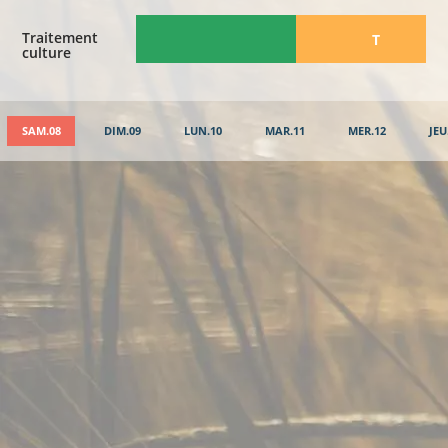
Traitement
​T
culture
SAM.08
DIM.09
LUN.10
MAR.11
MER.12
JEU