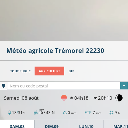
Météo agricole
Trémorel
22230
TOUT PUBLIC
AGRICULTURE
BTP
Ville sélectionnée
Nom ou code postal
Samedi 08 août
04h18
20h10
km/h
18
/
31
43
N
0
ETP
7
9
10 /
°C
mm
mm
h
SAM.08
DIM.09
LUN.10
MAR.1