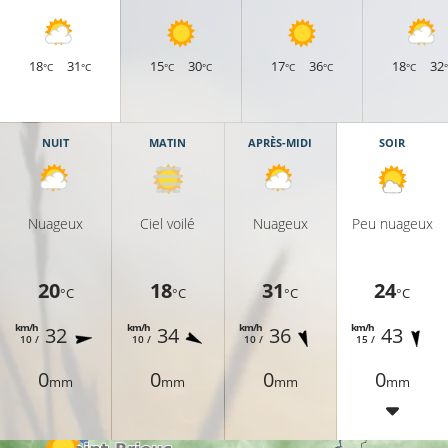
18
31
15
30
17
36
18
32
°C
°C
°C
°C
°C
°C
°C
NUIT
MATIN
APRÈS-MIDI
SOIR
Nuageux
Ciel voilé
Nuageux
Peu nuageux
20
18
31
24
°C
°C
°C
°C
km/h
km/h
km/h
km/h
32
34
36
43
10 /
10 /
10 /
15 /
0
0
0
0
mm
mm
mm
mm
20°C