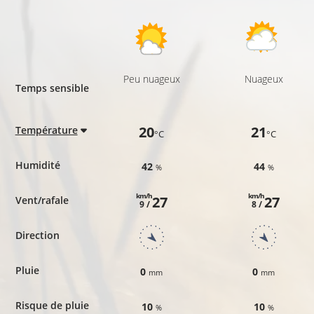
Peu nuageux
Nuageux
Temps sensible
20
21
Température
°C
°C
Humidité
42
44
%
%
km/h
km/h
27
27
Vent/rafale
9 /
8 /
Direction
Pluie
0
0
mm
mm
Risque de pluie
10
10
%
%