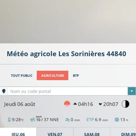
Météo agricole
Les Sorinières
44840
TOUT PUBLIC
AGRICULTURE
BTP
21°C
Ville sélectionnée
Nom ou code postal
Jeudi 06 août
04h16
20h07
km/h
22°C
9
/
28
37
NNE
0
ETP
6.9
13
10 /
°C
mm
mm
h
23°C
JEU.06
VEN.07
SAM.08
DIM.09
25°C