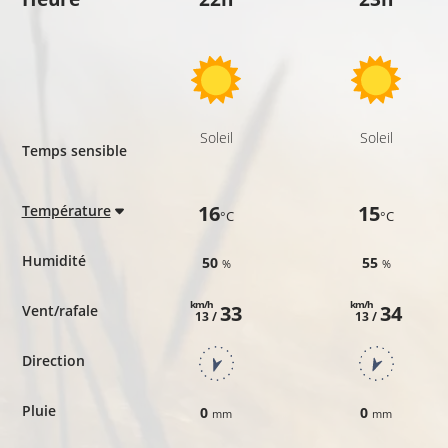
Soleil
Soleil
Temps sensible
16
15
Température
°C
°C
Humidité
50
55
%
%
km/h
km/h
33
34
Vent/rafale
13 /
13 /
Direction
Pluie
0
0
mm
mm