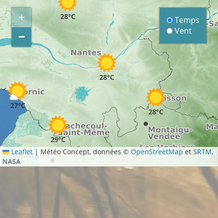
+
28°C
Temps
Vent
−
28°C
28°C
27°C
28°C
29°C
Leaflet
|
Météo Concept, données ©
OpenStreetMap
et
SRTM
,
NASA