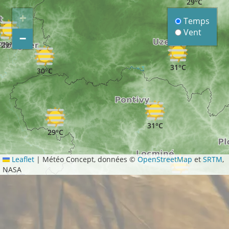
29°C
+
Temps
Vent
−
29°C
31°C
30°C
31°C
29°C
Leaflet
|
Météo Concept, données ©
OpenStreetMap
et
SRTM
,
NASA
31°C
25°C