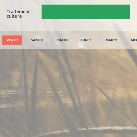
Traitement
culture
VEN.07
SAM.08
DIM.09
LUN.10
MAR.11
MER