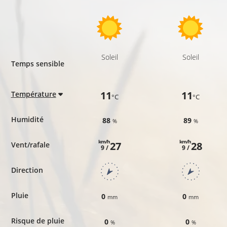
Soleil
Soleil
Temps sensible
11
11
Température
°C
°C
Humidité
88
89
%
%
km/h
km/h
27
28
Vent/rafale
9 /
9 /
Direction
Pluie
0
0
mm
mm
Risque de pluie
0
0
%
%