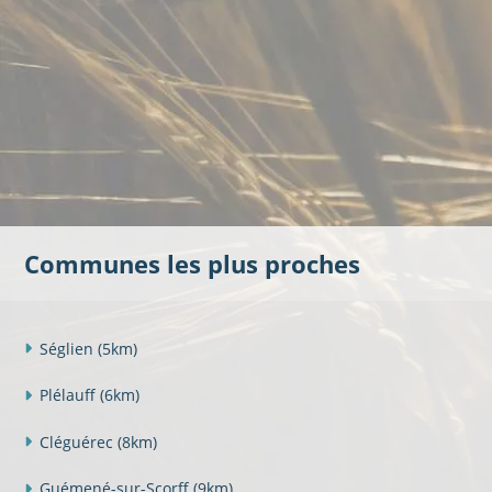
Communes les plus proches
Séglien
(5km)
Plélauff
(6km)
Cléguérec
(8km)
Guémené-sur-Scorff
(9km)