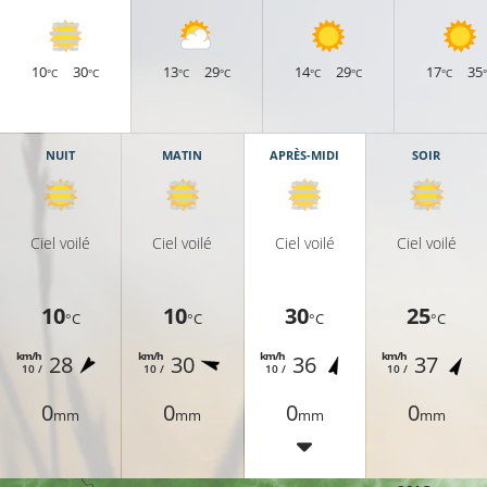
10
30
13
29
14
29
17
35
°C
°C
°C
°C
°C
°C
°C
NUIT
MATIN
APRÈS-MIDI
SOIR
Ciel voilé
Ciel voilé
Ciel voilé
Ciel voilé
10
10
30
25
°C
°C
°C
°C
30°C
km/h
km/h
km/h
km/h
28
30
36
37
10 /
10 /
10 /
10 /
0
0
0
0
mm
mm
mm
mm
°C
31°C