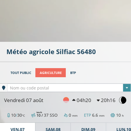
Météo agricole
Silfiac
56480
TOUT PUBLIC
AGRICULTURE
BTP
Ville sélectionnée
Nom ou code postal
Vendredi 07 août
04h20
20h16
km/h
10
/
30
37
SSO
0
ETP
6.6
10
10 /
°C
mm
mm
h
VEN.07
SAM.08
DIM.09
LUN.10