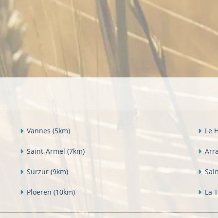
Vannes
(5km)
Le 
Saint-Armel
(7km)
Arr
Surzur
(9km)
Sai
Ploeren
(10km)
La 