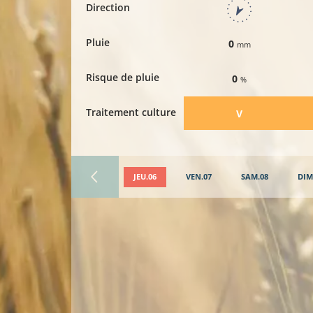
Direction
Pluie
0
mm
Risque de pluie
0
%
Traitement culture
​V
JEU.06
VEN.07
SAM.08
DIM