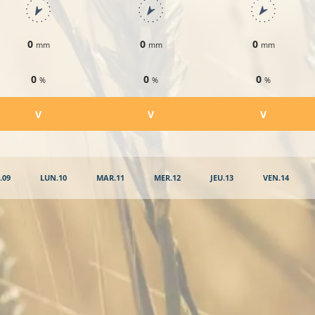
0
0
0
mm
mm
mm
0
0
0
%
%
%
​V
​V
​V
.09
LUN.10
MAR.11
MER.12
JEU.13
VEN.14