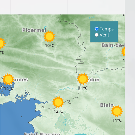
10°C
12°C
Temps
Vent
10°C
°C
11°C
11°C
14°C
12°C
11°C