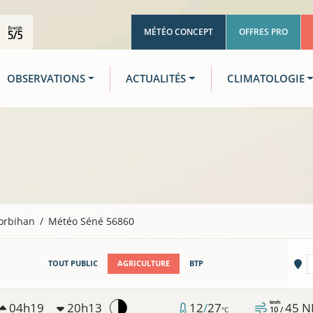
MÉTÉO CONCEPT
OFFRES PRO
OBSERVATIONS
ACTUALITÉS
CLIMATOLOGIE
orbihan
Météo Séné 56860
Vi
TOUT PUBLIC
AGRICULTURE
BTP
km/h
04h19
20h13
12
/
27
45
N
10 /
°C