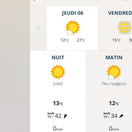
JEUDI 06
VENDREDI
12
27
15
3
°C
°C
°C
12°C
NUIT
MATIN
10°C
9°C
Soleil
Peu nuageux
13
12
°C
°C
11°C
km/h
km/h
42
34
15 /
10 /
11
9°C
0
0
mm
mm
°C