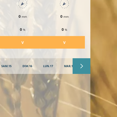
0
0
0
mm
mm
mm
0
0
0
%
%
%
​V
​V
SAM.15
DIM.16
LUN.17
MAR.18
MER.19