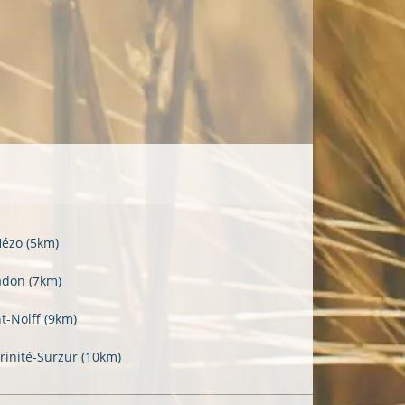
Hézo
(5km)
adon
(7km)
nt-Nolff
(9km)
Trinité-Surzur
(10km)