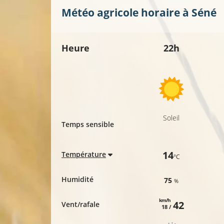
Météo agricole horaire à
Séné
Heure
22h
Soleil
Temps sensible
14
Température
°C
Humidité
75
%
km/h
42
Vent/rafale
18 /