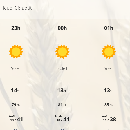
Jeudi 06 août
23h
00h
01h
Soleil
Soleil
Soleil
14
13
13
°C
°C
°C
79
81
85
%
%
%
km/h
km/h
km/h
41
41
38
18 /
18 /
16 /