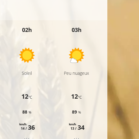
02h
03h
04h
Soleil
Peu nuageux
Peu nuageux
12
12
12
°C
°C
°C
88
89
90
%
%
%
km/h
km/h
km/h
36
34
33
14 /
13 /
12 /