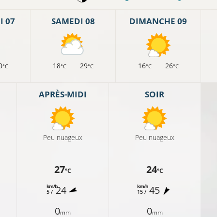
 07
SAMEDI 08
DIMANCHE 09
0
18
29
16
26
°C
°C
°C
°C
°C
APRÈS-MIDI
SOIR
13°C
14°C
Peu nuageux
Peu nuageux
11°C
10°C
8°C
27
24
°C
°C
km/h
km/h
24
45
5 /
15 /
°C
0
0
mm
mm