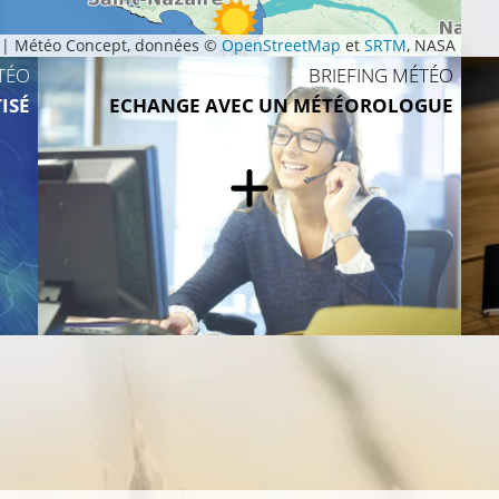
|
Météo Concept, données ©
OpenStreetMap
et
SRTM
, NASA
12°C
TÉO
BRIEFING MÉTÉO
ISÉ
ECHANGE AVEC UN MÉTÉOROLOGUE
12°C
13°C