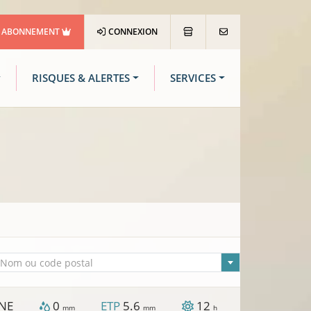
ABONNEMENT
CONNEXION
RISQUES & ALERTES
SERVICES
lle sélectionnée
Nom ou code postal
NE
0
ETP
5.6
12
mm
mm
h