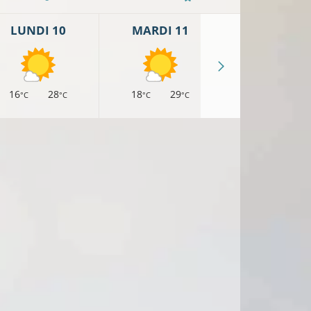
LUNDI 10
MARDI 11
MERCREDI 
16
28
18
29
18
27
°C
°C
°C
°C
°C
°
10°C