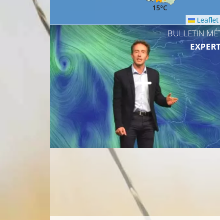
15°C
Leaflet
BULLETIN MÉ
EXPERT