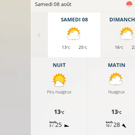
Samedi 08 août
SAMEDI 08
DIMANCH
13
25
16
2
°C
°C
°C
NUIT
MATIN
Peu nuageux
Nuageux
13
13
°C
°C
km/h
km/h
25
28
5 /
10 /