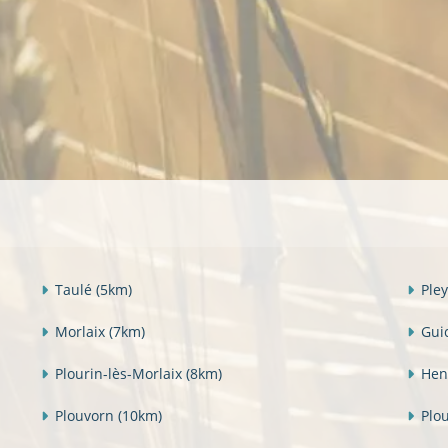
Taulé
(5km)
Ple
Morlaix
(7km)
Gui
Plourin-lès-Morlaix
(8km)
Hen
Plouvorn
(10km)
Plo