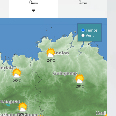
0
0
mm
mm
Temps
Vent
24°C
25°C
28°C
2
27°C