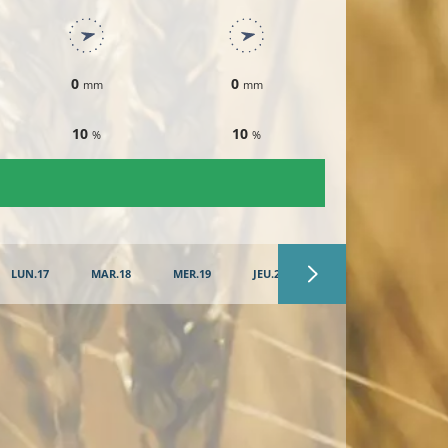
0
0
0
mm
mm
mm
10
10
10
%
%
%
LUN.17
MAR.18
MER.19
JEU.20
VEN.21