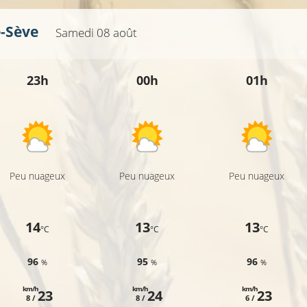
e-Sève
Samedi 08 août
26°C
23h
00h
01h
Peu nuageux
Peu nuageux
Peu nuageux
14
13
13
°C
°C
°C
96
95
96
%
%
%
km/h
km/h
km/h
23
24
23
8 /
8 /
6 /