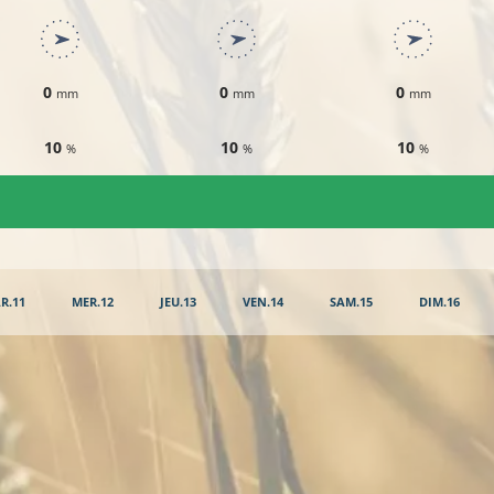
0
0
0
mm
mm
mm
10
10
10
%
%
%
R.11
MER.12
JEU.13
VEN.14
SAM.15
DIM.16