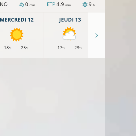
NO
0
ETP
4.9
9
mm
mm
h
MERCREDI 12
JEUDI 13
VENDREDI 
18
25
17
23
16
22
°C
°C
°C
°C
°C
°