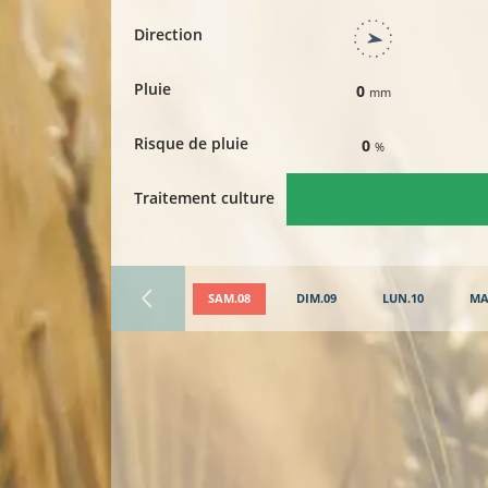
Direction
Pluie
0
mm
Risque de pluie
0
%
Traitement culture
SAM.08
DIM.09
LUN.10
MA