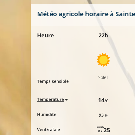
Météo agricole horaire à
Saint
Heure
22h
Soleil
Temps sensible
14
Température
°C
Humidité
93
%
km/h
25
Vent/rafale
8 /