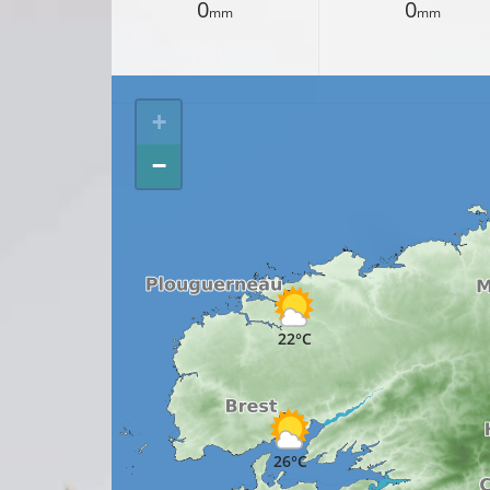
0
0
mm
mm
+
−
22°C
18°C
26°C