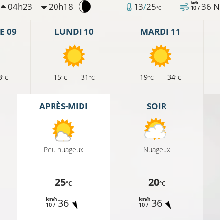
km/h
04h23
20h18
13
/
25
36
N
10 /
°C
E 09
LUNDI 10
MARDI 11
3
15
31
19
34
°C
°C
°C
°C
°C
APRÈS-MIDI
SOIR
Peu nuageux
Nuageux
25
20
°C
°C
km/h
km/h
36
36
10 /
10 /