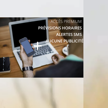
ACCÈS PREMIUM
31°C
PRÉVISIONS HORAIRES
32°C
ALERTES SMS
AUCUNE PUBLICITÉ
32°C
32°C
31°C
9°C