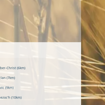
yber-Christ
(6km)
clan
(7km)
vic
(9km)
uezoc'h
(10km)