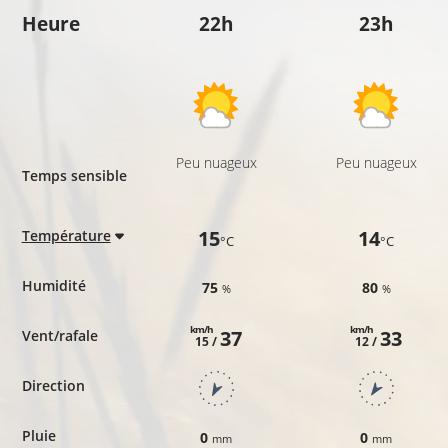
Heure
22h
23h
Peu nuageux
Peu nuageux
Temps sensible
15
14
Température
°C
°C
Humidité
75
80
%
%
km/h
km/h
37
33
Vent/rafale
15 /
12 /
Direction
Pluie
0
0
mm
mm