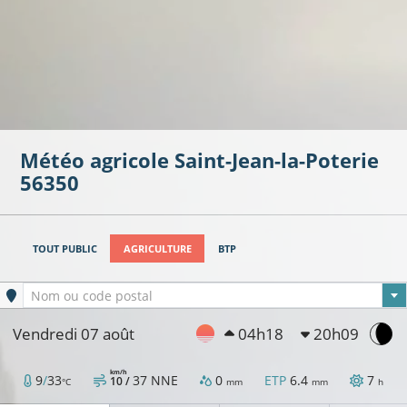
Météo agricole
Saint-Jean-la-Poterie
56350
TOUT PUBLIC
AGRICULTURE
BTP
Ville sélectionnée
Nom ou code postal
Vendredi 07 août
04h18
20h09
km/h
9
/
33
37
NNE
0
ETP
6.4
7
10 /
°C
mm
mm
h