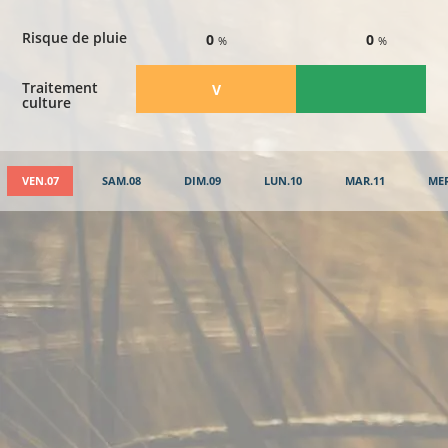
Risque de pluie
0
0
%
%
Traitement
​V
culture
VEN.07
SAM.08
DIM.09
LUN.10
MAR.11
MER