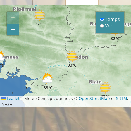
+
Temps
32°C
Vent
−
32°C
33°C
°C
33°C
33°C
Leaflet
|
Météo Concept, données ©
OpenStreetMap
et
SRTM
,
NASA
32°C