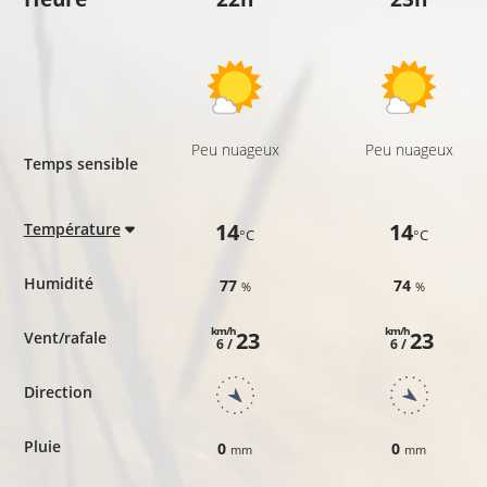
Peu nuageux
Peu nuageux
Temps sensible
14
14
Température
°C
°C
Humidité
77
74
%
%
km/h
km/h
23
23
Vent/rafale
6 /
6 /
Direction
Pluie
0
0
mm
mm