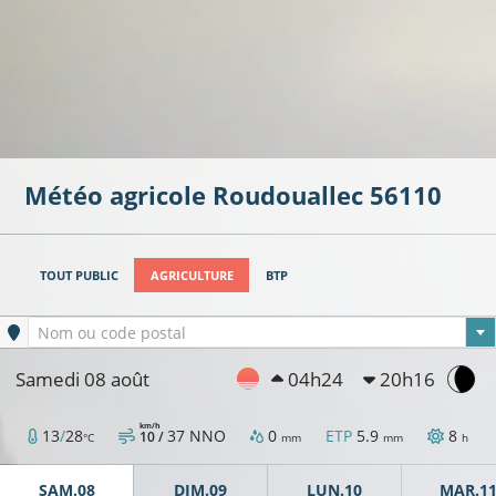
Météo agricole
Roudouallec
56110
TOUT PUBLIC
AGRICULTURE
BTP
Ville sélectionnée
Nom ou code postal
Samedi 08 août
04h24
20h16
km/h
13
/
28
37
NNO
0
ETP
5.9
8
10 /
°C
mm
mm
h
SAM.08
DIM.09
LUN.10
MAR.1