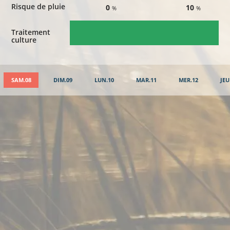
Risque de pluie
0
10
%
%
Traitement
culture
SAM.08
DIM.09
LUN.10
MAR.11
MER.12
JEU