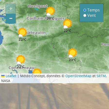
+
Temps
Vent
−
20°C
22°C
22°C
23°C
22°C
Leaflet
|
Météo Concept, données ©
OpenStreetMap
et
SRTM
,
21°C
NASA
25°C