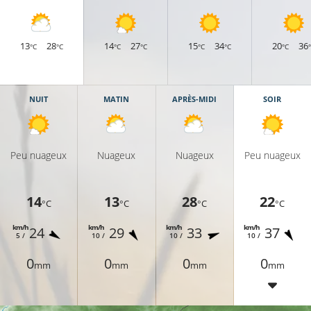
13
28
14
27
15
34
20
36
°C
°C
°C
°C
°C
°C
°C
NUIT
MATIN
APRÈS-MIDI
SOIR
Peu nuageux
Nuageux
Nuageux
Peu nuageux
14
13
28
22
°C
°C
°C
°C
19°C
km/h
km/h
km/h
km/h
24
29
33
37
5 /
10 /
10 /
10 /
0
0
0
0
mm
mm
mm
mm
20°C
21°C