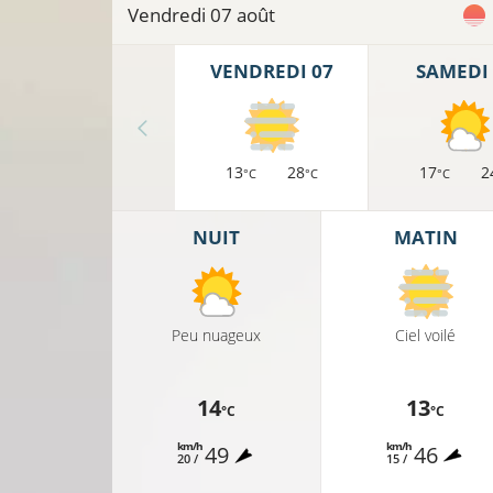
Vendredi 07 août
VENDREDI 07
SAMEDI 
13
28
17
2
°C
°C
°C
NUIT
MATIN
Peu nuageux
Ciel voilé
14
13
11°C
10
°C
°C
km/h
km/h
49
46
20 /
15 /