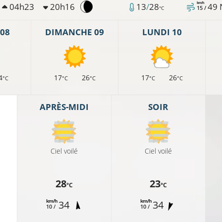
km/h
04h23
20h16
13
/
28
49
15 /
°C
08
DIMANCHE 09
LUNDI 10
4
17
26
17
26
°C
°C
°C
°C
°C
APRÈS-MIDI
SOIR
11°C
Ciel voilé
Ciel voilé
28
23
°C
°C
°C
9°C
km/h
km/h
34
34
10 /
10 /
13°C