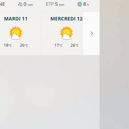
NE
0
ETP
5
8
mm
mm
h
MARDI 11
MERCREDI 12
JEUDI 13
18
26
17
26
17
25
°C
°C
°C
°C
°C
°
10°C
8°C