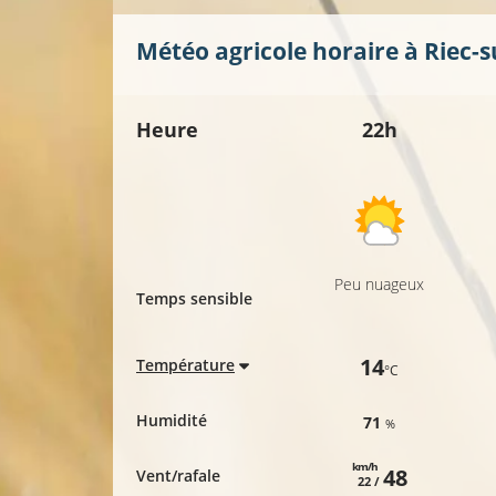
Météo agricole horaire à
Riec-s
Heure
22h
Peu nuageux
Temps sensible
14
Température
°C
Humidité
71
%
km/h
48
Vent/rafale
22 /