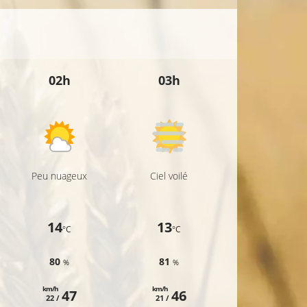
02h
03h
04h
Peu nuageux
Ciel voilé
Ciel voilé
14
13
13
°C
°C
°C
80
81
77
%
%
%
km/h
km/h
km/h
47
46
46
22 /
21 /
21 /