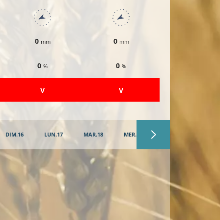
0
0
0
mm
mm
mm
0
0
0
%
%
%
​V
​V
​V
DIM.16
LUN.17
MAR.18
MER.19
JEU.20