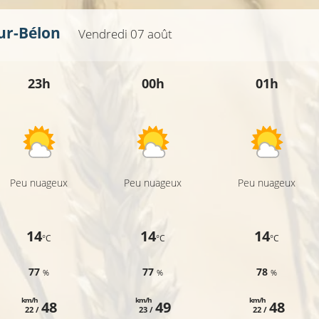
ur-Bélon
Vendredi 07 août
23h
00h
01h
Peu nuageux
Peu nuageux
Peu nuageux
14
14
14
°C
°C
°C
77
77
78
%
%
%
km/h
km/h
km/h
48
49
48
22 /
23 /
22 /