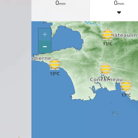
0
0
mm
mm
14°C
+
11°C
−
13°C
11°C
17°C