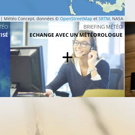
|
Météo Concept, données ©
OpenStreetMap
et
SRTM
, NASA
TÉO
BRIEFING MÉTÉO
ISÉ
ECHANGE AVEC UN MÉTÉOROLOGUE
15°C