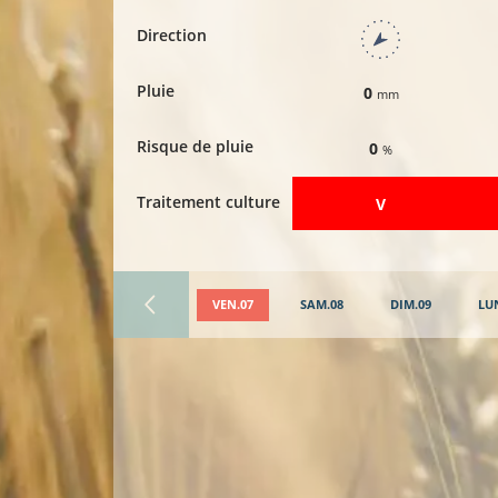
Direction
Pluie
0
mm
Risque de pluie
0
%
Traitement culture
​V
VEN.07
SAM.08
DIM.09
LU