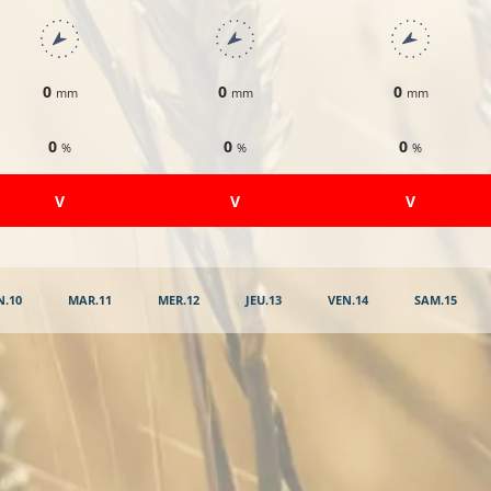
0
0
0
mm
mm
mm
0
0
0
%
%
%
​V
​V
​V
N.10
MAR.11
MER.12
JEU.13
VEN.14
SAM.15