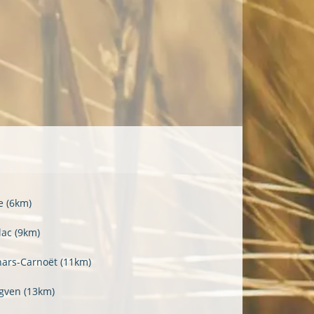
e
(6km)
lac
(9km)
hars-Carnoët
(11km)
gven
(13km)