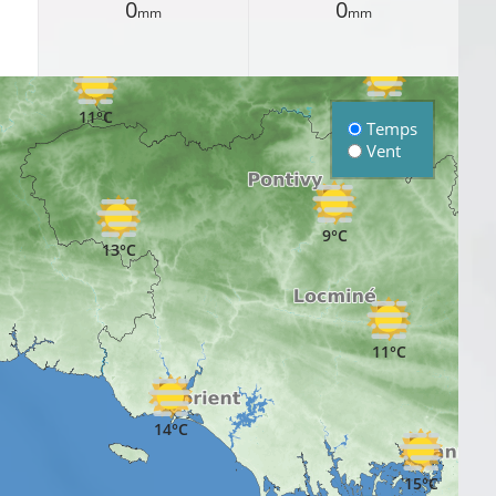
0
0
mm
mm
10°C
10°C
11°C
Temps
Vent
9°C
13°C
11°C
14°C
15°C