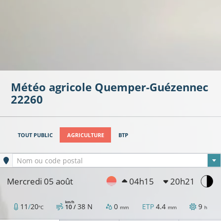
Météo agricole
Quemper-Guézennec
22260
TOUT PUBLIC
AGRICULTURE
BTP
Ville sélectionnée
Nom ou code postal
Mercredi 05 août
04h15
20h21
km/h
11
/
20
38
N
0
ETP
4.4
9
10 /
°C
mm
mm
h