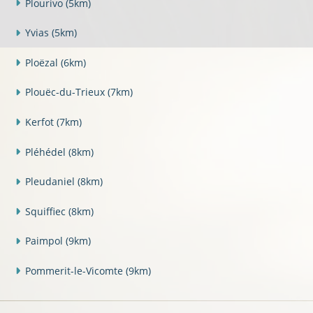
Plourivo
(5km)
Yvias
(5km)
Ploëzal
(6km)
Plouëc-du-Trieux
(7km)
Kerfot
(7km)
Pléhédel
(8km)
Pleudaniel
(8km)
Squiffiec
(8km)
Paimpol
(9km)
Pommerit-le-Vicomte
(9km)