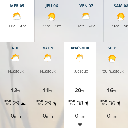
MER.05
JEU.06
VEN.07
SAM.0
11
20
11
20
14
24
16
28
°C
°C
°C
°C
°C
°C
°C
NUIT
MATIN
APRÈS-MIDI
SOIR
Nuageux
Nuageux
Nuageux
Peu nuageux
12
11
20
16
°C
°C
°C
°C
km/h
km/h
km/h
km/h
29
29
38
36
10 /
10 /
15 /
10 /
0
0
0
0
mm
mm
mm
mm