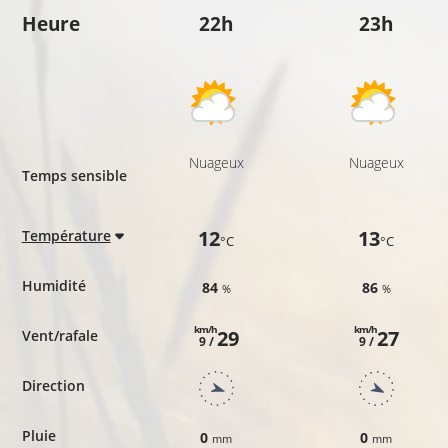
Heure
22h
23h
Nuageux
Nuageux
Temps sensible
12
13
Température
°C
°C
Humidité
84
86
%
%
km/h
km/h
29
27
Vent/rafale
9 /
9 /
Direction
Pluie
0
0
mm
mm