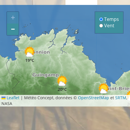
+
Temps
Vent
−
19°C
20°C
19°C
Leaflet
|
Météo Concept, données ©
OpenStreetMap
et
SRTM
,
NASA
2
°C