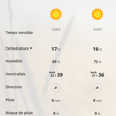
Soleil
Soleil
Temps sensible
17
16
Température
°C
°C
Humidité
69
72
%
%
km/h
km/h
39
36
Vent/rafale
22 /
21 /
Direction
Pluie
0
0
mm
mm
Risque de pluie
0
0
%
%