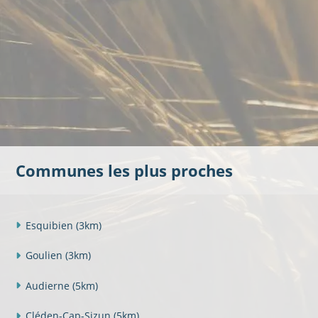
Communes les plus proches
Esquibien
(3km)
Goulien
(3km)
Audierne
(5km)
Cléden-Cap-Sizun
(5km)