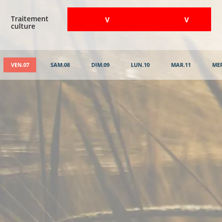
Traitement
​V
​V
culture
VEN.07
SAM.08
DIM.09
LUN.10
MAR.11
MER