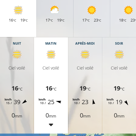
16
19
17
19
17
23
18
23
°C
°C
°C
°C
°C
°C
°C
NUIT
MATIN
APRÈS-MIDI
SOIR
Ciel voilé
Ciel voilé
Ciel voilé
Ciel voilé
16
16
19
19
°C
°C
°C
°C
km/h
km/h
km/h
km/h
39
25
23
19
11°C
15 /
10 /
10 /
10 /
0
0
0
0
mm
mm
mm
mm
16°C