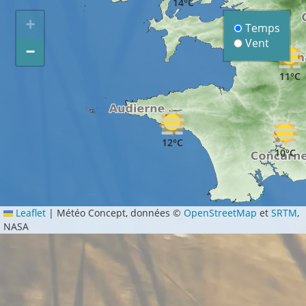
14°C
+
Temps
Vent
−
11°C
12°C
10°C
Leaflet
|
Météo Concept, données ©
OpenStreetMap
et
SRTM
,
NASA