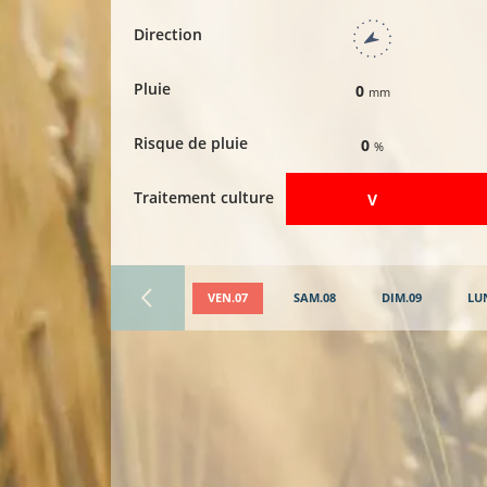
Direction
Pluie
0
mm
Risque de pluie
0
%
Traitement culture
​V
VEN.07
SAM.08
DIM.09
LU