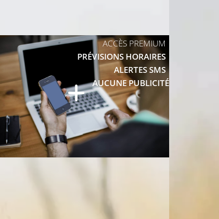
10°C
15°C
ACCÈS PREMIUM
PRÉVISIONS HORAIRES
11°C
ALERTES SMS
AUCUNE PUBLICITÉ
15°C
11°C
14°