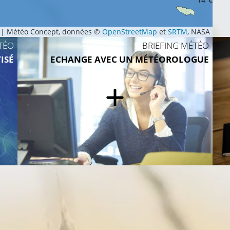
|
Météo Concept, données ©
OpenStreetMap
et
SRTM
, NASA
TÉO
BRIEFING MÉTÉO
ISÉ
ECHANGE AVEC UN MÉTÉOROLOGUE