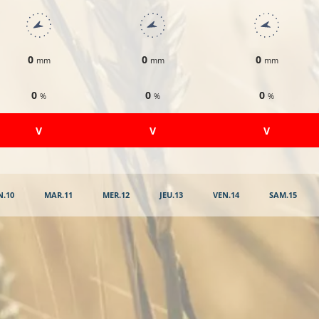
0
0
0
mm
mm
mm
0
0
0
%
%
%
​V
​V
​V
N.10
MAR.11
MER.12
JEU.13
VEN.14
SAM.15