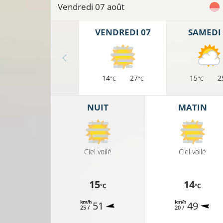
Vendredi 07 août
VENDREDI 07
SAMEDI 
14
27
15
2
°C
°C
°C
NUIT
MATIN
Ciel voilé
Ciel voilé
15
14
°C
°C
km/h
km/h
51
49
25 /
20 /
12