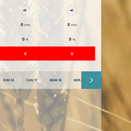
0
0
0
mm
mm
mm
0
0
0
%
%
%
​V
​V
​V
DIM.16
LUN.17
MAR.18
MER.19
JEU.20