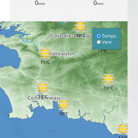
0
0
mm
mm
C
10°C
Temps
Vent
11°C
11°C
13°C
10°C
16°C
14°C