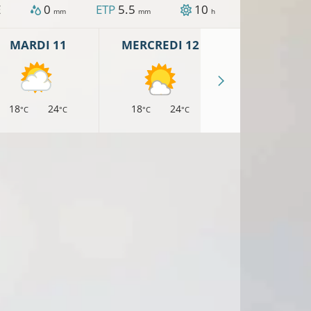
E
0
ETP
5.5
10
mm
mm
h
MARDI 11
MERCREDI 12
JEUDI 13
18
24
18
24
17
23
°C
°C
°C
°C
°C
°