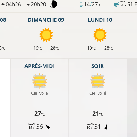
km/h
04h26
20h20
14
/
27
51
20 /
°C
08
DIMANCHE 09
LUNDI 10
5
16
28
19
28
°C
°C
°C
°C
°C
APRÈS-MIDI
SOIR
Ciel voilé
Ciel voilé
11°C
27
21
°C
°C
km/h
km/h
36
31
15 /
10 /
°C
10°C