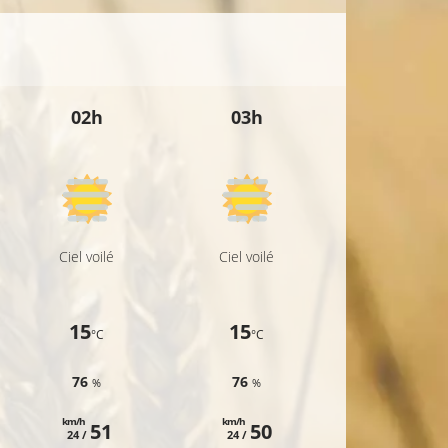
02h
03h
04h
Ciel voilé
Ciel voilé
Ciel voilé
15
15
14
°C
°C
°C
76
76
73
%
%
%
km/h
km/h
km/h
51
50
48
24 /
24 /
23 /