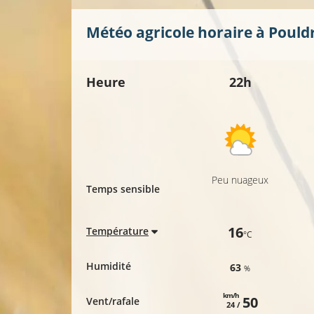
Météo agricole horaire à
Pould
Heure
22h
Peu nuageux
Temps sensible
16
Température
°C
Humidité
63
%
km/h
50
Vent/rafale
24 /