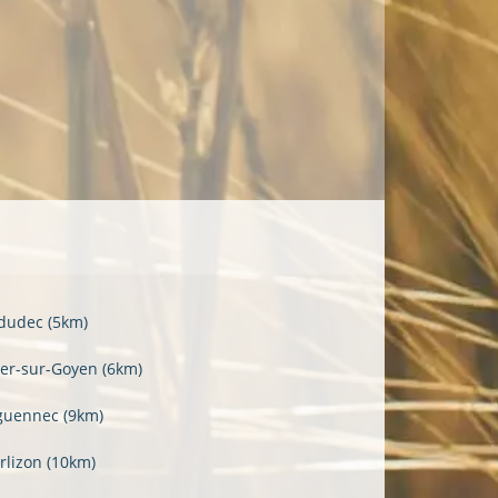
dudec
(5km)
ler-sur-Goyen
(6km)
guennec
(9km)
rlizon
(10km)