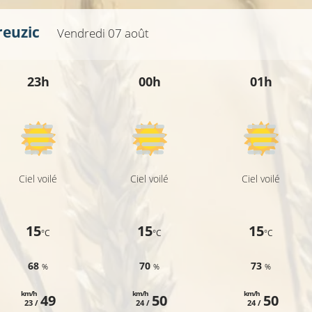
reuzic
Vendredi 07 août
23h
00h
01h
Ciel voilé
Ciel voilé
Ciel voilé
15
15
15
°C
°C
°C
68
70
73
%
%
%
km/h
km/h
km/h
49
50
50
23 /
24 /
24 /