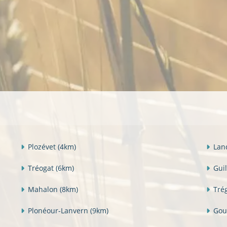
Plozévet
(4km)
Lan
Tréogat
(6km)
Gui
Mahalon
(8km)
Tré
Plonéour-Lanvern
(9km)
Gou