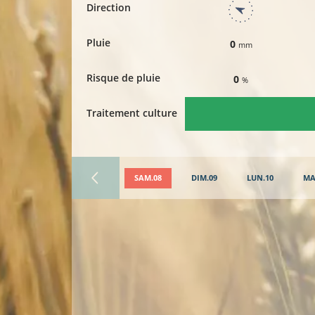
Direction
Pluie
0
mm
Risque de pluie
0
%
Traitement culture
SAM.08
DIM.09
LUN.10
MA