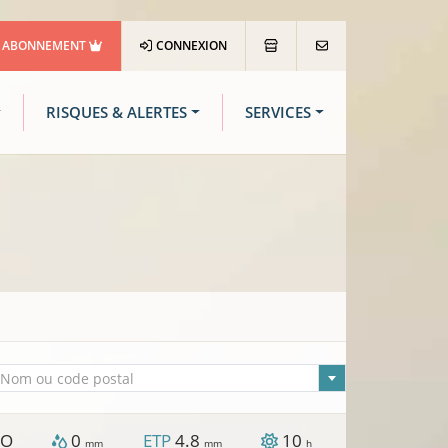
ABONNEMENT
CONNEXION
RISQUES & ALERTES
SERVICES
lle sélectionnée
Nom ou code postal
O
0
ETP
4.8
10
mm
mm
h