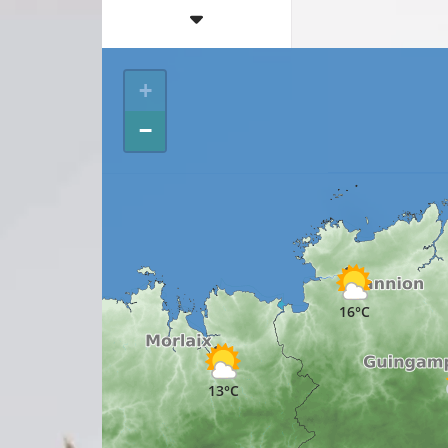
+
−
16°C
13°C