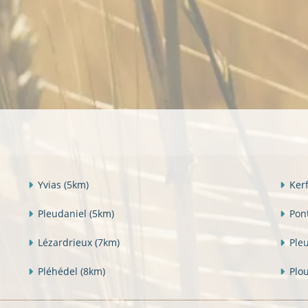
Yvias
(5km)
Ker
Pleudaniel
(5km)
Pon
Lézardrieux
(7km)
Ple
Pléhédel
(8km)
Plo