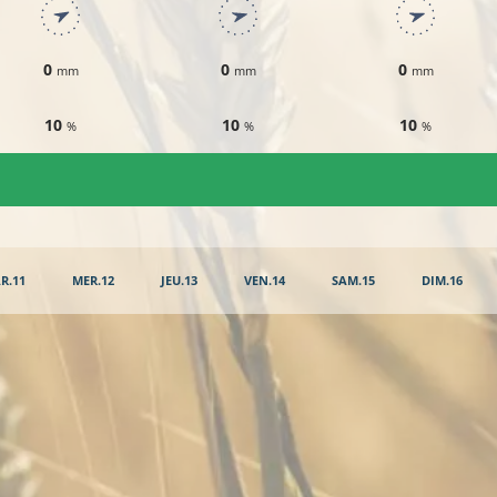
0
0
0
mm
mm
mm
10
10
10
%
%
%
R.11
MER.12
JEU.13
VEN.14
SAM.15
DIM.16