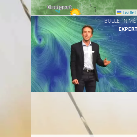
Leaflet
BULLETIN MÉ
16°C
EXPERT
14°C
13°C
16°C
15°C
17°C
18°C