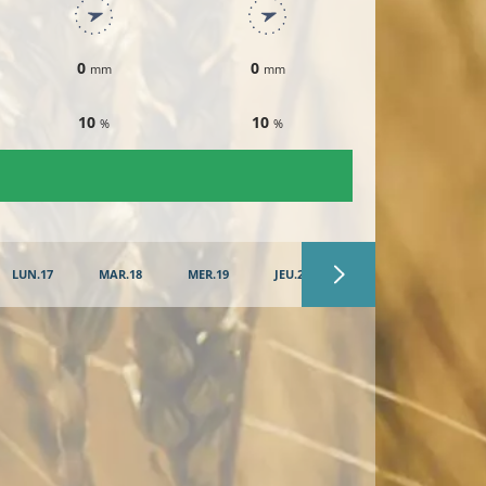
0
0
0
mm
mm
mm
10
10
10
%
%
%
​V
LUN.17
MAR.18
MER.19
JEU.20
VEN.21