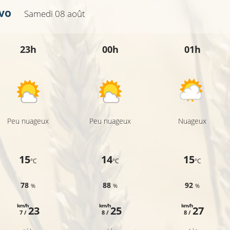
18°C
19°C
ivo
Samedi 08 août
17°C
23h
00h
01h
17°C
18°C
Peu nuageux
Peu nuageux
Nuageux
19°C
15
14
15
°C
°C
°C
78
88
92
%
%
%
km/h
km/h
km/h
23
25
27
7 /
8 /
8 /