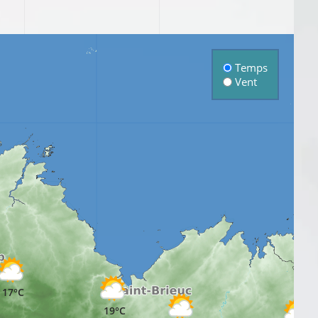
Temps
Vent
17
17°C
19°C