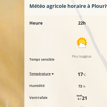
Météo agricole horaire à
Plour
Heure
22h
Peu nuageux
Temps sensible
17
Température
°C
Humidité
72
%
km/h
21
Vent/rafale
6 /