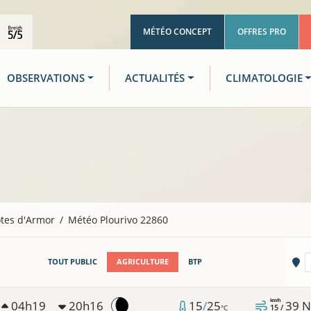
MÉTÉO CONCEPT
OFFRES PRO
OBSERVATIONS
ACTUALITÉS
CLIMATOLOGIE
tes d'Armor
Météo Plourivo 22860
Vi
TOUT PUBLIC
AGRICULTURE
BTP
km/h
04h19
20h16
15
/
25
39
N
15 /
°C