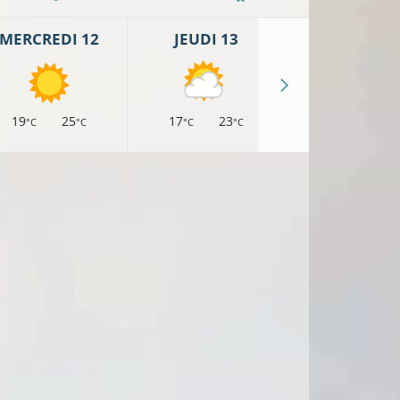
MERCREDI 12
JEUDI 13
VENDREDI 
19
25
17
23
16
21
°C
°C
°C
°C
°C
°