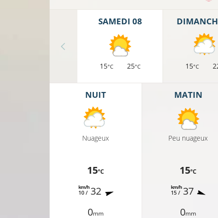
SAMEDI 08
DIMANCH
15
25
15
2
°C
°C
°C
NUIT
MATIN
Nuageux
Peu nuageux
15
15
°C
°C
km/h
km/h
32
37
10 /
15 /
0
0
mm
mm