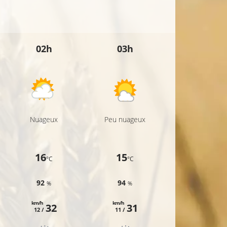
02h
03h
04h
20°C
22°C
Nuageux
Peu nuageux
Peu nuageux
21°C
16
15
15
20°C
°C
°C
°C
92
94
95
%
%
%
20°C
km/h
km/h
km/h
32
31
33
12 /
11 /
13 /