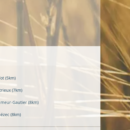
fot
(5km)
trieux
(7km)
umeur-Gautier
(8km)
uézec
(8km)