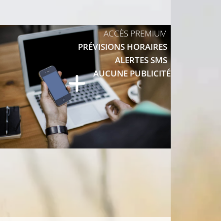
20°C
ACCÈS PREMIUM
20°C
PRÉVISIONS HORAIRES
ALERTES SMS
AUCUNE PUBLICITÉ
20°C
21°C
20°C
21°C