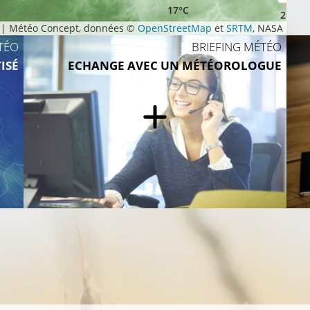
17°C
20°C
|
Météo Concept, données ©
OpenStreetMap
et
SRTM
, NASA
TÉO
BRIEFING MÉTÉO
ISÉ
ECHANGE AVEC UN MÉTÉOROLOGUE
18°C
20°C
17°C
18°C
17°C