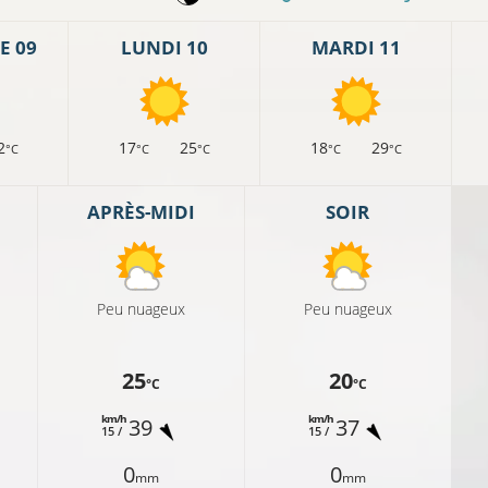
E 09
LUNDI 10
MARDI 11
2
17
25
18
29
°C
°C
°C
°C
°C
APRÈS-MIDI
SOIR
Peu nuageux
Peu nuageux
25
20
°C
°C
km/h
km/h
39
37
15 /
15 /
0
0
mm
mm