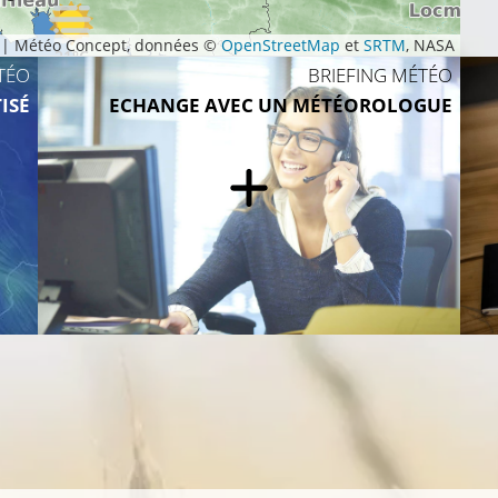
|
Météo Concept, données ©
OpenStreetMap
et
SRTM
, NASA
21°C
2
TÉO
BRIEFING MÉTÉO
ISÉ
ECHANGE AVEC UN MÉTÉOROLOGUE
25°C
23°C