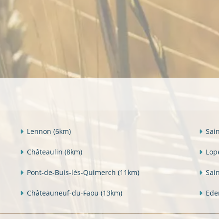
Lennon
(6km)
Sai
Châteaulin
(8km)
Lop
Pont-de-Buis-lès-Quimerch
(11km)
Sai
Châteauneuf-du-Faou
(13km)
Ede