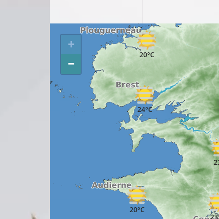
+
20°C
−
18°C
24°C
2
20°C
23