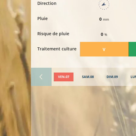
Direction
Pluie
0
mm
Risque de pluie
0
%
Traitement culture
​V
VEN.07
SAM.08
DIM.09
LU