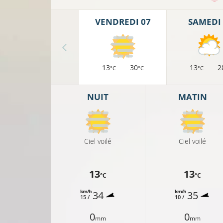
VENDREDI 07
SAMEDI 
13
30
13
2
°C
°C
°C
NUIT
MATIN
Ciel voilé
Ciel voilé
13
13
°C
°C
km/h
km/h
34
35
15 /
10 /
0
0
mm
mm