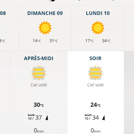
08
DIMANCHE 09
LUNDI 10
8
14
31
17
34
°C
°C
°C
°C
°C
APRÈS-MIDI
SOIR
Ciel voilé
Ciel voilé
30
24
°C
°C
km/h
km/h
37
34
10 /
10 /
0
0
mm
mm