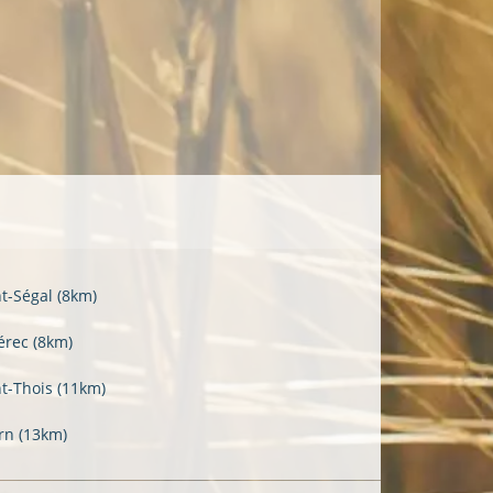
nt-Ségal
(8km)
érec
(8km)
nt-Thois
(11km)
rn
(13km)