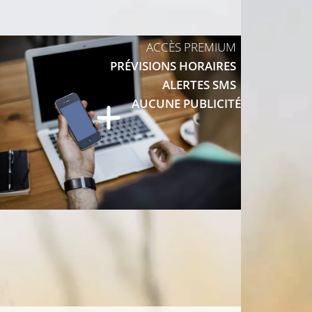
28°C
6°C
ACCÈS PREMIUM
29°C
PRÉVISIONS HORAIRES
ALERTES SMS
AUCUNE PUBLICITÉ
28°C
28°C
26°C
28°C
25°C