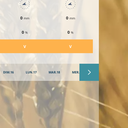
0
0
0
mm
mm
mm
0
0
0
%
%
%
​V
​V
​V
DIM.16
LUN.17
MAR.18
MER.19
JEU.20