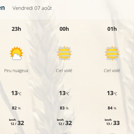
en
Vendredi 07 août
23h
00h
01h
Peu nuageux
Ciel voilé
Ciel voilé
13
13
13
°C
°C
°C
82
83
84
%
%
%
km/h
km/h
km/h
32
32
33
12 /
12 /
13 /