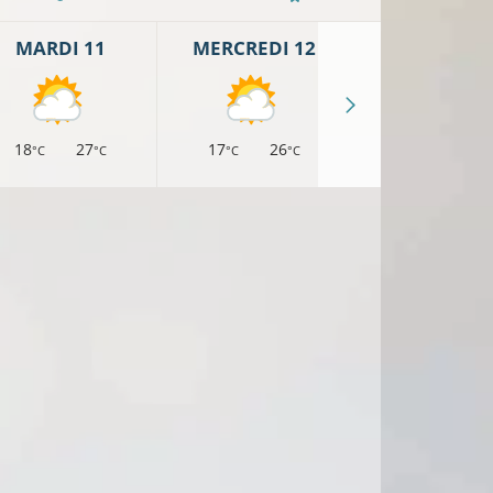
MARDI 11
MERCREDI 12
JEUDI 13
18
27
17
26
16
24
°C
°C
°C
°C
°C
°