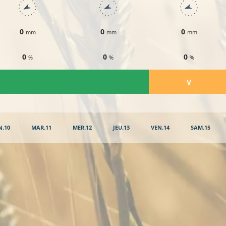
0
0
0
mm
mm
mm
0
0
0
%
%
%
​V
N.10
MAR.11
MER.12
JEU.13
VEN.14
SAM.15