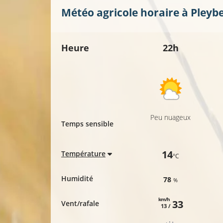
Météo agricole horaire à
Pleyb
Heure
22h
Peu nuageux
Temps sensible
14
Température
°C
Humidité
78
%
km/h
33
Vent/rafale
13 /