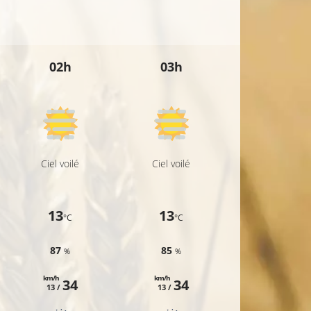
26°C
27°C
02h
03h
04h
Ciel voilé
Ciel voilé
Ciel voilé
13
13
13
°C
°C
°C
87
85
79
%
%
%
km/h
km/h
km/h
34
34
33
13 /
13 /
13 /