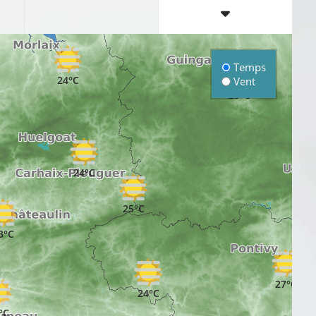
24°C
Temps
24°C
Vent
25°C
24°C
2
25°C
3°C
27°C
24°C
°C