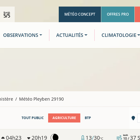
MÉTÉO CONCEPT
OFFRES PRO
OBSERVATIONS
ACTUALITÉS
CLIMATOLOGIE
nistère
Météo Pleyben 29190
Vi
TOUT PUBLIC
AGRICULTURE
BTP
km/h
04h23
20h19
13
/
30
37
10 /
°C