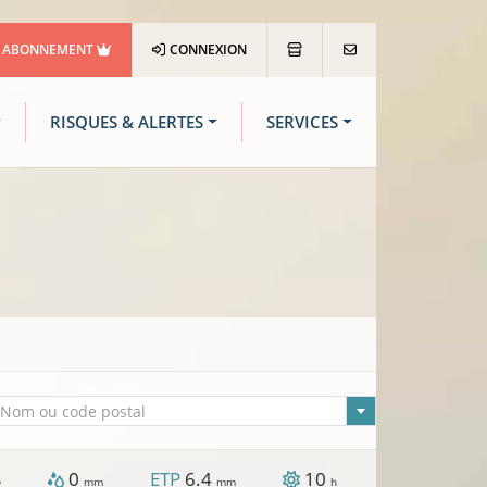
ABONNEMENT
CONNEXION
RISQUES & ALERTES
SERVICES
lle sélectionnée
Nom ou code postal
S
0
ETP
6.4
10
mm
mm
h