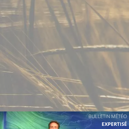
12°C
7°C
9°C
8°C
9°C
8°C
BULLETIN MÉTÉO
EXPERTISÉ