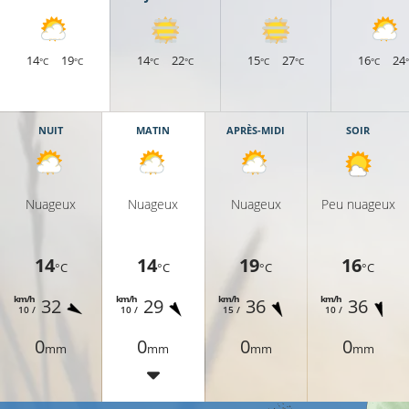
14
19
14
22
15
27
16
24
°C
°C
°C
°C
°C
°C
°C
NUIT
MATIN
APRÈS-MIDI
SOIR
Nuageux
Nuageux
Nuageux
Peu nuageux
14
14
19
16
°C
°C
°C
°C
km/h
km/h
km/h
km/h
32
29
36
36
10 /
10 /
15 /
10 /
0
0
0
0
mm
mm
mm
mm