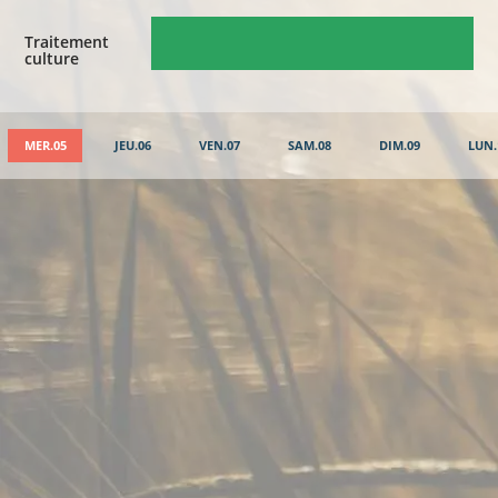
Traitement
culture
MER.05
JEU.06
VEN.07
SAM.08
DIM.09
LUN.