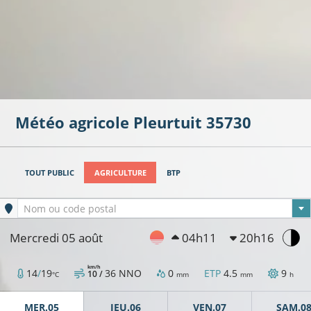
Météo agricole
Pleurtuit
35730
TOUT PUBLIC
AGRICULTURE
BTP
Ville sélectionnée
Nom ou code postal
Mercredi 05 août
04h11
20h16
km/h
14
/
19
36
NNO
0
ETP
4.5
9
10 /
°C
mm
mm
h
MER.05
JEU.06
VEN.07
SAM.0