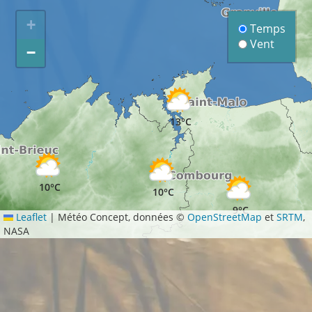
+
Temps
Vent
−
13°C
10°C
10°C
9°C
Leaflet
|
Météo Concept, données ©
OpenStreetMap
et
SRTM
,
NASA
10°C