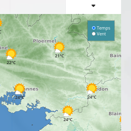
19°C
Temps
C
Vent
21°C
22°C
24°C
24°C
24°C
25°C