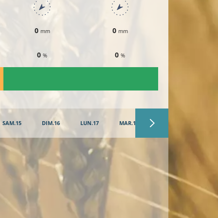
0
0
0
mm
mm
mm
0
0
0
%
%
%
SAM.15
DIM.16
LUN.17
MAR.18
MER.19