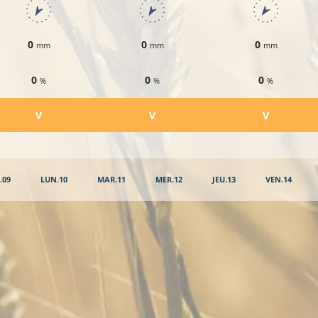
0
0
0
mm
mm
mm
0
0
0
%
%
%
​V
​V
​V
.09
LUN.10
MAR.11
MER.12
JEU.13
VEN.14