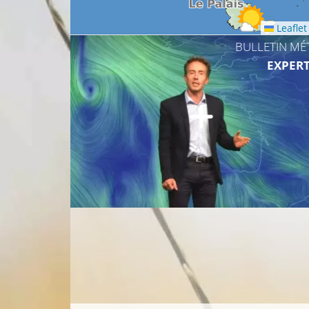
Leaflet
22°C
BULLETIN MÉ
EXPERT