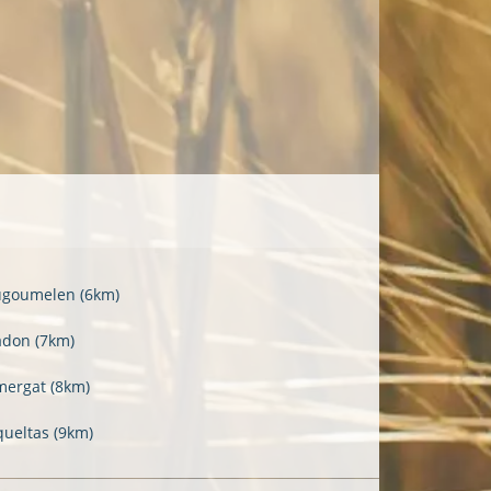
ugoumelen
(6km)
adon
(7km)
mergat
(8km)
queltas
(9km)