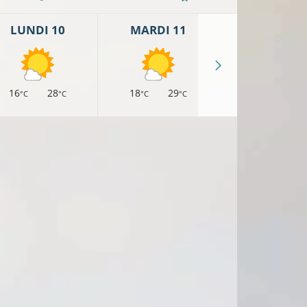
LUNDI 10
MARDI 11
MERCREDI 
16
28
18
29
17
27
°C
°C
°C
°C
°C
°
C
21°C