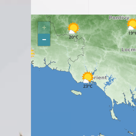
19°C
20°C
+
19°
20°C
−
22°C
21°C
23°C