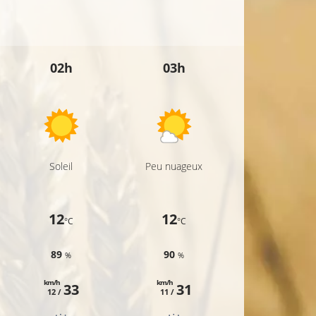
02h
03h
04h
Soleil
Peu nuageux
Peu nuageux
12
12
11
°C
°C
°C
89
90
91
%
%
%
km/h
km/h
km/h
33
31
30
12 /
11 /
11 /