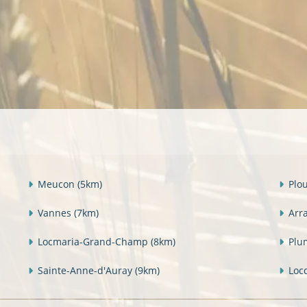
Meucon
(5km)
Plo
Vannes
(7km)
Arr
Locmaria-Grand-Champ
(8km)
Plu
Sainte-Anne-d'Auray
(9km)
Loc