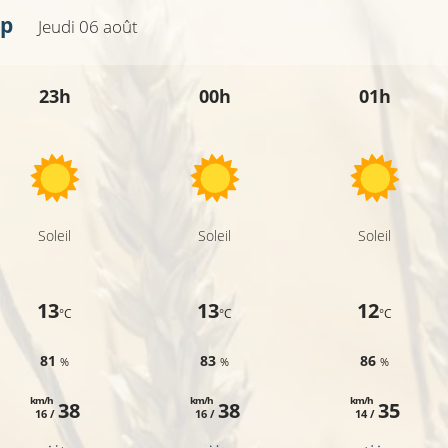
op
Jeudi 06 août
23h
00h
01h
Soleil
Soleil
Soleil
13
13
12
°C
°C
°C
81
83
86
%
%
%
km/h
km/h
km/h
38
38
35
16 /
16 /
14 /