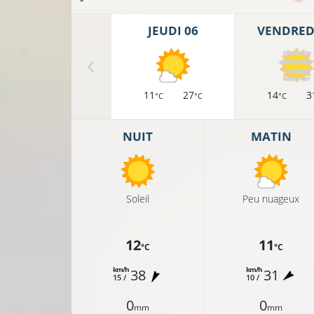
JEUDI 06
VENDREDI
11
27
14
3
°C
°C
°C
16°C
NUIT
MATIN
16°C
Soleil
Peu nuageux
16°C
12
11
°C
°C
km/h
km/h
38
31
15 /
10 /
18°C
0
0
mm
mm