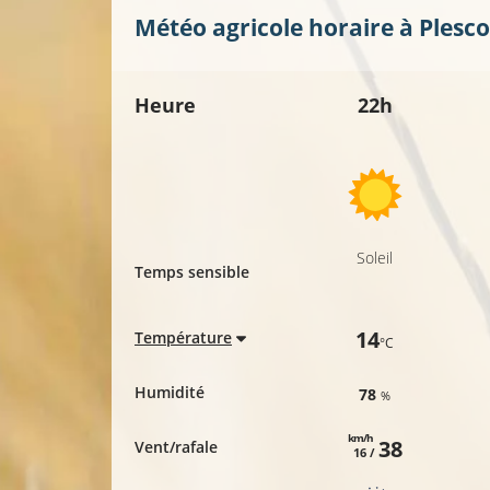
Météo agricole horaire à
Plesc
Heure
22h
Soleil
Temps sensible
14
Température
°C
Humidité
78
%
km/h
38
Vent/rafale
16 /