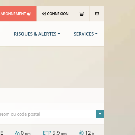
ABONNEMENT
CONNEXION
RISQUES & ALERTES
SERVICES
lle sélectionnée
Nom ou code postal
E
0
ETP
5.9
12
mm
mm
h