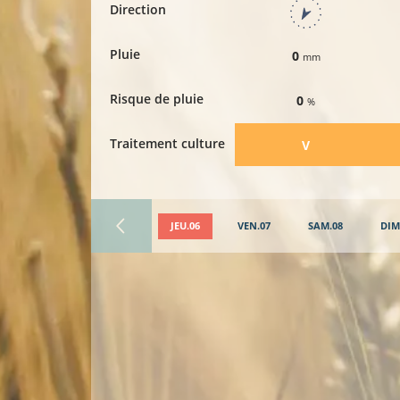
Direction
Pluie
0
mm
Risque de pluie
0
%
Traitement culture
​V
JEU.06
VEN.07
SAM.08
DIM