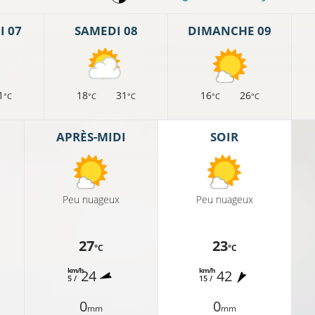
 07
SAMEDI 08
DIMANCHE 09
1
18
31
16
26
°C
°C
°C
°C
°C
APRÈS-MIDI
SOIR
18°C
Peu nuageux
Peu nuageux
18°C
17°C
27
23
18°C
°C
°C
18°
km/h
km/h
24
42
5 /
15 /
0
0
mm
mm
17°C