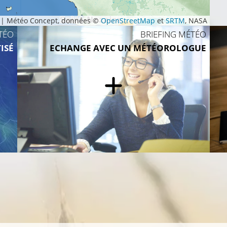
|
Météo Concept, données ©
OpenStreetMap
et
SRTM
, NASA
TÉO
BRIEFING MÉTÉO
24°C
ISÉ
ECHANGE AVEC UN MÉTÉOROLOGUE
26°C
26°C