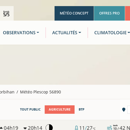
MÉTÉO CONCEPT
OFFRES PRO
OBSERVATIONS
ACTUALITÉS
CLIMATOLOGIE
orbihan
Météo Plescop 56890
Vi
TOUT PUBLIC
AGRICULTURE
BTP
km/h
04h19
20h14
11
/
27
42
N
10 /
°C