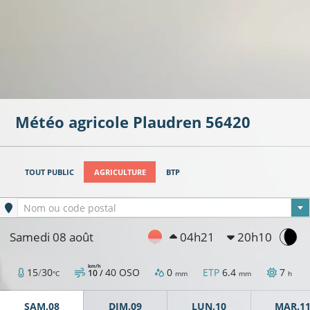
Météo agricole
Plaudren
56420
TOUT PUBLIC
AGRICULTURE
BTP
Ville sélectionnée
Nom ou code postal
Samedi 08 août
04h21
20h10
km/h
15
/
30
40
OSO
0
ETP
6.4
7
10 /
°C
mm
mm
h
SAM.08
DIM.09
LUN.10
MAR.1