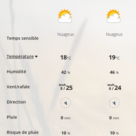
Nuageux
Nuageux
Temps sensible
18
19
Température
°C
°C
Humidité
42
46
%
%
km/h
km/h
25
24
Vent/rafale
8 /
6 /
Direction
Pluie
0
0
mm
mm
Risque de pluie
10
10
%
%