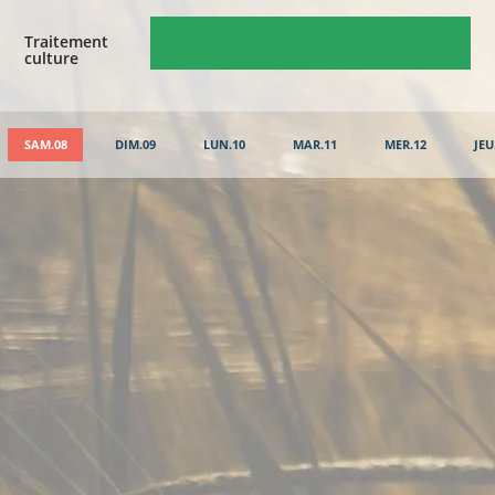
Traitement
culture
SAM.08
DIM.09
LUN.10
MAR.11
MER.12
JEU