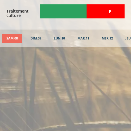
Traitement
​P
culture
SAM.08
DIM.09
LUN.10
MAR.11
MER.12
JEU