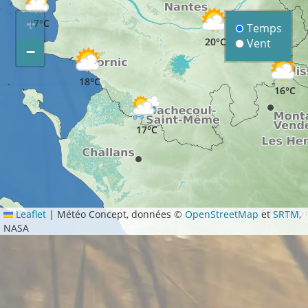
+
17°C
Temps
20°C
Vent
−
18°C
16°C
17°C
Leaflet
|
Météo Concept, données ©
OpenStreetMap
et
SRTM
,
NASA