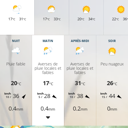
17
20°C
17
31
17
33
20
34
22
36
°C
°C
°C
°C
°C
°C
°C
14°C
NUIT
MATIN
APRÈS-MIDI
SOIR
16°C
Pluie faible
Averses de
Averses de
Peu nuageux
pluie locales et
pluie locales et
18°C
faibles
faibles
16°C
20
17
31
26
°C
°C
°C
°C
km/h
km/h
km/h
km/h
36
28
38
44
10 /
5 /
10 /
15 /
16°C
0.4
0.4
0.2
0
mm
mm
mm
mm
16°C
17