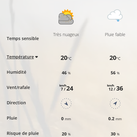
Très nuageux
Pluie faible
Temps sensible
20
20
Température
°C
°C
Humidité
46
56
%
%
km/h
km/h
24
36
Vent/rafale
7 /
12 /
Direction
Pluie
0
0.2
mm
mm
Risque de pluie
20
30
%
%