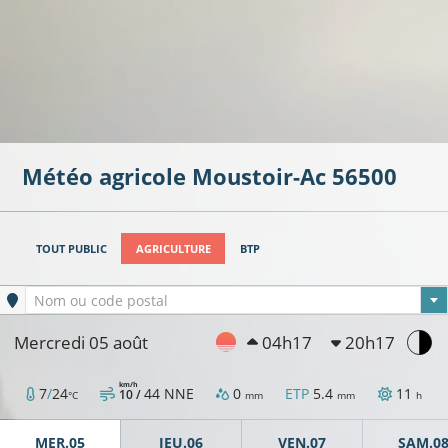
Météo agricole
Moustoir-Ac
56500
TOUT PUBLIC
AGRICULTURE
BTP
Ville sélectionnée
Nom ou code postal
Mercredi 05 août
04h17
20h17
km/h
7
/
24
44
NNE
0
ETP
5.4
11
10 /
°C
mm
mm
h
MER.05
JEU.06
VEN.07
SAM.0