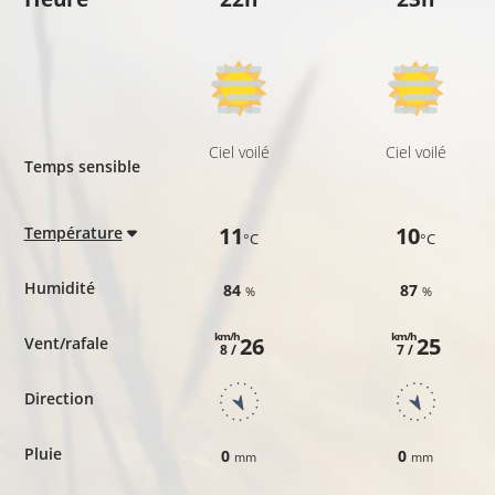
Ciel voilé
Ciel voilé
Temps sensible
11
10
Température
°C
°C
Humidité
84
87
%
%
km/h
km/h
26
25
Vent/rafale
8 /
7 /
Direction
Pluie
0
0
mm
mm