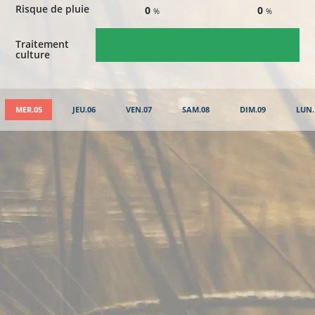
Risque de pluie
0
0
%
%
Traitement
culture
MER.05
JEU.06
VEN.07
SAM.08
DIM.09
LUN.