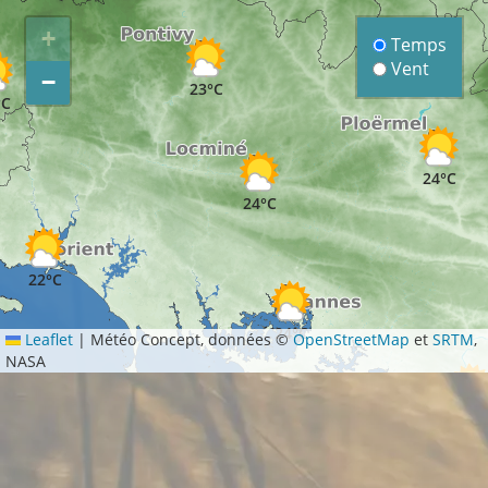
+
Temps
Vent
−
23°C
°C
24°C
24°C
22°C
24°C
Leaflet
|
Météo Concept, données ©
OpenStreetMap
et
SRTM
,
NASA
24°C