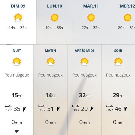
DIM.09
LUN.10
MAR.11
MER.12
6°C
17°C
16°C
16°C
14
32
19
33
22
35
20
31
°C
°C
°C
°C
°C
°C
°C
NUIT
MATIN
APRÈS-MIDI
SOIR
16°C
Peu nuageux
Peu nuageux
Peu nuageux
Peu nuageux
17°C
15
14
32
29
°C
°C
°C
°C
km/h
km/h
km/h
km/h
35
31
29
46
14°C
10 /
10 /
10 /
15 /
0
0
0
0
16°C
mm
mm
mm
mm