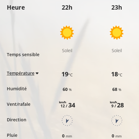
Heure
22h
23h
Soleil
Soleil
Temps sensible
19
18
Température
°C
°C
Humidité
60
68
%
%
km/h
km/h
34
28
Vent/rafale
12 /
9 /
Direction
Pluie
0
0
mm
mm