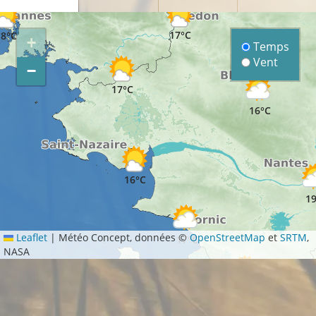
17°C
18°C
+
Temps
Vent
−
17°C
16°C
16°C
19
Leaflet
|
Météo Concept, données ©
OpenStreetMap
et
SRTM
,
17°C
NASA
18°C