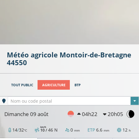
Météo agricole
Montoir-de-Bretagne
44550
TOUT PUBLIC
AGRICULTURE
BTP
Ville sélectionnée
Nom ou code postal
Dimanche 09 août
04h22
20h05
17°C
km/h
14
/
32
46
N
0
ETP
6.6
12
10 /
°C
mm
mm
h