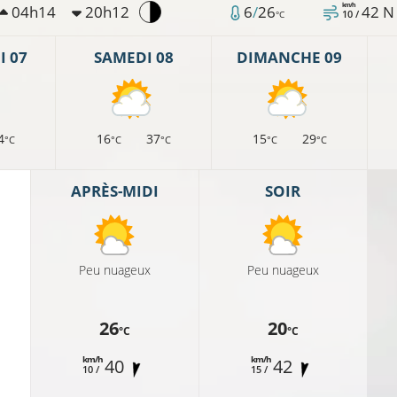
km/h
04h14
20h12
6
/
26
42
N
10 /
°C
 07
SAMEDI 08
DIMANCHE 09
4
16
37
15
29
°C
°C
°C
°C
°C
APRÈS-MIDI
SOIR
Peu nuageux
Peu nuageux
26
20
°C
°C
km/h
km/h
40
42
10 /
15 /