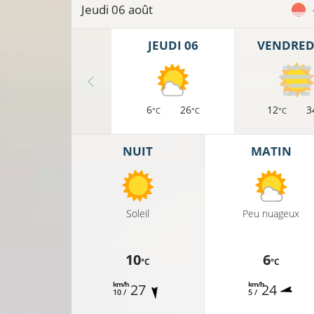
Jeudi 06 août
JEUDI 06
VENDREDI
6
26
12
3
°C
°C
°C
NUIT
MATIN
Soleil
Peu nuageux
10
6
°C
°C
km/h
km/h
27
24
10 /
5 /