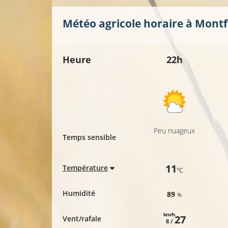
Météo agricole horaire à
Montf
Heure
22h
Peu nuageux
Temps sensible
11
Température
°C
Humidité
89
%
km/h
27
Vent/rafale
8 /