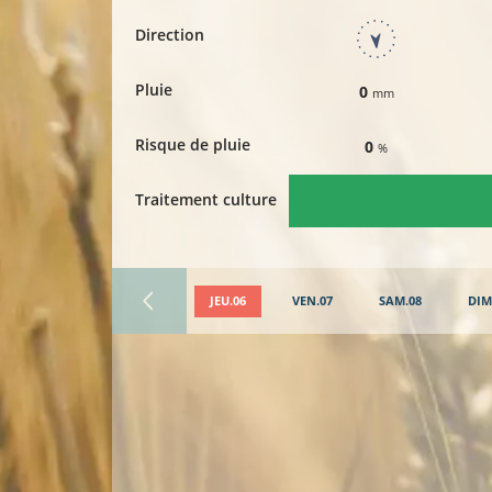
Direction
Pluie
0
mm
Risque de pluie
0
%
Traitement culture
JEU.06
VEN.07
SAM.08
DIM