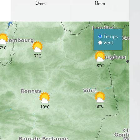
0
0
mm
mm
9°C
Temps
Vent
7°C
7°C
8°C
8°C
10°C