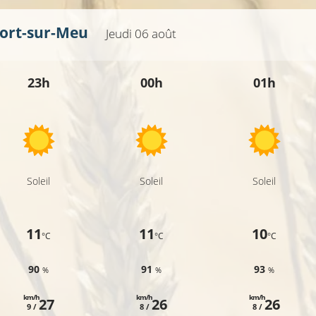
ort-sur-Meu
Jeudi 06 août
10°C
23h
00h
01h
Soleil
Soleil
Soleil
11
11
10
°C
°C
°C
90
91
93
%
%
%
km/h
km/h
km/h
27
26
26
9 /
8 /
8 /