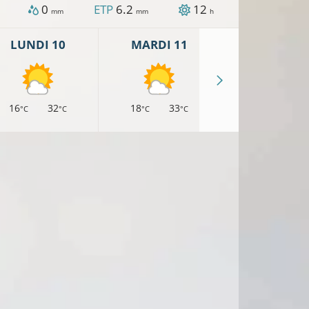
0
ETP
6.2
12
mm
mm
h
LUNDI 10
MARDI 11
MERCREDI 
16
32
18
33
17
30
°C
°C
°C
°C
°C
°