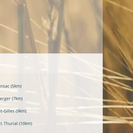
ensac
(5km)
Verger
(7km)
t-Gilles
(9km)
nt-Thurial
(10km)