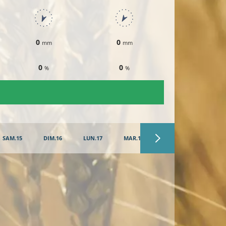
0
0
0
mm
mm
mm
0
0
0
%
%
%
SAM.15
DIM.16
LUN.17
MAR.18
MER.19