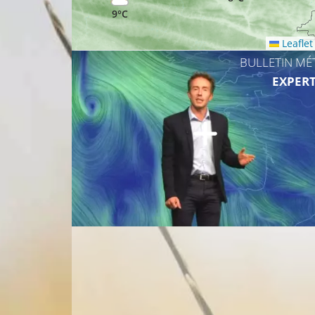
9°C
Leaflet
BULLETIN MÉ
EXPERT
9
13°C
10°C
14°C
10°C