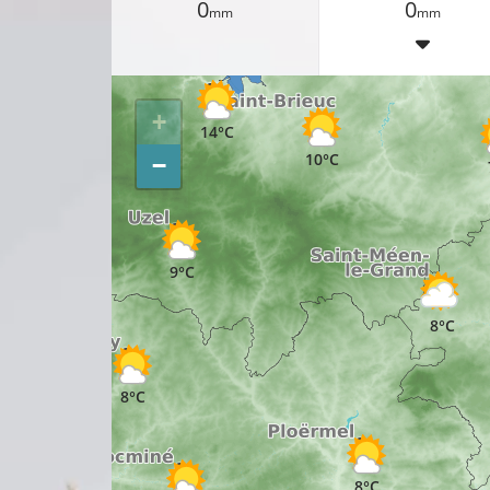
0
0
mm
mm
8°C
+
14°C
10°C
−
9°C
8°C
8°C
8°C