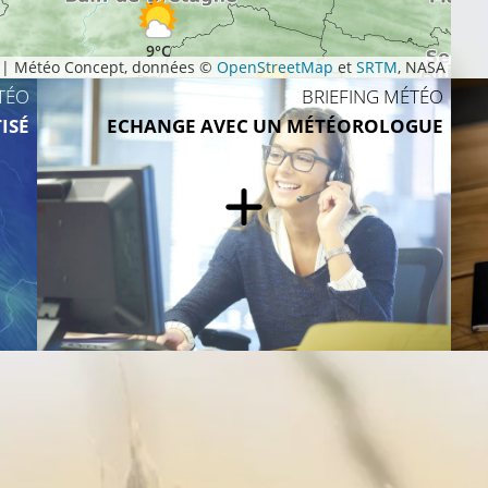
9°C
|
Météo Concept, données ©
OpenStreetMap
et
SRTM
, NASA
TÉO
BRIEFING MÉTÉO
9°C
ISÉ
ECHANGE AVEC UN MÉTÉOROLOGUE
°C
9°C
8°C
12°C
10°C
11°C