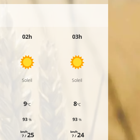
02h
03h
04h
Soleil
Soleil
Peu nuageux
9
8
7
°C
°C
°C
93
93
93
%
%
%
km/h
km/h
km/h
25
24
23
7 /
7 /
6 /