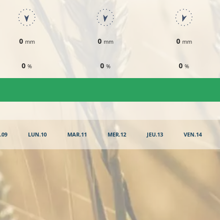
0
0
0
mm
mm
mm
0
0
0
%
%
%
.09
LUN.10
MAR.11
MER.12
JEU.13
VEN.14