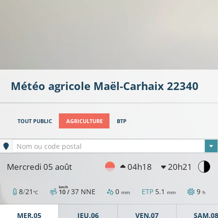
Météo agricole
Maël-Carhaix
22340
TOUT PUBLIC
AGRICULTURE
BTP
Ville sélectionnée
Nom ou code postal
Mercredi 05 août
04h18
20h21
km/h
8
/
21
37
NNE
0
ETP
5.1
9
10 /
°C
mm
mm
h
MER.05
JEU.06
VEN.07
SAM.0