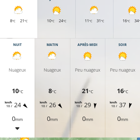
8
21
10
24
11
31
16
34
°C
°C
°C
°C
°C
°C
°C
NUIT
MATIN
APRÈS-MIDI
SOIR
Nuageux
Nuageux
Peu nuageux
Peu nuageux
10
8
21
16
°C
°C
°C
°C
km/h
km/h
km/h
km/h
24
26
29
37
10 /
10 /
10 /
10 /
0
0
0
0
mm
mm
mm
mm
13°C