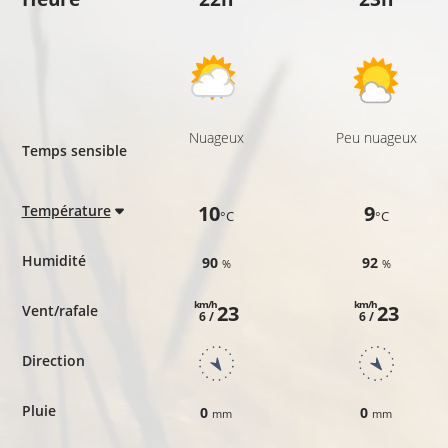
Nuageux
Peu nuageux
Temps sensible
10
9
Température
°C
°C
Humidité
90
92
%
%
km/h
km/h
23
23
Vent/rafale
6 /
6 /
Direction
Pluie
0
0
mm
mm