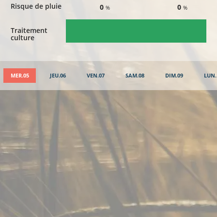
Risque de pluie
0
0
%
%
Traitement
culture
MER.05
JEU.06
VEN.07
SAM.08
DIM.09
LUN.