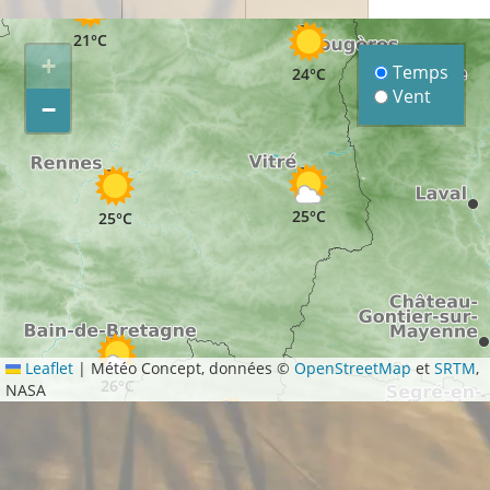
21°C
+
Temps
24°C
Vent
−
25°C
25°C
Leaflet
|
Météo Concept, données ©
OpenStreetMap
et
SRTM
,
26°C
NASA
27°C