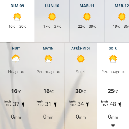
DIM.09
LUN.10
MAR.11
MER.12
16
30
17
37
22
39
19
36
°C
°C
°C
°C
°C
°C
°C
NUIT
MATIN
APRÈS-MIDI
SOIR
Nuageux
Peu nuageux
Soleil
Peu nuageux
16
16
30
25
°C
°C
°C
°C
km/h
km/h
km/h
km/h
37
31
34
48
°C
10 /
10 /
10 /
15 /
0
0
0
0
mm
mm
mm
mm