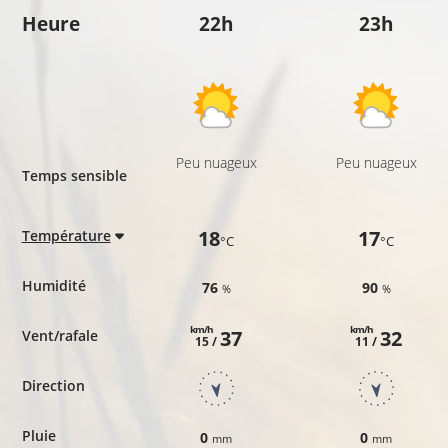
Heure
22h
23h
Peu nuageux
Peu nuageux
Temps sensible
18
17
Température
°C
°C
Humidité
76
90
%
%
km/h
km/h
37
32
Vent/rafale
15 /
11 /
Direction
Pluie
0
0
mm
mm