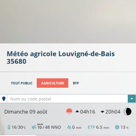
Météo agricole
Louvigné-de-Bais
35680
TOUT PUBLIC
AGRICULTURE
BTP
Ville sélectionnée
Nom ou code postal
Dimanche 09 août
04h16
20h04
km/h
16
/
30
48
NNO
0
ETP
6.5
13
10 /
°C
mm
mm
h