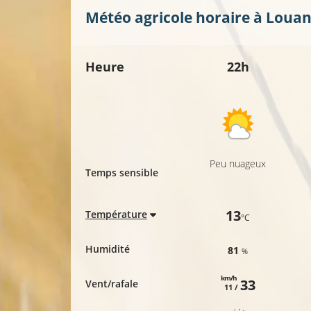
Météo agricole horaire à
Louan
Heure
22h
Peu nuageux
Temps sensible
13
Température
°C
Humidité
81
%
km/h
33
Vent/rafale
11 /