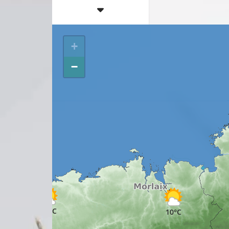
+
−
12°C
10°C