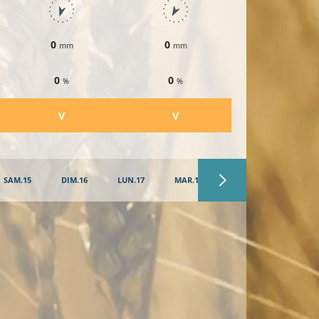
0
0
0
mm
mm
mm
0
0
0
%
%
%
​V
​V
​V
SAM.15
DIM.16
LUN.17
MAR.18
MER.19