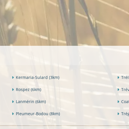
Kermaria-Sulard
(3km)
Tré
Rospez
(6km)
Tré
Lanmérin
(6km)
Coa
Pleumeur-Bodou
(8km)
Tré