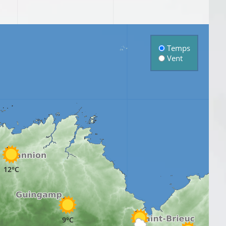
Temps
Vent
12°C
9°C