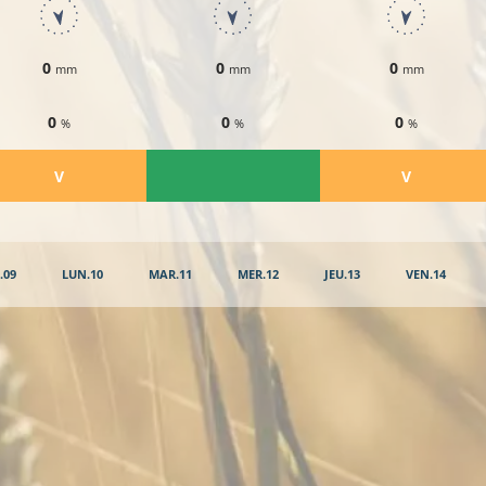
0
0
0
mm
mm
mm
0
0
0
%
%
%
​V
​V
.09
LUN.10
MAR.11
MER.12
JEU.13
VEN.14