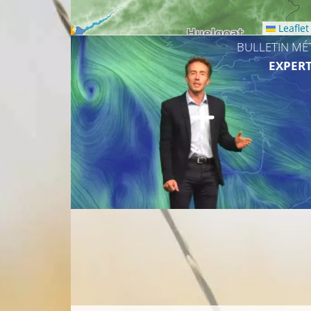
Leaflet
BULLETIN MÉ
14°C
EXPERT
11°C
9°C
9°C
1
12°C
11°C
15°C