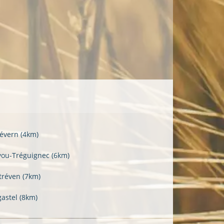
lévern
(4km)
vou-Tréguignec
(6km)
tréven
(7km)
gastel
(8km)