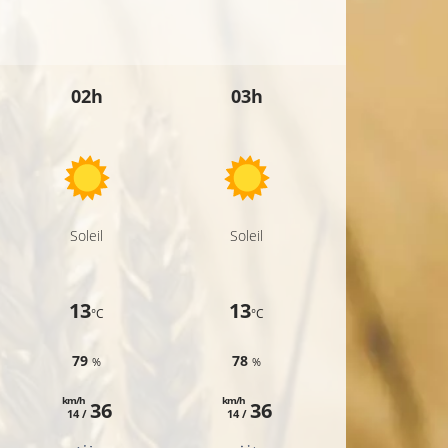
11°C
02h
03h
04h
°C
11°C
11°C
12°C
Soleil
Soleil
Peu nuageux
14°C
13
13
13
°C
°C
°C
12°C
13°C
79
78
81
%
%
%
13°C
km/h
km/h
km/h
36
36
37
14 /
14 /
15 /