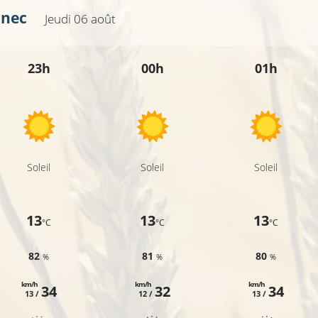
nec
Jeudi 06 août
14°C
23h
00h
01h
12
15°C
Soleil
Soleil
Soleil
13
13
13
°C
°C
°C
82
81
80
%
%
%
km/h
km/h
km/h
34
32
34
13 /
12 /
13 /