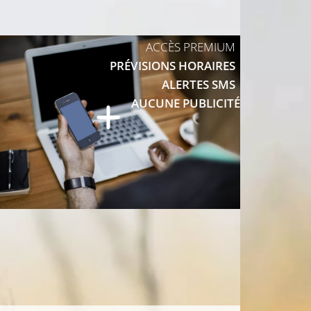
10°C
ACCÈS PREMIUM
8°C
PRÉVISIONS HORAIRES
10°C
ALERTES SMS
AUCUNE PUBLICITÉ
10°C
10°C
12°C
11°C
11°C