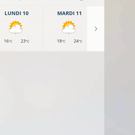
LUNDI 10
MARDI 11
MERCREDI 
16
23
18
24
17
22
°C
°C
°C
°C
°C
°