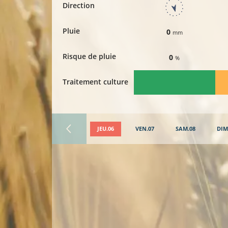
Direction
Pluie
0
mm
Risque de pluie
0
%
Traitement culture
JEU.06
VEN.07
SAM.08
DIM