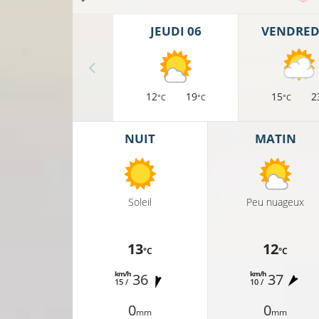
JEUDI 06
VENDREDI
12
19
15
2
°C
°C
°C
NUIT
MATIN
Soleil
Peu nuageux
13
12
°C
°C
km/h
km/h
36
37
15 /
10 /
0
0
mm
mm