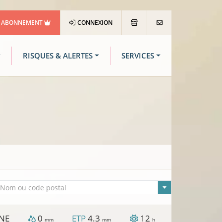
ABONNEMENT
CONNEXION
RISQUES & ALERTES
SERVICES
lle sélectionnée
Nom ou code postal
NE
0
ETP
4.3
12
mm
mm
h