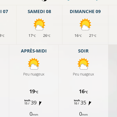
 07
SAMEDI 08
DIMANCHE 09
3
17
26
16
21
°C
°C
°C
°C
°C
APRÈS-MIDI
SOIR
Peu nuageux
Peu nuageux
19
16
°C
°C
km/h
km/h
39
35
15 /
10 /
0
0
mm
mm