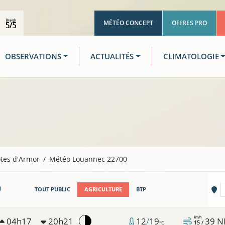
MÉTÉO CONCEPT
OFFRES PRO
OBSERVATIONS
ACTUALITÉS
CLIMATOLOGIE
tes d'Armor
Météo Louannec 22700
0
Vi
TOUT PUBLIC
AGRICULTURE
BTP
km/h
04h17
20h21
12
/
19
39
N
15 /
°C