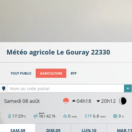
Météo agricole
Le Gouray
22330
TOUT PUBLIC
AGRICULTURE
BTP
Ville sélectionnée
Nom ou code postal
Samedi 08 août
04h18
20h12
km/h
17
/
29
42
N
0
ETP
6.8
9
10 /
°C
mm
mm
h
SAM.08
DIM.09
LUN.10
MAR.1