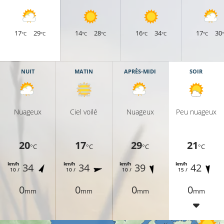
17
29
14
28
16
34
17
30
°C
°C
°C
°C
°C
°C
°C
NUIT
MATIN
APRÈS-MIDI
SOIR
Nuageux
Ciel voilé
Nuageux
Peu nuageux
20
17
29
21
°C
°C
°C
°C
km/h
km/h
km/h
km/h
34
34
39
42
10 /
10 /
10 /
15 /
0
0
0
0
mm
mm
mm
mm