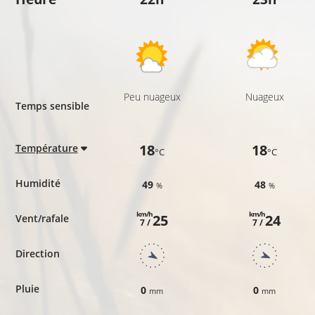
Peu nuageux
Nuageux
Temps sensible
18
18
Température
°C
°C
Humidité
49
48
%
%
km/h
km/h
25
24
Vent/rafale
7 /
7 /
Direction
Pluie
0
0
mm
mm