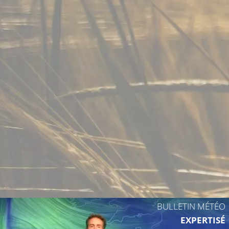
27°C
26°C
26°C
24°C
BULLETIN MÉTÉO
24°C
EXPERTISÉ