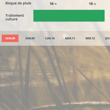
Risque de pluie
10
10
%
%
Traitement
culture
SAM.08
DIM.09
LUN.10
MAR.11
MER.12
JEU