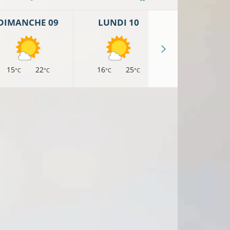
DIMANCHE 09
LUNDI 10
MARDI 11
15
22
16
25
17
25
°C
°C
°C
°C
°C
°