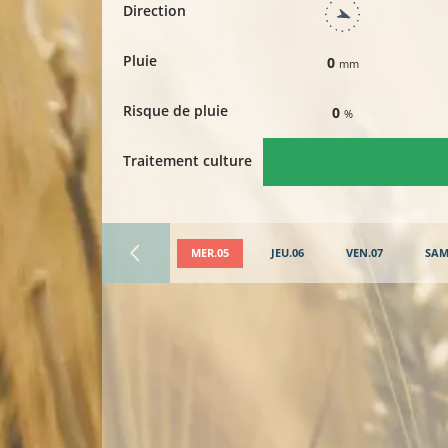
Direction
Pluie
0
mm
Risque de pluie
0
%
Traitement culture
MER.05
JEU.06
VEN.07
SAM