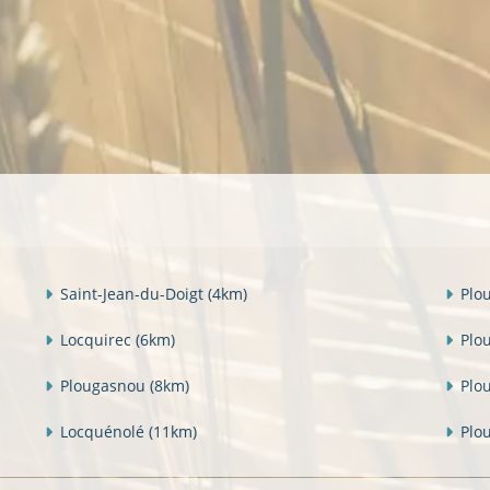
Saint-Jean-du-Doigt
(4km)
Plo
Locquirec
(6km)
Plo
Plougasnou
(8km)
Plo
Locquénolé
(11km)
Plo