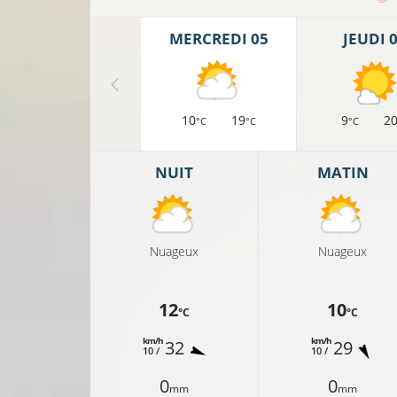
MERCREDI 05
JEUDI 
10
19
9
2
°C
°C
°C
NUIT
MATIN
Nuageux
Nuageux
12
10
°C
°C
km/h
km/h
32
29
10 /
10 /
0
0
mm
mm