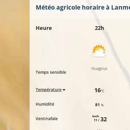
Météo agricole horaire à
Lanm
Heure
22h
Nuageux
Temps sensible
16
Température
°C
Humidité
81
%
km/h
32
Vent/rafale
11 /