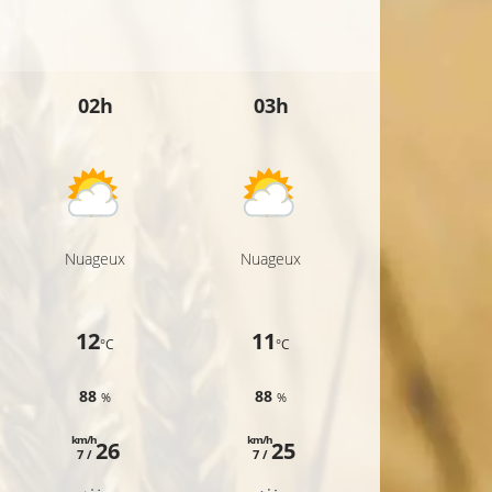
21°C
22°C
02h
03h
04h
20°C
24°C
Nuageux
Nuageux
Nuageux
20°C
12
11
11
20°C
°C
°C
°C
88
88
86
%
%
%
km/h
km/h
km/h
26
25
25
7 /
7 /
7 /