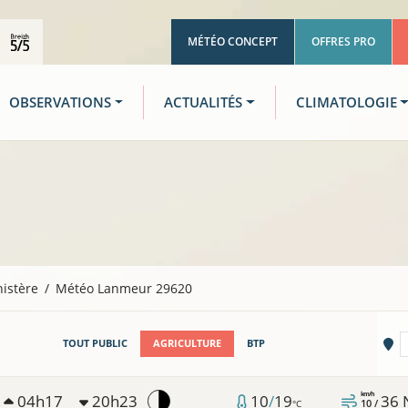
MÉTÉO CONCEPT
OFFRES PRO
OBSERVATIONS
ACTUALITÉS
CLIMATOLOGIE
nistère
Météo Lanmeur 29620
Vi
TOUT PUBLIC
AGRICULTURE
BTP
km/h
04h17
20h23
10
/
19
36
10 /
°C