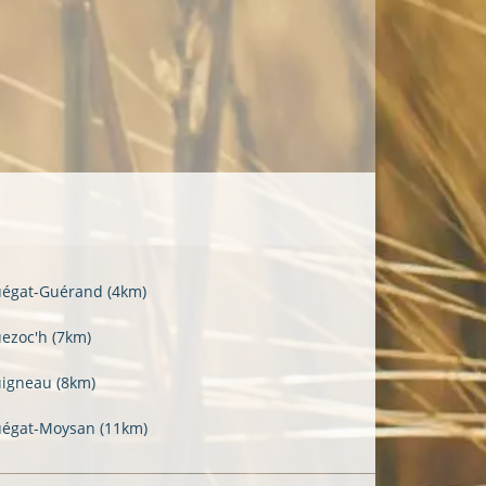
uégat-Guérand
(4km)
uezoc'h
(7km)
uigneau
(8km)
uégat-Moysan
(11km)