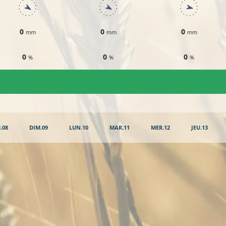
0
0
0
mm
mm
mm
0
0
0
%
%
%
.08
DIM.09
LUN.10
MAR.11
MER.12
JEU.13