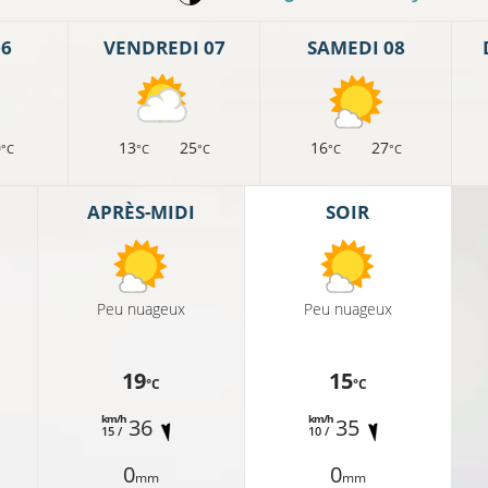
06
VENDREDI 07
SAMEDI 08
0
13
25
16
27
°C
°C
°C
°C
°C
APRÈS-MIDI
SOIR
Peu nuageux
Peu nuageux
19
15
°C
°C
km/h
km/h
36
35
15 /
10 /
0
0
mm
mm