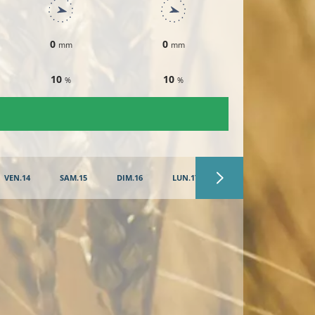
0
0
0
mm
mm
mm
10
10
10
%
%
%
VEN.14
SAM.15
DIM.16
LUN.17
MAR.18