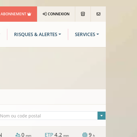
ABONNEMENT
CONNEXION
RISQUES & ALERTES
SERVICES
lle sélectionnée
Nom ou code postal
N
0
ETP
4.2
9
mm
mm
h