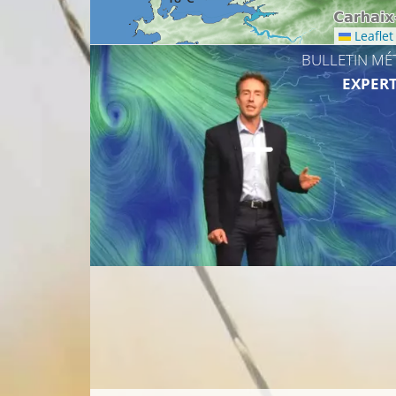
Leaflet
BULLETIN MÉ
EXPERT
17°C
18°C
19°C
19°C