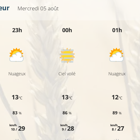
eur
Mercredi 05 août
23h
00h
01h
20°C
Nuageux
Ciel voilé
Nuageux
13
13
12
°C
°C
°C
83
86
89
%
%
%
km/h
km/h
km/h
29
28
27
10 /
9 /
8 /