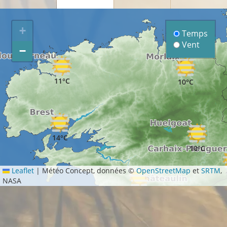
+
Temps
Vent
−
11°C
10°C
14°C
10°C
Leaflet
|
Météo Concept, données ©
OpenStreetMap
et
SRTM
,
NASA
11°C