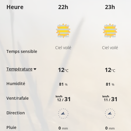
Heure
22h
23h
Ciel voilé
Ciel voilé
Temps sensible
12
12
Température
°C
°C
Humidité
81
81
%
%
km/h
km/h
31
31
Vent/rafale
12 /
11 /
Direction
Pluie
0
0
mm
mm