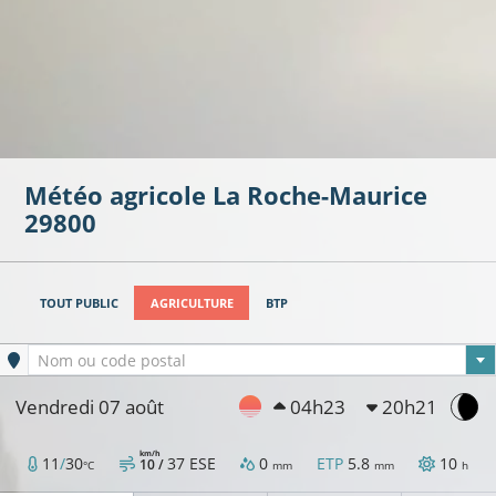
Météo agricole
La Roche-Maurice
29800
TOUT PUBLIC
AGRICULTURE
BTP
Ville sélectionnée
Nom ou code postal
Vendredi 07 août
04h23
20h21
km/h
11
/
30
37
ESE
0
ETP
5.8
10
10 /
°C
mm
mm
h