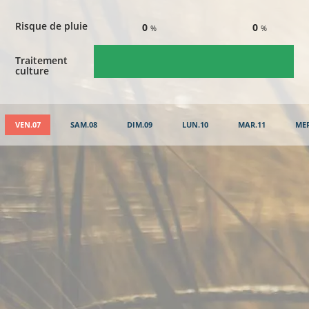
Risque de pluie
0
0
%
%
Traitement
culture
VEN.07
SAM.08
DIM.09
LUN.10
MAR.11
MER