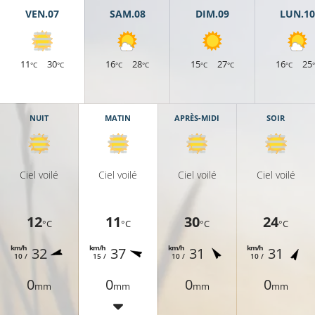
VEN.07
SAM.08
DIM.09
LUN.10
11
30
16
28
15
27
16
25
°C
°C
°C
°C
°C
°C
°C
NUIT
MATIN
APRÈS-MIDI
SOIR
Ciel voilé
Ciel voilé
Ciel voilé
Ciel voilé
12
11
30
24
°C
°C
°C
°C
km/h
km/h
km/h
km/h
32
37
31
31
10 /
15 /
10 /
10 /
0
0
0
0
mm
mm
mm
mm