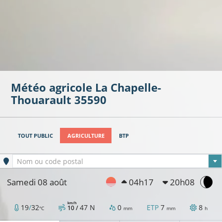
Météo agricole
La Chapelle-
Thouarault
35590
TOUT PUBLIC
AGRICULTURE
BTP
Ville sélectionnée
Nom ou code postal
Samedi 08 août
04h17
20h08
km/h
19
/
32
47
N
0
ETP
7
8
10 /
°C
mm
mm
h