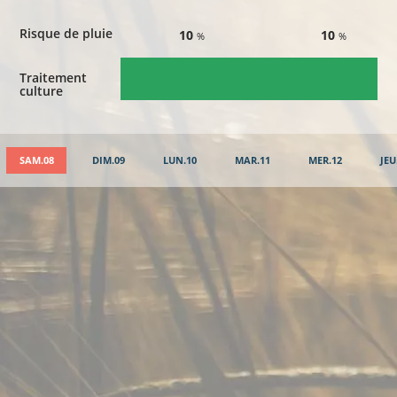
Risque de pluie
10
10
%
%
Traitement
culture
SAM.08
DIM.09
LUN.10
MAR.11
MER.12
JEU