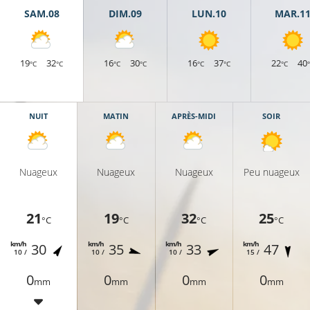
SAM.08
DIM.09
LUN.10
MAR.1
19
32
16
30
16
37
22
40
°C
°C
°C
°C
°C
°C
°C
NUIT
MATIN
APRÈS-MIDI
SOIR
Nuageux
Nuageux
Nuageux
Peu nuageux
21
19
32
25
°C
°C
°C
°C
km/h
km/h
km/h
km/h
30
35
33
47
10 /
10 /
10 /
15 /
17°C
0
0
0
0
mm
mm
mm
mm