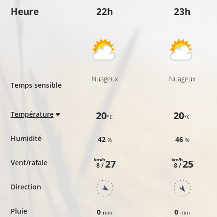
Heure
22h
23h
Nuageux
Nuageux
Temps sensible
20
20
Température
°C
°C
Humidité
42
46
%
%
km/h
km/h
27
25
Vent/rafale
8 /
8 /
Direction
Pluie
0
0
mm
mm