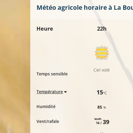
Météo agricole horaire à
La Bou
12°C
Heure
22h
Ciel voilé
Temps sensible
15
Température
°C
Humidité
85
%
km/h
39
Vent/rafale
16 /