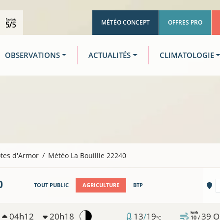
MÉTÉO CONCEPT
OFFRES PRO
OBSERVATIONS
ACTUALITÉS
CLIMATOLOGIE
tes d'Armor
Météo La Bouillie 22240
0
Vi
TOUT PUBLIC
AGRICULTURE
BTP
km/h
04h12
20h18
13
/
19
39
O
10 /
°C