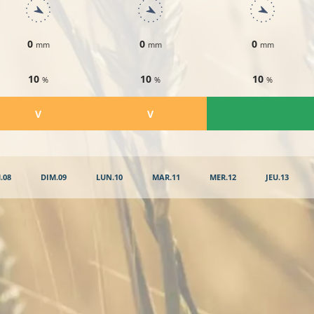
0
0
0
mm
mm
mm
10
10
10
%
%
%
​V
​V
.08
DIM.09
LUN.10
MAR.11
MER.12
JEU.13