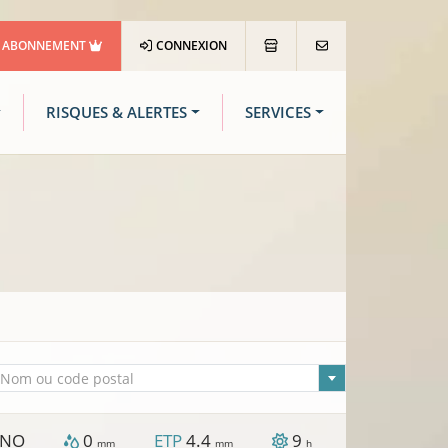
ABONNEMENT
CONNEXION
RISQUES & ALERTES
SERVICES
lle sélectionnée
Nom ou code postal
NO
0
ETP
4.4
9
mm
mm
h