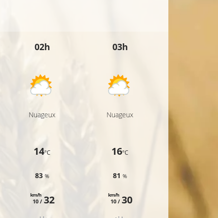
9°C
02h
03h
04h
9°C
Nuageux
Nuageux
Nuageux
14
16
14
°C
°C
°C
83
81
80
%
%
%
km/h
km/h
km/h
32
30
28
10 /
10 /
9 /