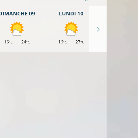
DIMANCHE 09
LUNDI 10
MARDI 11
16
24
16
27
18
28
°C
°C
°C
°C
°C
°