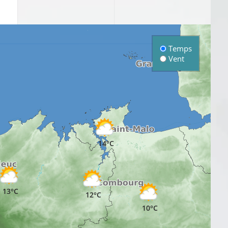
Temps
Vent
14°C
13°C
12°C
10°C