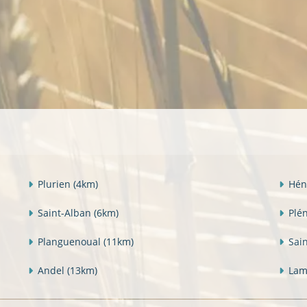
Plurien
(4km)
Hén
Saint-Alban
(6km)
Plé
Planguenoual
(11km)
Sai
Andel
(13km)
Lam