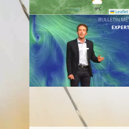
9°C
8°C
Leaflet
BULLETIN MÉ
EXPERT
9°C
8°C
8°C
12°C
12°C