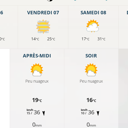
06
VENDREDI 07
SAMEDI 08
0
14
25
17
31
°C
°C
°C
°C
°C
APRÈS-MIDI
SOIR
Peu nuageux
Peu nuageux
19
16
°C
°C
km/h
km/h
36
36
15 /
10 /
0
0
mm
mm