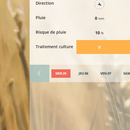
Direction
Pluie
0
mm
Risque de pluie
10
%
Traitement culture
​V
MER.05
JEU.06
VEN.07
SAM