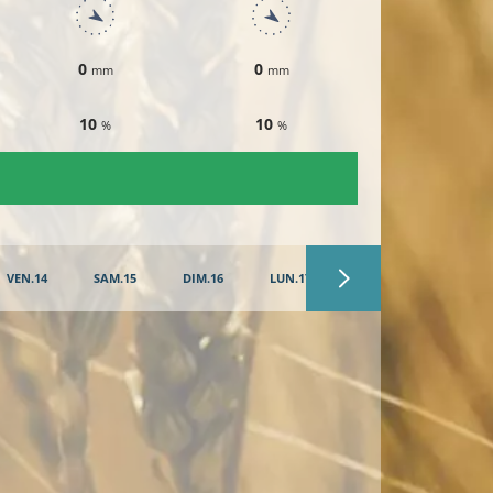
0
0
0
mm
mm
mm
10
10
10
%
%
%
VEN.14
SAM.15
DIM.16
LUN.17
MAR.18