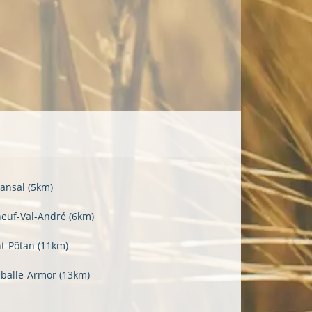
ansal
(5km)
neuf-Val-André
(6km)
nt-Pôtan
(11km)
balle-Armor
(13km)