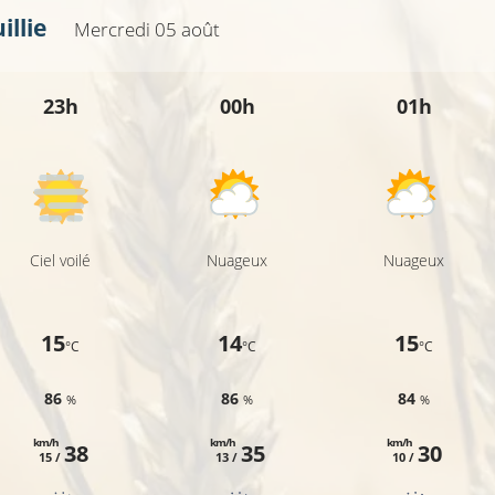
illie
Mercredi 05 août
9°C
23h
00h
01h
10°C
12°C
10°C
Ciel voilé
Nuageux
Nuageux
9°C
15
14
15
°C
°C
°C
86
86
84
%
%
%
km/h
km/h
km/h
38
35
30
15 /
13 /
10 /