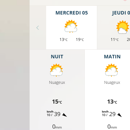
MERCREDI 05
JEUDI 
13
19
11
2
°C
°C
°C
NUIT
MATIN
Nuageux
Nuageux
15
13
°C
°C
km/h
km/h
39
29
10 /
10 /
0
0
mm
mm