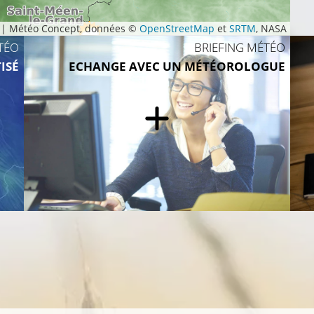
|
Météo Concept, données ©
OpenStreetMap
et
SRTM
, NASA
TÉO
BRIEFING MÉTÉO
11°C
ISÉ
ECHANGE AVEC UN MÉTÉOROLOGUE
13°C
9°C
11°C
10°C
11°C
12°C