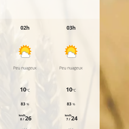
02h
03h
04h
Peu nuageux
Peu nuageux
Ciel voilé
10
10
9
°C
°C
°C
83
83
84
%
%
%
km/h
km/h
km/h
26
24
24
8 /
7 /
7 /