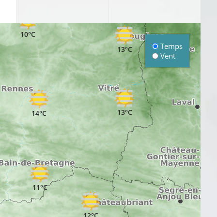
10°C
Temps
13°C
Vent
13°C
14°C
11°C
12°C