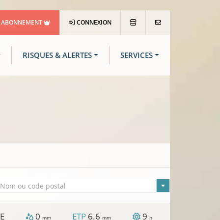
ABONNEMENT
CONNEXION
RISQUES & ALERTES
SERVICES
lle sélectionnée
Nom ou code postal
SE
0
ETP
6.6
9
mm
mm
h