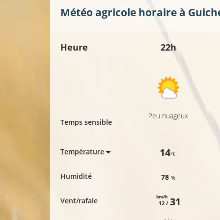
Météo agricole horaire à
Guich
Heure
22h
Peu nuageux
Temps sensible
14
Température
°C
Humidité
78
%
km/h
31
Vent/rafale
12 /