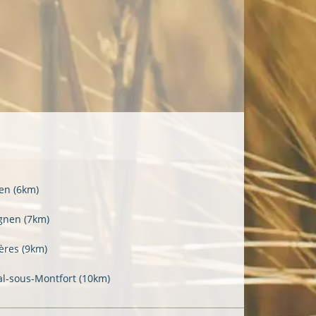
ven
(6km)
gnen
(7km)
ères
(9km)
al-sous-Montfort
(10km)