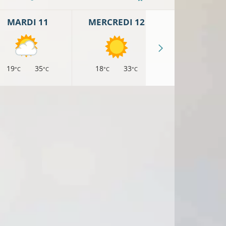
MARDI 11
MERCREDI 12
JEUDI 13
19
35
18
33
17
31
°C
°C
°C
°C
°C
°