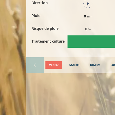
Direction
Pluie
0
mm
Risque de pluie
0
%
Traitement culture
VEN.07
SAM.08
DIM.09
LU