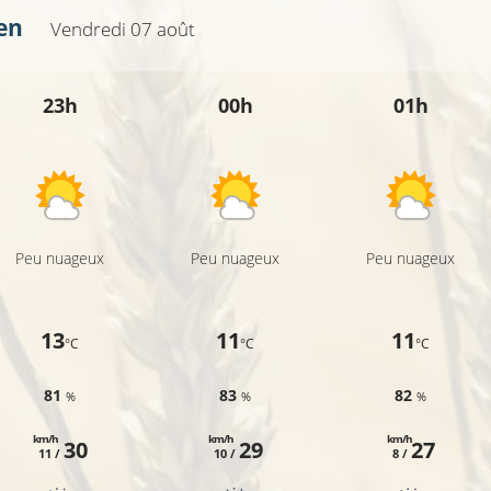
en
Vendredi 07 août
23h
00h
01h
Peu nuageux
Peu nuageux
Peu nuageux
13
11
11
°C
°C
°C
81
83
82
%
%
%
km/h
km/h
km/h
30
29
27
11 /
10 /
8 /