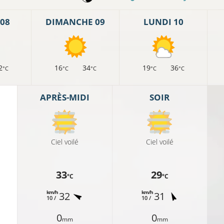
08
DIMANCHE 09
LUNDI 10
2
16
34
19
36
°C
°C
°C
°C
°C
APRÈS-MIDI
SOIR
Ciel voilé
Ciel voilé
33
29
°C
°C
km/h
km/h
32
31
10 /
10 /
0
0
mm
mm