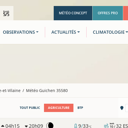
MÉTÉO CONCEPT
OFFRES PRO
OBSERVATIONS
ACTUALITÉS
CLIMATOLOGIE
le-et-Vilaine
Météo Guichen 35580
Vi
TOUT PUBLIC
AGRICULTURE
BTP
km/h
04h15
20h09
9
/
33
32
E
10 /
°C