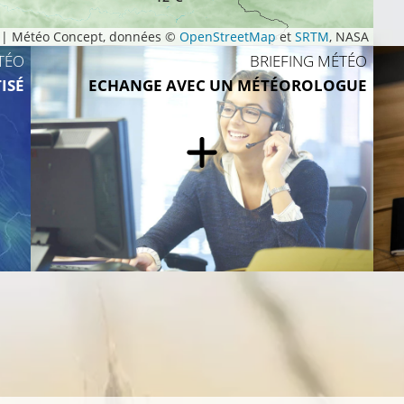
|
Météo Concept, données ©
OpenStreetMap
et
SRTM
, NASA
TÉO
BRIEFING MÉTÉO
ISÉ
ECHANGE AVEC UN MÉTÉOROLOGUE
11°C
11°C
16°C
15°C
13°C