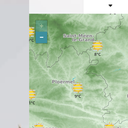
12°C
8°C
9°C
+
−
10°C
8°C
9°C
9°C
11°C