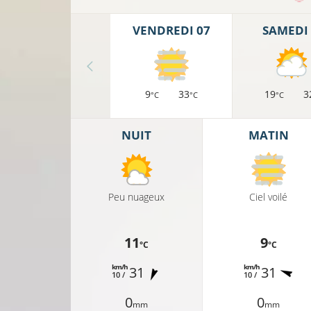
VENDREDI 07
SAMEDI 
9
33
19
3
°C
°C
°C
NUIT
MATIN
Peu nuageux
Ciel voilé
11
9
°C
°C
km/h
km/h
31
31
11°C
10 /
10 /
0
0
C
mm
mm