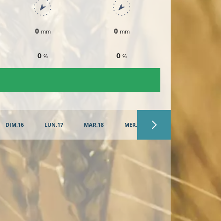
0
0
0
mm
mm
mm
0
0
0
%
%
%
DIM.16
LUN.17
MAR.18
MER.19
JEU.20