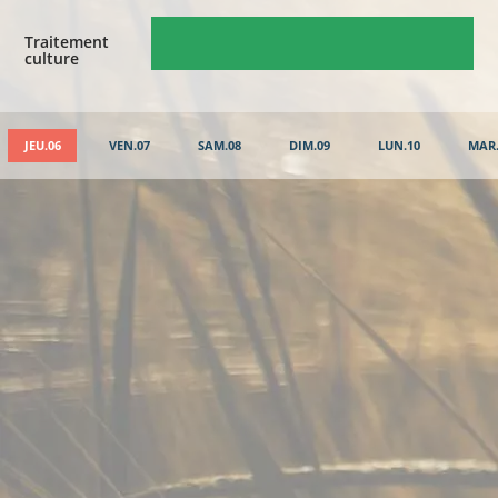
Traitement
culture
JEU.06
VEN.07
SAM.08
DIM.09
LUN.10
MAR