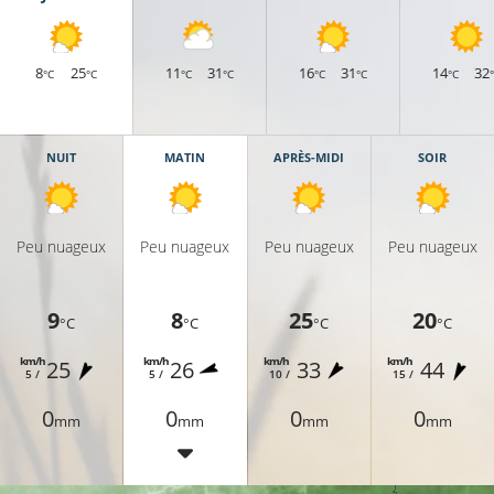
8
25
11
31
16
31
14
32
°C
°C
°C
°C
°C
°C
°C
NUIT
MATIN
APRÈS-MIDI
SOIR
Peu nuageux
Peu nuageux
Peu nuageux
Peu nuageux
9
8
25
20
°C
°C
°C
°C
km/h
km/h
km/h
km/h
25
26
33
44
11°C
5 /
5 /
10 /
15 /
0
0
0
0
mm
mm
mm
mm
11°C
9°C