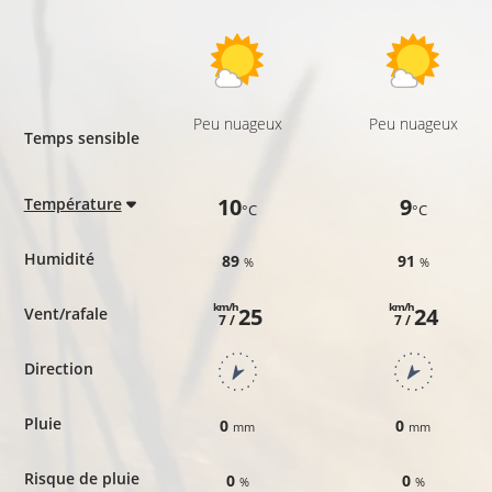
Peu nuageux
Peu nuageux
Temps sensible
10
9
Température
°C
°C
Humidité
89
91
%
%
km/h
km/h
25
24
Vent/rafale
7 /
7 /
Direction
Pluie
0
0
mm
mm
Risque de pluie
0
0
%
%