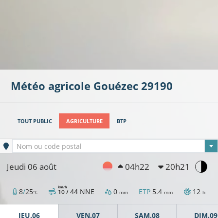
Météo agricole
Gouézec
29190
TOUT PUBLIC
AGRICULTURE
BTP
Ville sélectionnée
Nom ou code postal
Jeudi 06 août
04h22
20h21
km/h
8
/
25
44
NNE
0
ETP
5.4
12
10 /
°C
mm
mm
h
JEU.06
VEN.07
SAM.08
DIM.09