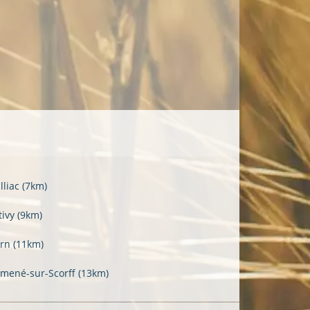
lliac
(7km)
tivy
(9km)
ern
(11km)
mené-sur-Scorff
(13km)