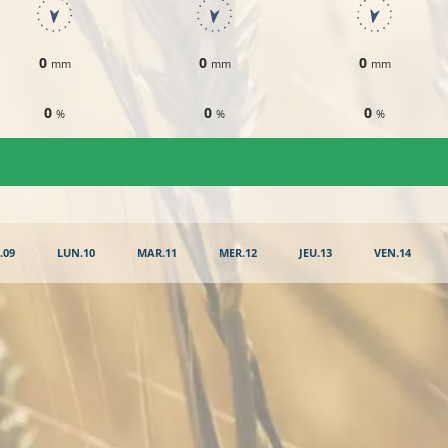
0
0
0
mm
mm
mm
0
0
0
%
%
%
.09
LUN.10
MAR.11
MER.12
JEU.13
VEN.14