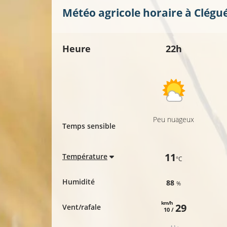
Météo agricole horaire à
Clégu
Heure
22h
Peu nuageux
Temps sensible
11
Température
°C
Humidité
88
%
km/h
29
Vent/rafale
10 /