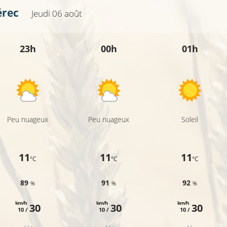
érec
Jeudi 06 août
23h
00h
01h
Peu nuageux
Peu nuageux
Soleil
11
11
11
°C
°C
°C
89
91
92
%
%
%
km/h
km/h
km/h
30
30
30
10 /
10 /
10 /