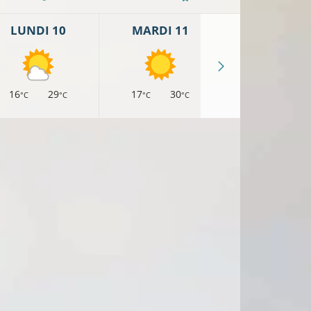
LUNDI 10
MARDI 11
MERCREDI 
16
29
17
30
17
28
°C
°C
°C
°C
°C
°