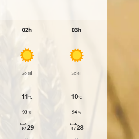
26°C
02h
03h
04h
Soleil
Soleil
Soleil
11
10
10
°C
°C
°C
93
94
94
%
%
%
km/h
km/h
km/h
29
28
25
9 /
9 /
7 /