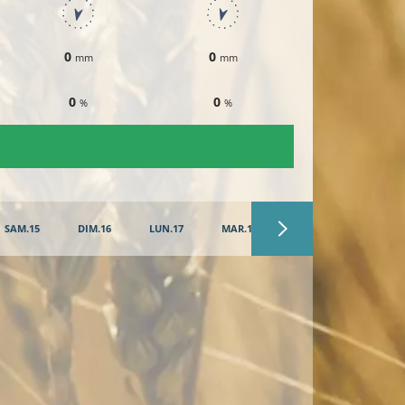
0
0
0
mm
mm
mm
0
0
0
%
%
%
SAM.15
DIM.16
LUN.17
MAR.18
MER.19