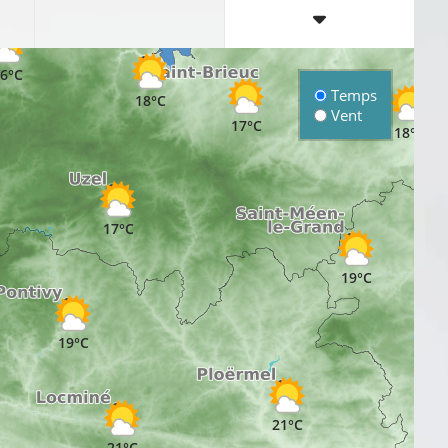
18°
6°C
Temps
18°C
Vent
17°C
18°C
17°C
19°C
19°C
21°C
21°C