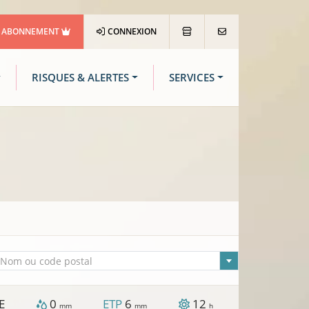
ABONNEMENT
CONNEXION
RISQUES & ALERTES
SERVICES
lle sélectionnée
Nom ou code postal
E
0
ETP
6
12
mm
mm
h