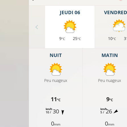
JEUDI 06
VENDREDI
9
25
10
3
°C
°C
°C
NUIT
MATIN
Peu nuageux
Peu nuageux
11
9
°C
°C
km/h
km/h
30
26
10 /
5 /
16°C
0
0
mm
mm