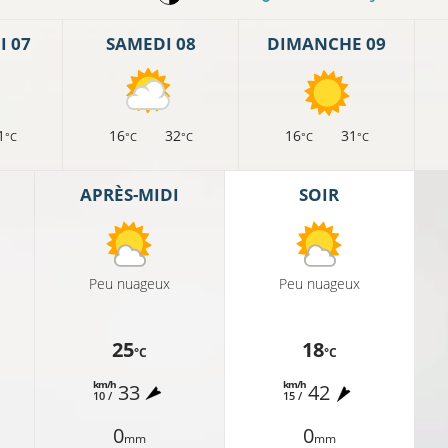
 07
SAMEDI 08
DIMANCHE 09
1
16
32
16
31
°C
°C
°C
°C
°C
APRÈS-MIDI
SOIR
Peu nuageux
Peu nuageux
25
18
°C
°C
km/h
km/h
33
42
10 /
15 /
0
0
mm
mm