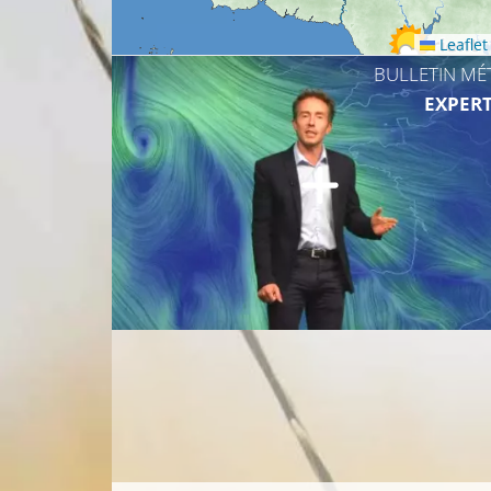
Leaflet
BULLETIN MÉ
23°C
EXPERT
21