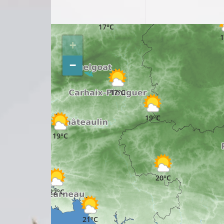
17°C
1
+
−
17°C
19°C
19°C
20°C
22°C
21°C