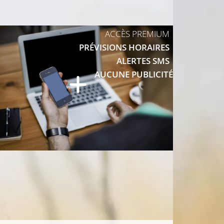
23°C
ACCÈS PREMIUM
23°C
PRÉVISIONS HORAIRES
ALERTES SMS
AUCUNE PUBLICITÉ
25°C
25°C
27°C
25°C