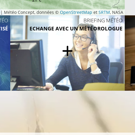
|
Météo Concept, données ©
OpenStreetMap
et
SRTM
, NASA
TÉO
BRIEFING MÉTÉO
ISÉ
ECHANGE AVEC UN MÉTÉOROLOGUE
24°C
24°C
24°C
°C
24°C
25°C