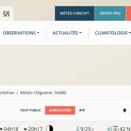
MÉTÉO CONCEPT
OFFRES PRO
OBSERVATIONS
ACTUALITÉS
CLIMATOLOGIE
orbihan
Météo Cléguérec 56480
0
Vi
TOUT PUBLIC
AGRICULTURE
BTP
km/h
04h18
20h17
9
/
25
42
N
10 /
°C