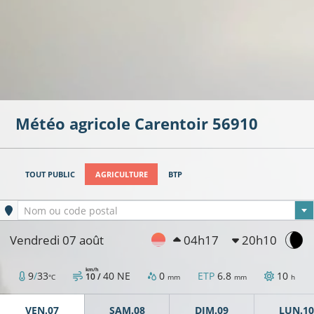
Météo agricole
Carentoir
56910
TOUT PUBLIC
AGRICULTURE
BTP
Ville sélectionnée
Nom ou code postal
Vendredi 07 août
04h17
20h10
km/h
9
/
33
40
NE
0
ETP
6.8
10
10 /
°C
mm
mm
h
VEN.07
SAM.08
DIM.09
LUN.10