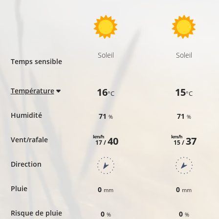
Soleil
Soleil
Temps sensible
16
15
Température
°C
°C
Humidité
71
71
%
%
km/h
km/h
40
37
Vent/rafale
17 /
15 /
Direction
Pluie
0
0
mm
mm
Risque de pluie
0
0
%
%