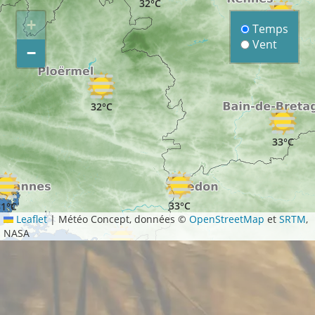
32°C
+
Temps
32°C
Vent
−
32°C
33°C
33°C
31°C
Leaflet
|
Météo Concept, données ©
OpenStreetMap
et
SRTM
,
NASA
32°C
34°C