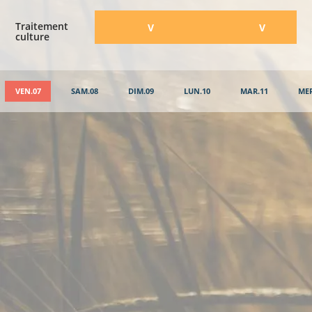
Traitement
​V
​V
culture
VEN.07
SAM.08
DIM.09
LUN.10
MAR.11
MER