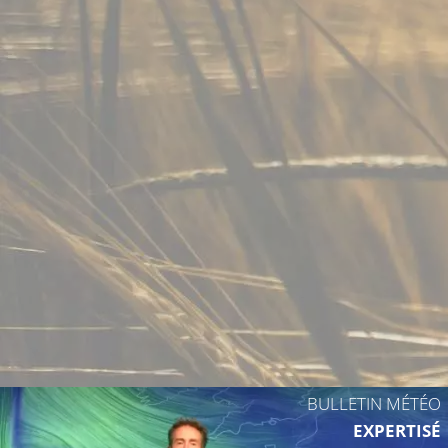
9°C
9°C
8°C
10°C
12°C
BULLETIN MÉTÉO
10°C
EXPERTISÉ