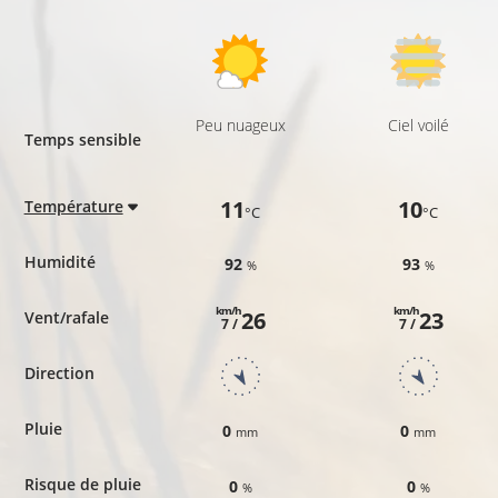
Peu nuageux
Ciel voilé
Temps sensible
11
10
Température
°C
°C
Humidité
92
93
%
%
km/h
km/h
26
23
Vent/rafale
7 /
7 /
Direction
Pluie
0
0
mm
mm
Risque de pluie
0
0
%
%