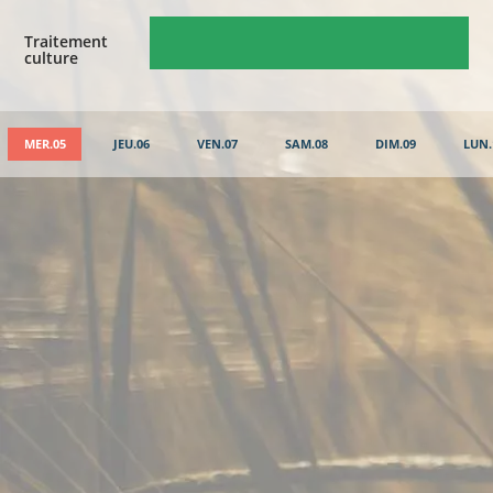
Traitement
culture
MER.05
JEU.06
VEN.07
SAM.08
DIM.09
LUN.