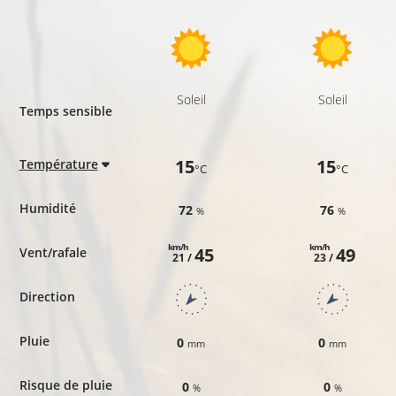
Soleil
Soleil
Temps sensible
15
15
Température
°C
°C
Humidité
72
76
%
%
km/h
km/h
45
49
Vent/rafale
21 /
23 /
Direction
Pluie
0
0
mm
mm
Risque de pluie
0
0
%
%