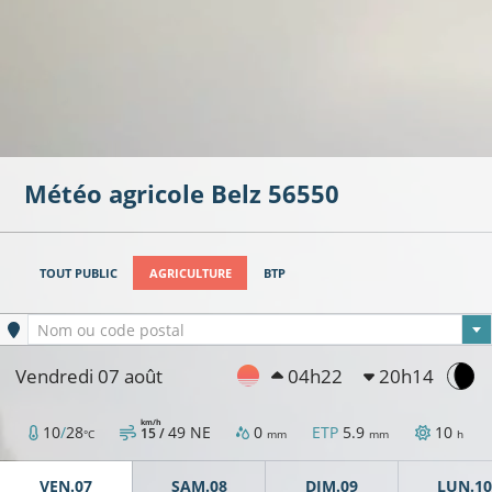
Météo agricole
Belz
56550
TOUT PUBLIC
AGRICULTURE
BTP
Ville sélectionnée
Nom ou code postal
Vendredi 07 août
04h22
20h14
km/h
10
/
28
49
NE
0
ETP
5.9
10
15 /
°C
mm
mm
h
VEN.07
SAM.08
DIM.09
LUN.10