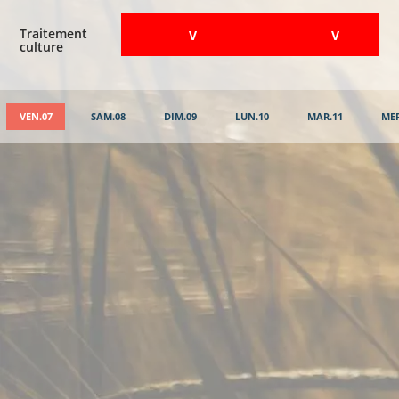
Traitement
​V
​V
culture
VEN.07
SAM.08
DIM.09
LUN.10
MAR.11
MER