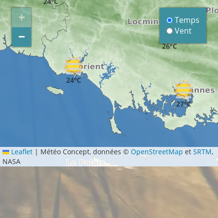
24°C
+
Temps
Vent
−
26°C
24°C
27°C
Leaflet
|
Météo Concept, données ©
OpenStreetMap
et
SRTM
,
NASA
21°C