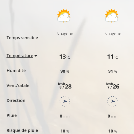
Nuageux
Nuageux
Temps sensible
13
11
Température
°C
°C
Humidité
90
91
%
%
km/h
km/h
28
26
Vent/rafale
8 /
7 /
Direction
Pluie
0
0
mm
mm
Risque de pluie
10
10
%
%