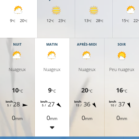
9
20
12
23
13
28
15
22
°C
°C
°C
°C
°C
°C
°C
NUIT
MATIN
APRÈS-MIDI
SOIR
Nuageux
Nuageux
Nuageux
Peu nuageux
10
9
20
16
°C
°C
°C
°C
km/h
km/h
km/h
km/h
28
27
36
37
5 /
5 /
15 /
10 /
0
0
0
0
mm
mm
mm
mm