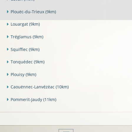
Plouëc-du-Trieux
(9km)
Louargat
(9km)
Tréglamus
(9km)
Squiffiec
(9km)
Tonquédec
(9km)
Plouisy
(9km)
Caouënnec-Lanvézéac
(10km)
Pommerit-Jaudy
(11km)