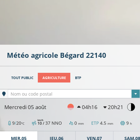
Météo agricole
Bégard
22140
TOUT PUBLIC
AGRICULTURE
BTP
Ville sélectionnée
Nom ou code postal
Mercredi 05 août
04h16
20h21
km/h
9
/
20
37
NNO
0
ETP
4.5
9
10 /
°C
mm
mm
h
MER.05
JEU.06
VEN.07
SAM.0