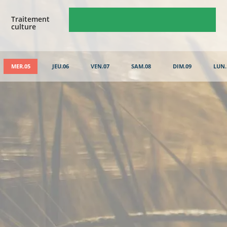
Traitement
culture
MER.05
JEU.06
VEN.07
SAM.08
DIM.09
LUN.