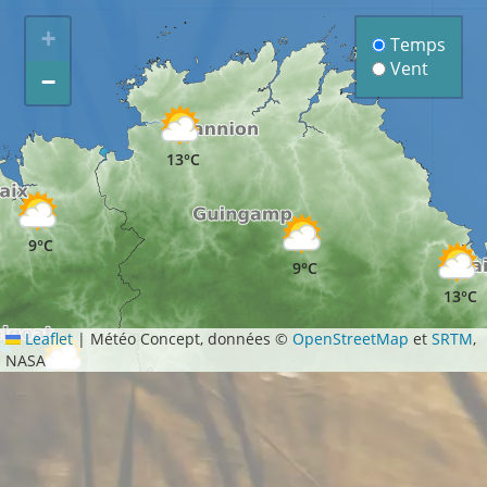
+
Temps
Vent
−
13°C
9°C
9°C
13°C
Leaflet
|
Météo Concept, données ©
OpenStreetMap
et
SRTM
,
NASA
9°C
9°C
7°C