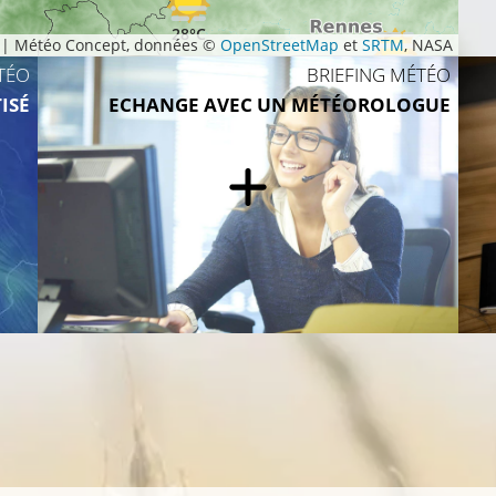
28°C
|
Météo Concept, données ©
OpenStreetMap
et
SRTM
, NASA
TÉO
BRIEFING MÉTÉO
31°C
ISÉ
ECHANGE AVEC UN MÉTÉOROLOGUE
28°C
29°C
28°C
26°C
28°C