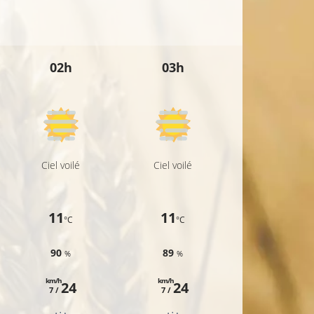
30°C
02h
03h
04h
30°C
Ciel voilé
Ciel voilé
Ciel voilé
11
11
10
°C
°C
°C
90
89
89
%
%
%
km/h
km/h
km/h
24
24
25
7 /
7 /
7 /