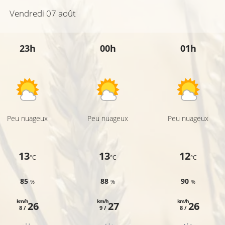
Vendredi 07 août
25°C
23h
00h
01h
31°C
26°C
27°C
Peu nuageux
Peu nuageux
Peu nuageux
13
13
12
°C
°C
°C
85
88
90
%
%
%
km/h
km/h
km/h
26
27
26
8 /
9 /
8 /