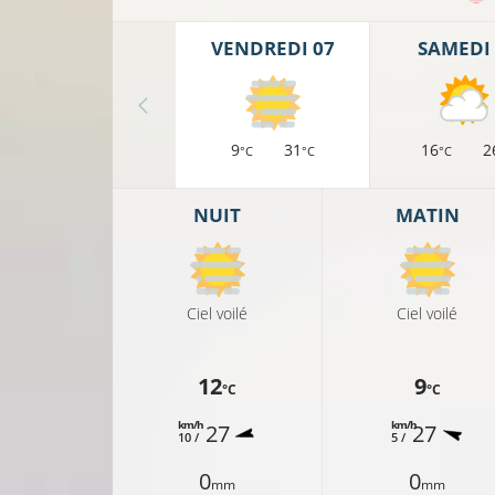
VENDREDI 07
SAMEDI 
9
31
16
2
°C
°C
°C
NUIT
MATIN
Ciel voilé
Ciel voilé
12
9
°C
°C
km/h
km/h
27
27
10 /
5 /
0
0
mm
mm