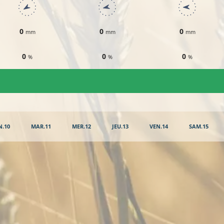
0
0
0
mm
mm
mm
0
0
0
%
%
%
N.10
MAR.11
MER.12
JEU.13
VEN.14
SAM.15