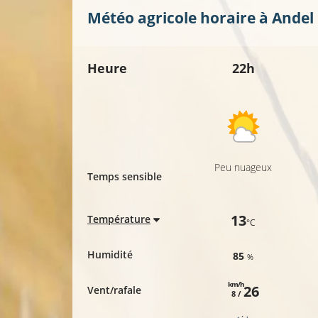
Météo agricole horaire à
Andel
23°C
Heure
22h
Peu nuageux
Temps sensible
13
Température
°C
Humidité
85
%
km/h
26
Vent/rafale
8 /