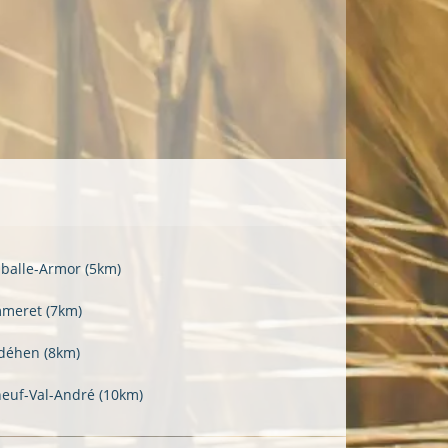
balle-Armor
(5km)
mmeret
(7km)
déhen
(8km)
neuf-Val-André
(10km)