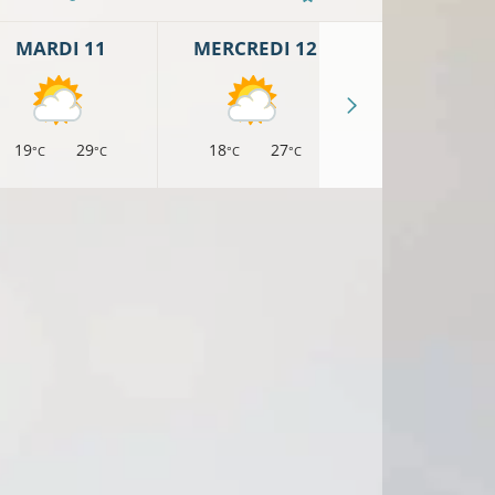
MARDI 11
MERCREDI 12
JEUDI 13
19
29
18
27
17
25
°C
°C
°C
°C
°C
°