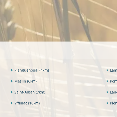
Planguenoual
(4km)
Lam
Meslin
(6km)
Po
Saint-Alban
(7km)
Lan
Yffiniac
(10km)
Plé