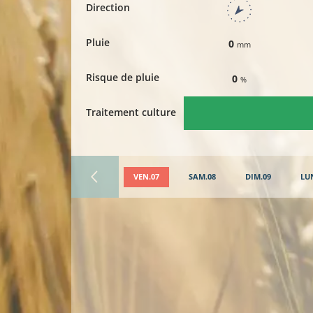
Direction
Pluie
0
mm
Risque de pluie
0
%
Traitement culture
VEN.07
SAM.08
DIM.09
LU