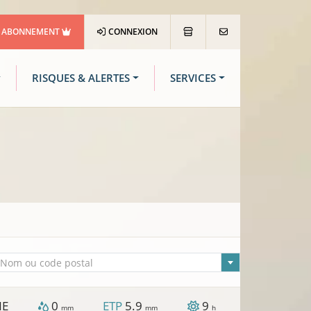
ABONNEMENT
CONNEXION
RISQUES & ALERTES
SERVICES
lle sélectionnée
Nom ou code postal
NE
0
ETP
5.9
9
mm
mm
h