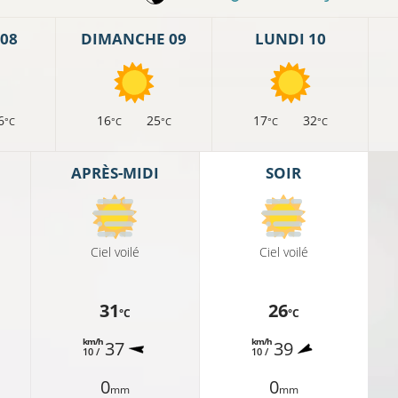
08
DIMANCHE 09
LUNDI 10
6
16
25
17
32
°C
°C
°C
°C
°C
APRÈS-MIDI
SOIR
Ciel voilé
Ciel voilé
31
26
°C
°C
km/h
km/h
37
39
10 /
10 /
0
0
mm
mm