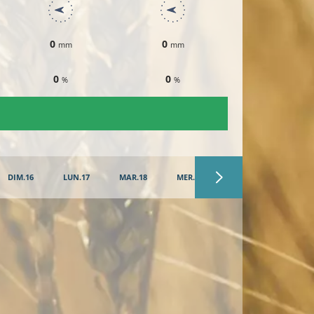
0
0
0
mm
mm
mm
0
0
0
%
%
%
DIM.16
LUN.17
MAR.18
MER.19
JEU.20