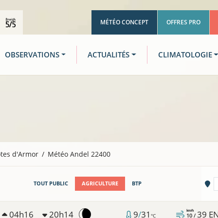
MÉTÉO CONCEPT
OFFRES PRO
OBSERVATIONS
ACTUALITÉS
CLIMATOLOGIE
tes d'Armor
Météo Andel 22400
Vi
TOUT PUBLIC
AGRICULTURE
BTP
km/h
04h16
20h14
9
/
31
39
E
10 /
°C