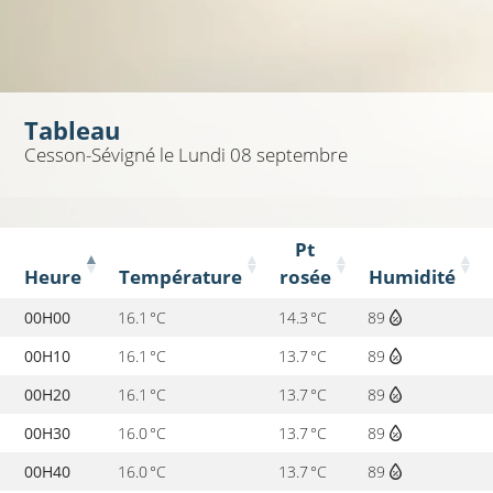
Tableau
Cesson-Sévigné
le Lundi 08 septembre
Pt
Heure
Température
rosée
Humidité
00H00
16.1 °C
14.3 °C
89
00H10
16.1 °C
13.7 °C
89
00H20
16.1 °C
13.7 °C
89
00H30
16.0 °C
13.7 °C
89
00H40
16.0 °C
13.7 °C
89