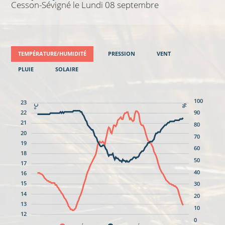
Cesson-Sévigné
le Lundi 08 septembre
TEMPÉRATURE/HUMIDITÉ
PRESSION
VENT
PLUIE
SOLAIRE
100
23
%
°C
90
22
21
80
20
70
19
60
18
50
17
40
16
15
30
14
20
13
10
12
0