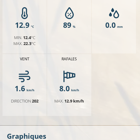
12.9
89
0.0
°C
%
mm
MIN.
12.4
°C
MAX.
22.3
°C
VENT
RAFALES
1.6
8.0
km/h
km/h
DIRECTION
202
MAX.
12.9
km/h
Graphiques