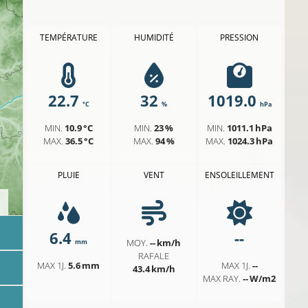
TEMPÉRATURE
HUMIDITÉ
PRESSION
22.7
32
1019.0
°C
%
hPa
MIN.
10.9 °C
MIN.
23 %
MIN.
1011.1 hPa
MAX.
36.5 °C
MAX.
94 %
MAX.
1024.3 hPa
PLUIE
VENT
ENSOLEILLEMENT
6.4
--
MOY.
-- km/h
mm
RAFALE
MAX 1J.
5.6 mm
MAX 1J.
--
43.4 km/h
MAX RAY.
-- W/m2