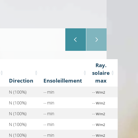
Ray.
solaire
Direction
Ensoleillement
max
N (100%)
-- min
--
W/m2
N (100%)
-- min
--
W/m2
N (100%)
-- min
--
W/m2
N (100%)
-- min
--
W/m2
N (100%)
-- min
--
W/m2