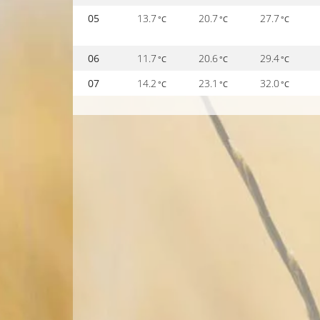
05
13.7
20.7
27.7
°C
°C
°C
06
11.7
20.6
29.4
°C
°C
°C
07
14.2
23.1
32.0
°C
°C
°C