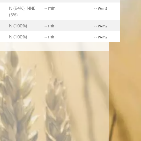
N (94%), NNE
-- min
--
W/m2
(6%)
N (100%)
-- min
--
W/m2
N (100%)
-- min
--
W/m2