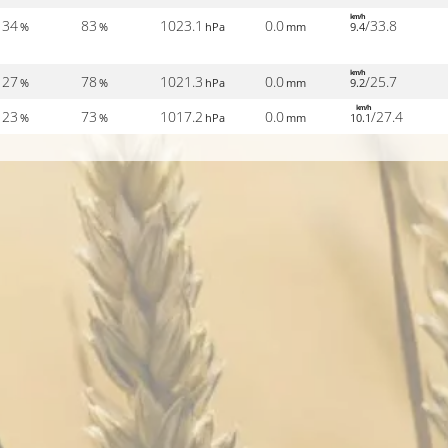
km/h
34
83
1023.1
0.0
/33.8
%
%
hPa
mm
9.4
km/h
27
78
1021.3
0.0
/25.7
%
%
hPa
mm
9.2
km/h
23
73
1017.2
0.0
/27.4
%
%
hPa
mm
10.1