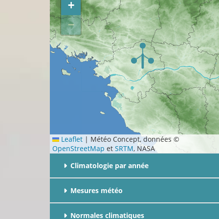
+
−
Leaflet
|
Météo Concept, données ©
OpenStreetMap
et
SRTM
, NASA
Climatologie par année
Mesures météo
Normales climatiques