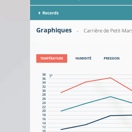
Records
Graphiques
Carrière de Petit-Mar
-
TEMPÉRATURE
HUMIDITÉ
PRESSION
38
°C
36
34
32
30
28
26
24
22
20
18
16
14
12
10