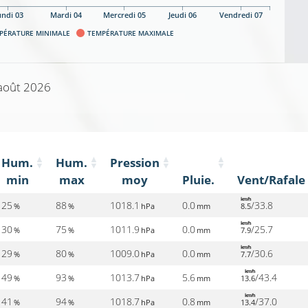
undi 03
Mardi 04
Mercredi 05
Jeudi 06
Vendredi 07
PÉRATURE MINIMALE
TEMPÉRATURE MAXIMALE
août 2026
Hum.
Hum.
Pression
min
max
moy
Pluie.
Vent/Rafale
km/h
25
88
1018.1
0.0
/33.8
%
%
hPa
mm
8.5
km/h
30
75
1011.9
0.0
/25.7
%
%
hPa
mm
7.9
km/h
29
80
1009.0
0.0
/30.6
%
%
hPa
mm
7.7
km/h
49
93
1013.7
5.6
/43.4
%
%
hPa
mm
13.6
km/h
41
94
1018.7
0.8
/37.0
%
%
hPa
mm
13.4