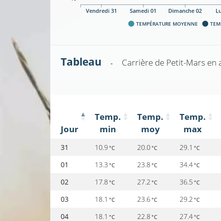
Vendredi 31
Samedi 01
Dimanche 02
L
TEMPÉRATURE MOYENNE
TEM
Tableau
Carrière de Petit-Mars
en 
-
Temp.
Temp.
Temp.
Jour
min
moy
max
31
10.9
20.0
29.1
°C
°C
°C
01
13.3
23.8
34.4
°C
°C
°C
02
17.8
27.2
36.5
°C
°C
°C
03
18.1
23.6
29.2
°C
°C
°C
04
18.1
22.8
27.4
°C
°C
°C