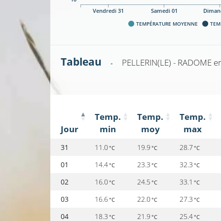
Vendredi 31
Samedi 01
Diman
TEMPÉRATURE MOYENNE
TEM
Tableau
PELLERIN(LE) - RADOME
e
-
Temp.
Temp.
Temp.
Jour
min
moy
max
31
11.0
19.9
28.7
°C
°C
°C
01
14.4
23.3
32.3
°C
°C
°C
02
16.0
24.5
33.1
°C
°C
°C
03
16.6
22.0
27.3
°C
°C
°C
04
18.3
21.9
25.4
°C
°C
°C