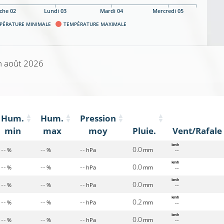
che 02
Lundi 03
Mardi 04
Mercredi 05
PÉRATURE MINIMALE
TEMPÉRATURE MAXIMALE
n août 2026
Hum.
Hum.
Pression
min
max
moy
Pluie.
Vent/Rafale
km/h
--
--
--
0.0
%
%
hPa
mm
--
km/h
--
--
--
0.0
%
%
hPa
mm
--
km/h
--
--
--
0.0
%
%
hPa
mm
--
km/h
--
--
--
0.2
%
%
hPa
mm
--
km/h
--
--
--
0.0
%
%
hPa
mm
--