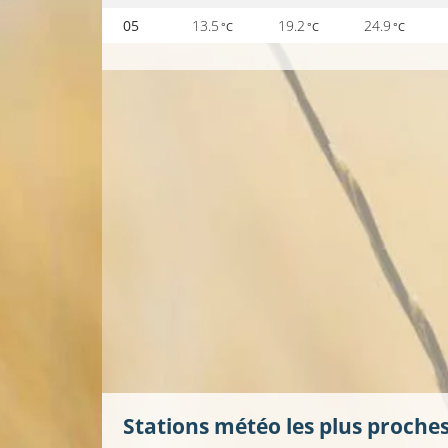
05
13.5
19.2
24.9
°C
°C
°C
Stations météo les plus proche