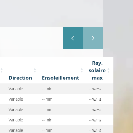
Ray.
solaire
Direction
Ensoleillement
max
Variable
-- min
--
W/m2
Variable
-- min
--
W/m2
Variable
-- min
--
W/m2
Variable
-- min
--
W/m2
Variable
-- min
--
W/m2