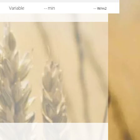
Variable
-- min
--
W/m2