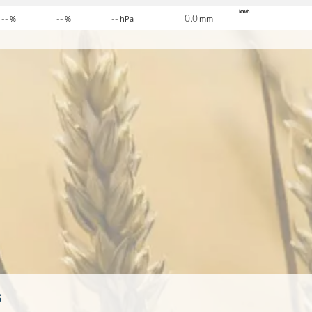
km/h
--
--
--
0.0
%
%
hPa
mm
--
s