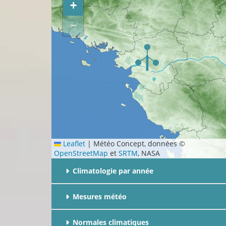
+
−
Leaflet
|
Météo Concept, données ©
OpenStreetMap
et
SRTM
, NASA
Climatologie par année
Mesures météo
Normales climatiques