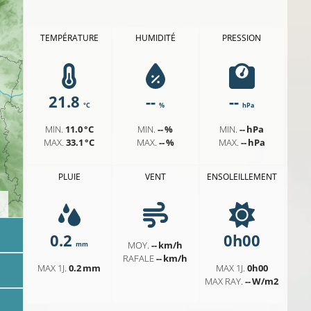
TEMPÉRATURE
HUMIDITÉ
PRESSION
21.8
--
--
°C
%
hPa
MIN.
11.0 °C
MIN.
-- %
MIN.
-- hPa
MAX.
33.1 °C
MAX.
-- %
MAX.
-- hPa
PLUIE
VENT
ENSOLEILLEMENT
0.2
0h00
MOY.
-- km/h
mm
RAFALE
-- km/h
MAX 1J.
0.2 mm
MAX 1J.
0h00
MAX RAY.
-- W/m2