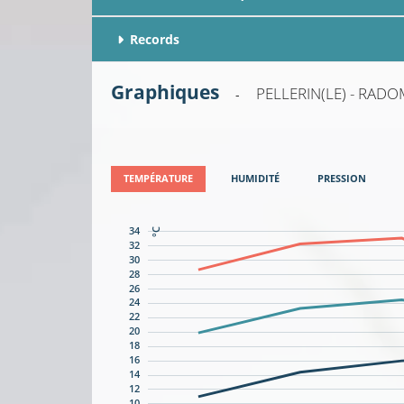
Records
Graphiques
PELLERIN(LE) - RAD
-
TEMPÉRATURE
HUMIDITÉ
PRESSION
34
°C
32
30
28
26
24
22
20
18
16
14
12
10