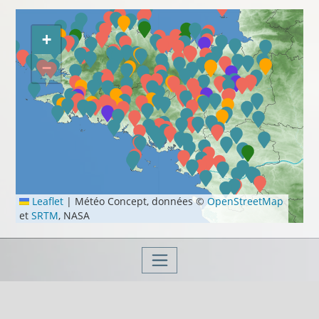
+
−
Leaflet
|
Météo Concept, données ©
OpenStreetMap
et
SRTM
, NASA