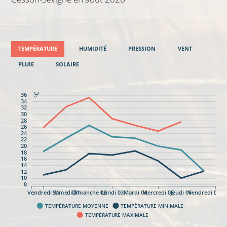
TEMPÉRATURE
HUMIDITÉ
PRESSION
VENT
PLUIE
SOLAIRE
36
°C
34
32
30
28
26
24
22
20
18
16
14
12
10
8
Vendredi 31
Samedi 01
Dimanche 02
Lundi 03
Mardi 04
Mercredi 05
Jeudi 06
Vendredi 07
TEMPÉRATURE MOYENNE
TEMPÉRATURE MINIMALE
TEMPÉRATURE MAXIMALE