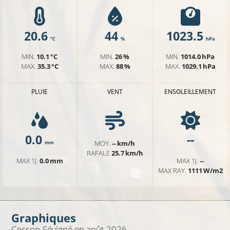
20.6
44
1023.5
°C
%
hPa
MIN.
10.1 °C
MIN.
26 %
MIN.
1014.0 hPa
MAX.
35.3 °C
MAX.
88 %
MAX.
1029.1 hPa
PLUIE
VENT
ENSOLEILLEMENT
0.0
--
MOY.
-- km/h
mm
RAFALE
25.7 km/h
MAX 1J.
0.0 mm
MAX 1J.
--
MAX RAY.
1111 W/m2
Graphiques
Cesson-Sévigné
en août 2026