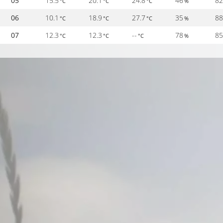
05
15.5
20.1
24.8
46
8
°C
°C
°C
%
06
10.1
18.9
27.7
35
8
°C
°C
°C
%
07
12.3
12.3
--
78
8
°C
°C
°C
%