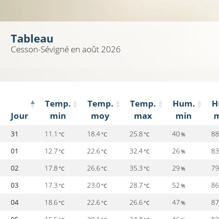
Tableau
Cesson-Sévigné
en août 2026
Temp.
Temp.
Temp.
Hum.
H
Jour
min
moy
max
min
31
11.1
18.4
25.8
40
8
°C
°C
°C
%
01
12.7
22.6
32.4
26
8
°C
°C
°C
%
02
17.8
26.6
35.3
29
7
°C
°C
°C
%
03
17.3
23.0
28.7
52
8
°C
°C
°C
%
04
18.6
22.6
26.6
47
8
°C
°C
°C
%