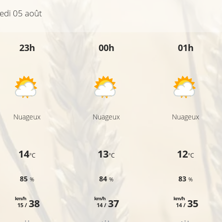
edi 05 août
23h
00h
01h
Nuageux
Nuageux
Nuageux
14
13
12
°C
°C
°C
85
84
83
%
%
%
km/h
km/h
km/h
38
37
35
15 /
14 /
14 /