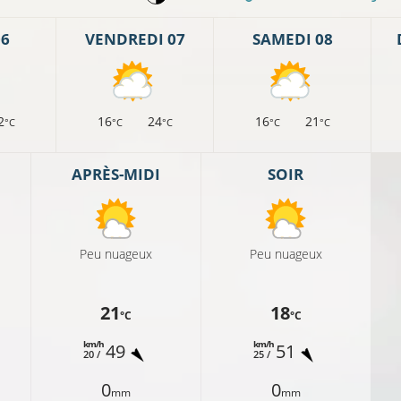
06
VENDREDI 07
SAMEDI 08
2
16
24
16
21
°C
°C
°C
°C
°C
APRÈS-MIDI
SOIR
Peu nuageux
Peu nuageux
14°C
21
18
°C
°C
C
12°C
km/h
km/h
49
51
20 /
25 /
0
0
mm
mm