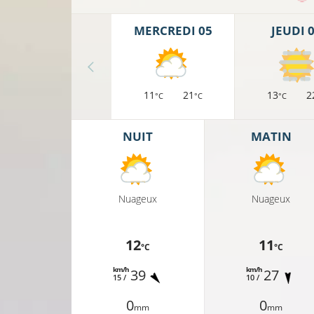
MERCREDI 05
JEUDI 
11
21
13
2
°C
°C
°C
NUIT
MATIN
Nuageux
Nuageux
12
11
°C
°C
15°
km/h
km/h
39
27
15 /
10 /
0
0
mm
mm