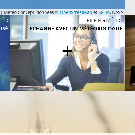
|
Météo Concept, données ©
OpenStreetMap
et
SRTM
, NASA
TÉO
BRIEFING MÉTÉO
ISÉ
ECHANGE AVEC UN MÉTÉOROLOGUE