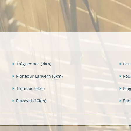
Tréguennec
(3km)
Peu
Plonéour-Lanvern
(6km)
Pou
Tréméoc
(9km)
Plo
Plozévet
(10km)
Pon