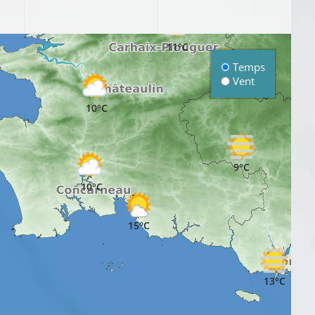
11°C
Temps
Vent
9°C
10°C
9°C
10°C
15°C
13°C