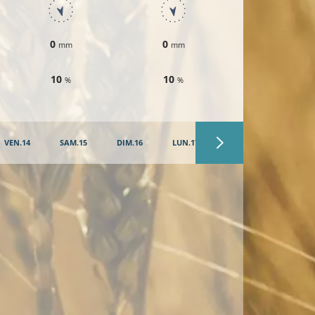
0
0
0
mm
mm
mm
10
10
10
%
%
%
VEN.14
SAM.15
DIM.16
LUN.17
MAR.18