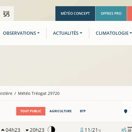
MÉTÉO CONCEPT
OFFRES PRO
OBSERVATIONS
ACTUALITÉS
CLIMATOLOGIE
nistère
Météo Tréogat 29720
Vi
TOUT PUBLIC
AGRICULTURE
BTP
km/
04h23
20h23
11
/
21
20
°C