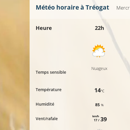
Météo horaire à
Tréogat
Mercr
Heure
22h
Nuageux
Temps sensible
14
Température
°C
Humidité
85
%
km/h
39
Vent/rafale
17 /