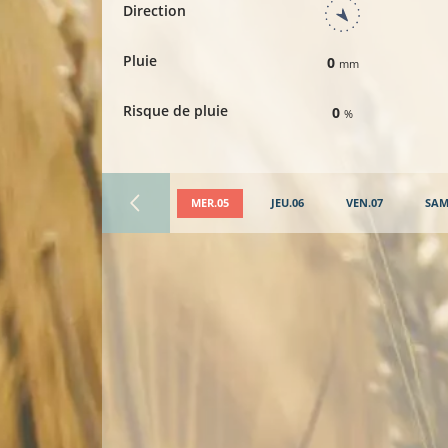
Direction
Pluie
0
mm
Risque de pluie
0
%
MER.05
JEU.06
VEN.07
SAM