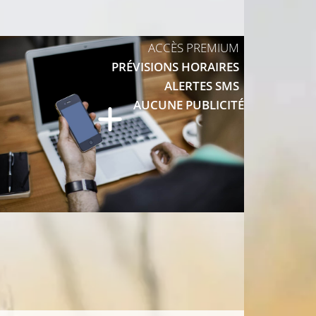
13°C
ACCÈS PREMIUM
11°C
PRÉVISIONS HORAIRES
ALERTES SMS
AUCUNE PUBLICITÉ
14°C
11°C
12°C