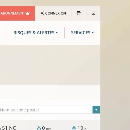
ABONNEMENT
CONNEXION
RISQUES & ALERTES
SERVICES
lle sélectionnée
Nom ou code postal
h
51
NO
0
10
 /
mm
h