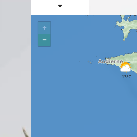
17°C
16°C
+
−
13°C