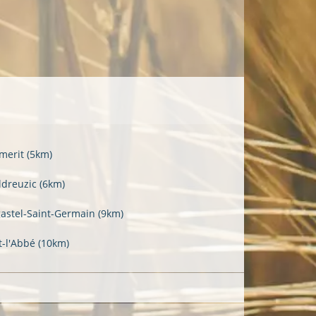
merit
(5km)
ldreuzic
(6km)
gastel-Saint-Germain
(9km)
t-l'Abbé
(10km)