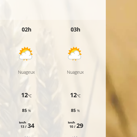
02h
03h
04h
Nuageux
Nuageux
Nuageux
12
12
11
°C
°C
°C
85
85
86
%
%
%
km/h
km/h
km/h
34
29
27
13 /
10 /
7 /