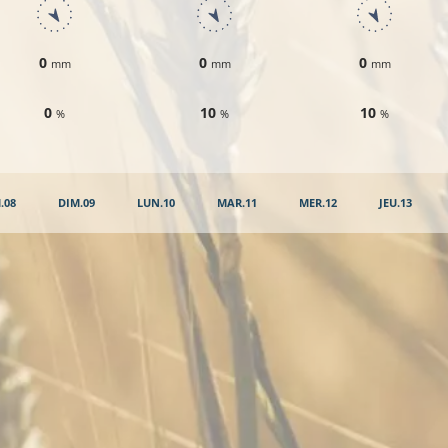
0
0
0
mm
mm
mm
0
10
10
%
%
%
.08
DIM.09
LUN.10
MAR.11
MER.12
JEU.13