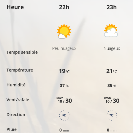
Heure
22h
23h
Peu nuageux
Nuageux
Temps sensible
19
21
Température
°C
°C
Humidité
37
35
%
%
km/h
km/h
30
30
Vent/rafale
10 /
10 /
Direction
Pluie
0
0
mm
mm