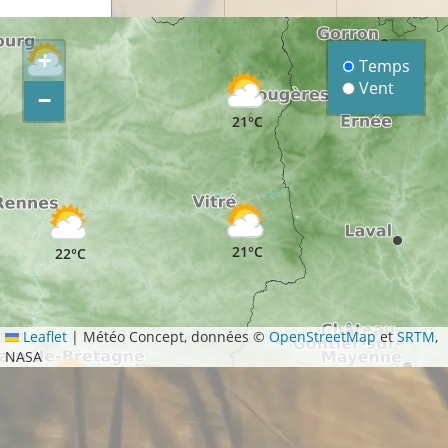
+
Temps
Vent
20°C
−
21°C
21°C
22°C
Leaflet
|
Météo Concept, données ©
OpenStreetMap
et
SRTM
,
NASA
20°C