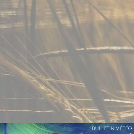
22°C
20°C
21°C
22°C
20°C
19°C
BULLETIN MÉTÉO