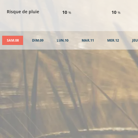
Risque de pluie
10
10
%
%
SAM.08
DIM.09
LUN.10
MAR.11
MER.12
JEU