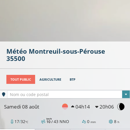
Météo
Montreuil-sous-Pérouse
35500
TOUT PUBLIC
AGRICULTURE
BTP
Ville sélectionnée
Nom ou code postal
Samedi 08 août
04h14
20h06
km/h
17
/
32
43
NNO
0
8
10 /
°C
mm
h