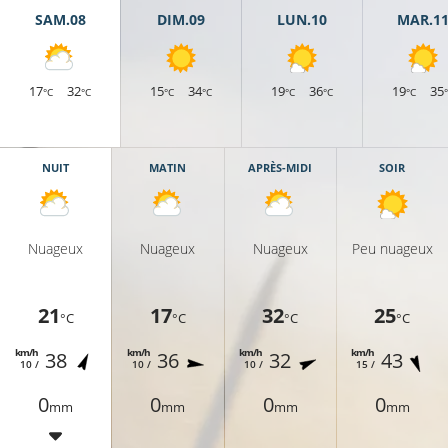
SAM.08
DIM.09
LUN.10
MAR.1
17
32
15
34
19
36
19
35
°C
°C
°C
°C
°C
°C
°C
NUIT
MATIN
APRÈS-MIDI
SOIR
Nuageux
Nuageux
Nuageux
Peu nuageux
21
17
32
25
°C
°C
°C
°C
km/h
km/h
km/h
km/h
38
36
32
43
10 /
10 /
10 /
15 /
0
0
0
0
mm
mm
mm
mm