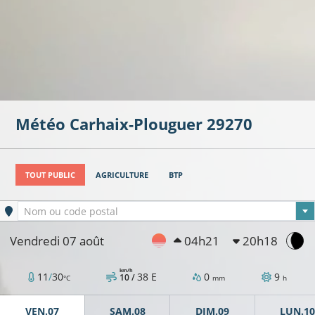
Météo
Carhaix-Plouguer
29270
TOUT PUBLIC
AGRICULTURE
BTP
Ville sélectionnée
Nom ou code postal
Vendredi 07 août
04h21
20h18
km/h
11
/
30
38
E
0
9
10 /
°C
mm
h
VEN.07
SAM.08
DIM.09
LUN.10