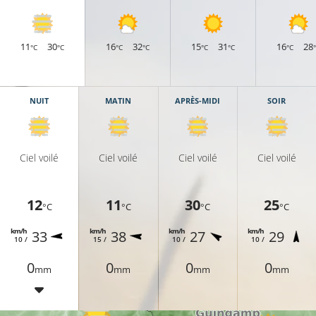
11
30
16
32
15
31
16
28
°C
°C
°C
°C
°C
°C
°C
NUIT
MATIN
APRÈS-MIDI
SOIR
Ciel voilé
Ciel voilé
Ciel voilé
Ciel voilé
12
11
30
25
°C
°C
°C
°C
km/h
km/h
km/h
km/h
33
38
27
29
10 /
15 /
10 /
10 /
0
0
0
0
mm
mm
mm
mm
12°C