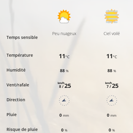
Peu nuageux
Ciel voilé
Temps sensible
11
11
Température
°C
°C
Humidité
88
88
%
%
km/h
km/h
25
25
Vent/rafale
8 /
7 /
Direction
Pluie
0
0
mm
mm
Risque de pluie
0
0
%
%