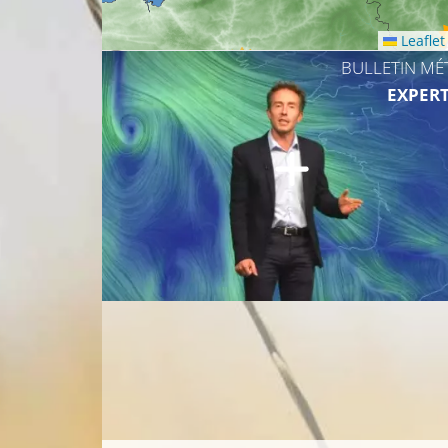
Leaflet
BULLETIN MÉ
1
10°C
EXPERT
9°C
15°C