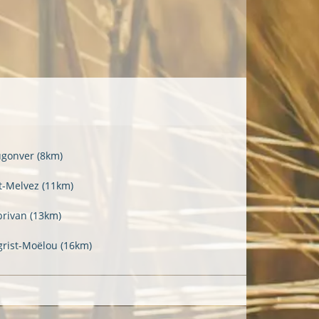
ugonver
(8km)
t-Melvez
(11km)
brivan
(13km)
grist-Moëlou
(16km)