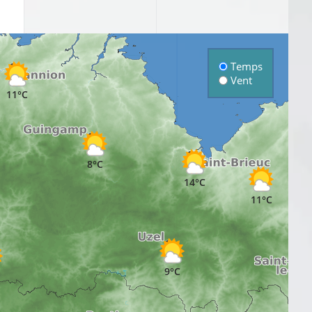
Temps
Vent
11°C
8°C
14°C
11°C
9°C