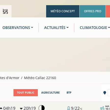
MÉTÉO CONCEPT
OFFRES PRO
OBSERVATIONS
ACTUALITÉS
CLIMATOLOGIE
tes d'Armor
Météo Callac 22160
Vi
TOUT PUBLIC
AGRICULTURE
BTP
km/h
04h19
20h19
9
/
22
10 
°C