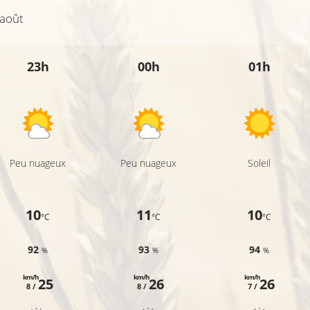
14°C
 août
23h
00h
01h
Peu nuageux
Peu nuageux
Soleil
10
11
10
°C
°C
°C
92
93
94
%
%
%
km/h
km/h
km/h
25
26
26
8 /
8 /
7 /