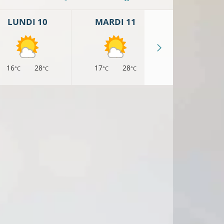
LUNDI 10
MARDI 11
MERCREDI 
16
28
17
28
17
26
°C
°C
°C
°C
°C
°