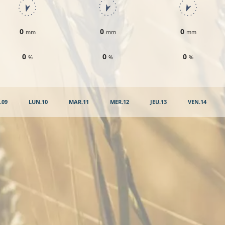
0
0
0
mm
mm
mm
0
0
0
%
%
%
.09
LUN.10
MAR.11
MER.12
JEU.13
VEN.14