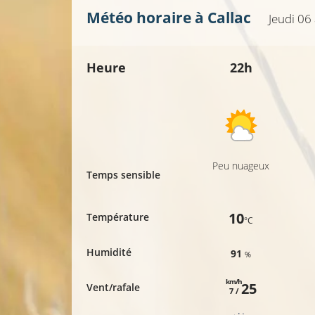
Météo horaire à
Callac
Jeudi 06
Heure
22h
Peu nuageux
Temps sensible
10
Température
°C
Humidité
91
%
km/h
25
Vent/rafale
7 /