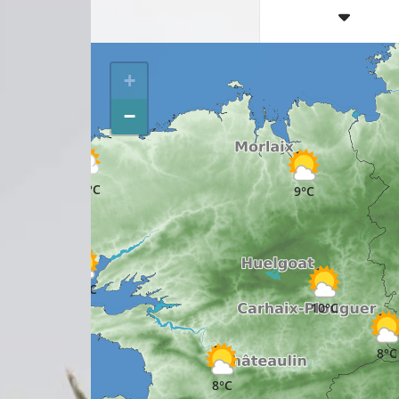
+
−
11°C
9°C
13°C
10°C
8°C
8°C