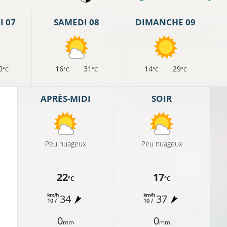
 07
SAMEDI 08
DIMANCHE 09
0
16
31
14
29
°C
°C
°C
°C
°C
APRÈS-MIDI
SOIR
Peu nuageux
Peu nuageux
22
17
°C
°C
km/h
km/h
34
37
10 /
10 /
0
0
mm
mm