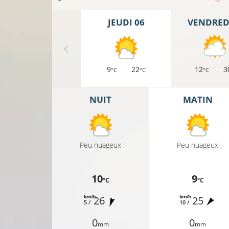
JEUDI 06
VENDREDI
9
22
12
3
°C
°C
°C
NUIT
MATIN
Peu nuageux
Peu nuageux
10
9
°C
°C
km/h
km/h
26
25
5 /
10 /
0
0
mm
mm