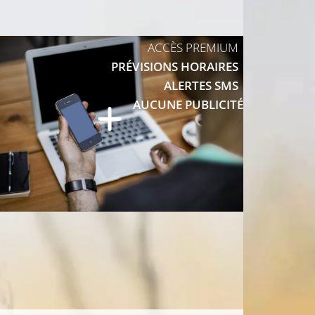
8°C
10°C
ACCÈS PREMIUM
PRÉVISIONS HORAIRES
ALERTES SMS
AUCUNE PUBLICITÉ
9°C
9°C
8°C
°C
8°C
8°C