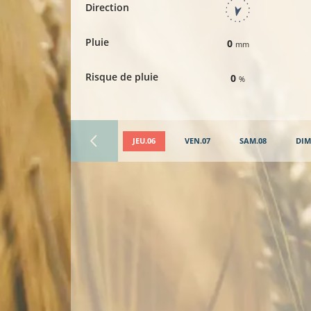
Direction
Pluie
0
mm
Risque de pluie
0
%
JEU.06
VEN.07
SAM.08
DIM