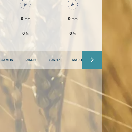
0
0
0
mm
mm
mm
0
0
0
%
%
%
SAM.15
DIM.16
LUN.17
MAR.18
MER.19