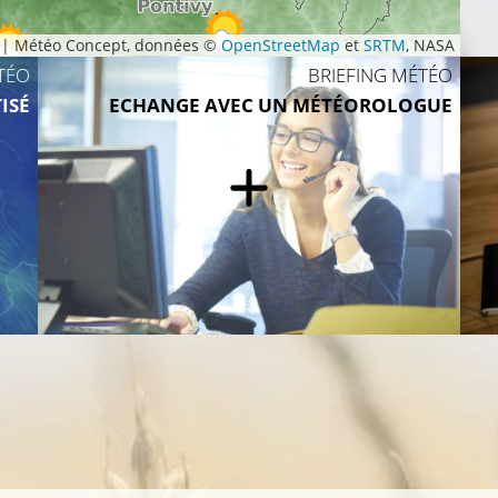
|
Météo Concept, données ©
OpenStreetMap
et
SRTM
, NASA
8°C
TÉO
BRIEFING MÉTÉO
0°C
ISÉ
ECHANGE AVEC UN MÉTÉOROLOGUE
8°C
9°C
13°C
13°C
10