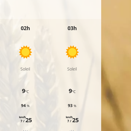
9°C
12°C
02h
03h
04h
10°C
11°C
10°C
Soleil
Soleil
Soleil
9
9
9
°C
°C
°C
94
93
93
%
%
%
km/h
km/h
km/h
25
25
25
7 /
7 /
8 /