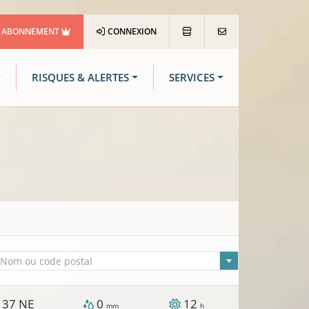
ABONNEMENT
CONNEXION
RISQUES & ALERTES
SERVICES
lle sélectionnée
Nom ou code postal
37
NE
0
12
/
mm
h