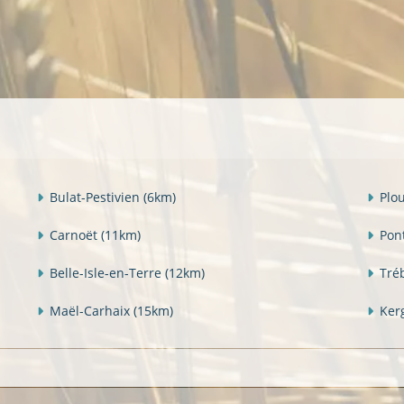
Bulat-Pestivien
(6km)
Plo
Carnoët
(11km)
Pon
Belle-Isle-en-Terre
(12km)
Tré
Maël-Carhaix
(15km)
Ker