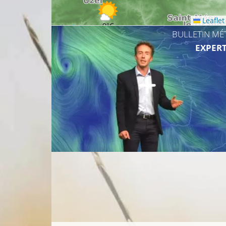
Leaflet
9°C
BULLETIN MÉ
EXPERT
8°C
8°C
9°C
13°C
13°C