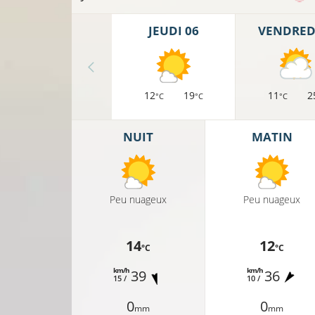
JEUDI 06
VENDREDI
12
19
11
2
°C
°C
°C
NUIT
MATIN
Peu nuageux
Peu nuageux
14
12
°C
°C
km/h
km/h
39
36
15 /
10 /
0
0
mm
mm