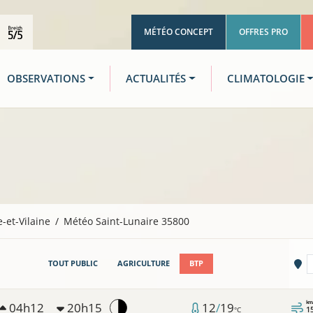
MÉTÉO CONCEPT
OFFRES PRO
OBSERVATIONS
ACTUALITÉS
CLIMATOLOGIE
le-et-Vilaine
Météo Saint-Lunaire 35800
Vi
TOUT PUBLIC
AGRICULTURE
BTP
km
04h12
20h15
12
/
19
1
°C