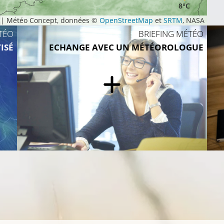
8°C
|
Météo Concept, données ©
OpenStreetMap
et
SRTM
, NASA
TÉO
BRIEFING MÉTÉO
ISÉ
ECHANGE AVEC UN MÉTÉOROLOGUE
8°C
8°C
10°C
9°C
9°C
8°C