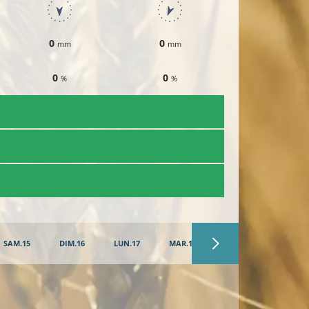
0
0
0
mm
mm
mm
0
0
0
%
%
%
SAM.15
DIM.16
LUN.17
MAR.18
MER.19