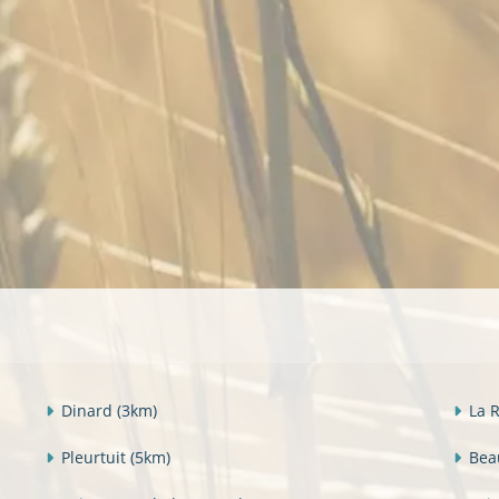
Dinard
(3km)
La 
Pleurtuit
(5km)
Bea