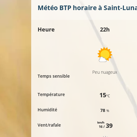
10°C
Météo BTP horaire à
Saint-Lun
Heure
22h
14°C
9°C
Peu nuageux
Temps sensible
15
Température
°C
Humidité
78
%
km/h
39
Vent/rafale
16 /