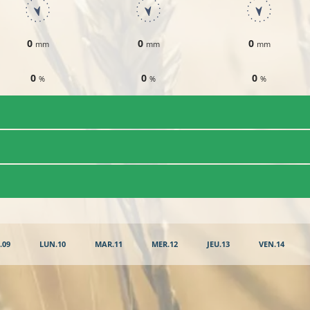
0
0
0
mm
mm
mm
0
0
0
%
%
%
.09
LUN.10
MAR.11
MER.12
JEU.13
VEN.14