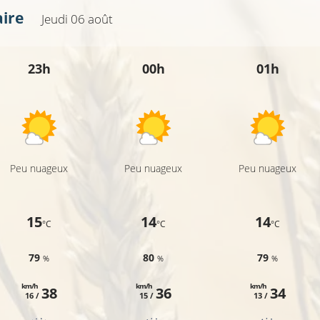
aire
Jeudi 06 août
8°C
8°C
23h
00h
01h
12°C
10°C
Peu nuageux
Peu nuageux
Peu nuageux
11°C
10°C
15
14
14
°C
°C
°C
79
80
79
%
%
%
km/h
km/h
km/h
38
36
34
16 /
15 /
13 /