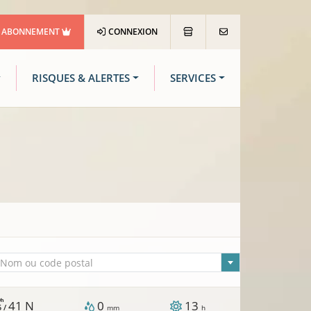
ABONNEMENT
CONNEXION
RISQUES & ALERTES
SERVICES
lle sélectionnée
Nom ou code postal
/h
41
N
0
13
5 /
mm
h