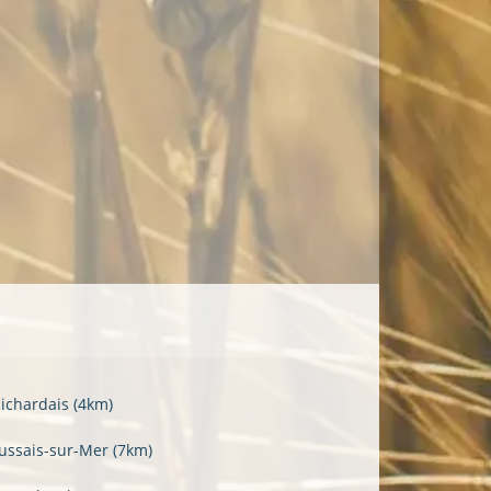
Richardais
(4km)
ussais-sur-Mer
(7km)