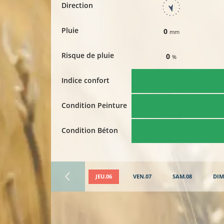
Direction
Pluie
0
mm
Risque de pluie
0
%
Indice confort
Condition Peinture
Condition Béton
JEU.06
VEN.07
SAM.08
DIM