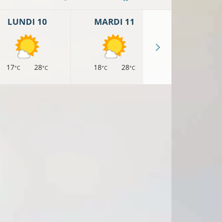
LUNDI 10
MARDI 11
MERCREDI 
17
28
18
28
18
26
°C
°C
°C
°C
°C
°