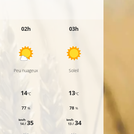
02h
03h
04h
Peu nuageux
Soleil
Soleil
14
13
13
°C
°C
°C
77
78
80
%
%
%
km/h
km/h
km/h
35
34
36
14 /
13 /
14 /