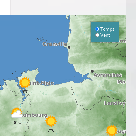
Temps
Vent
9°C
8°C
7°C