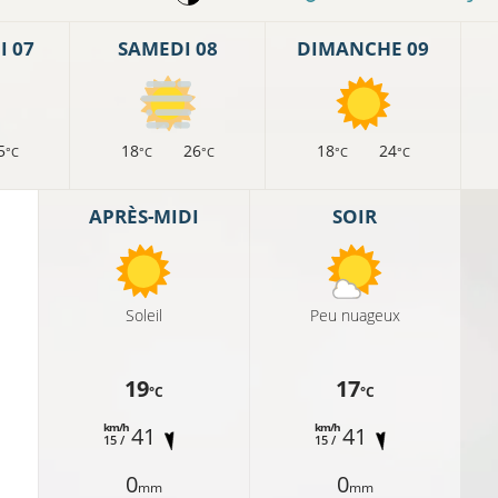
 07
SAMEDI 08
DIMANCHE 09
5
18
26
18
24
°C
°C
°C
°C
°C
APRÈS-MIDI
SOIR
Soleil
Peu nuageux
19
17
°C
°C
km/h
km/h
41
41
15 /
15 /
0
0
mm
mm